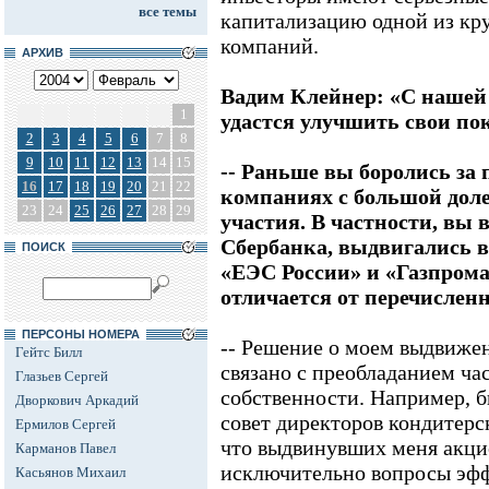
все темы
капитализацию одной из к
компаний.
АРХИВ
Вадим Клейнер: «С наш
1
удастся улучшить свои по
2
3
4
5
6
7
8
9
10
11
12
13
14
15
-- Раньше вы боролись за
16
17
18
19
20
21
22
компаниях с большой доле
23
24
25
26
27
28
29
участия. В частности, вы 
Сбербанка, выдвигались в
ПОИСК
«ЕЭС России» и «Газпром
отличается от перечислен
ПЕРСОНЫ НОМЕРА
-- Решение о моем выдвижен
Гейтс Билл
связано с преобладанием ча
Глазьев Сергей
собственности. Например, бы
Дворкович Аркадий
совет директоров кондитерс
Ермилов Сергей
что выдвинувших меня акци
Карманов Павел
исключительно вопросы эф
Касьянов Михаил