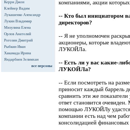
компаниями, акции которых
Керри Джон
Клейнер Вадим
Лукашенко Александр
-- Кто был инициатором в
Лукин Владимир
директоров?
Мизулина Елена
Орлов Анатолий
-- Я не уполномочен раскры
Рогозин Дмитрий
акционеры, которые владею
Рыбкин Иван
ЛУКОЙЛа.
Хакамада Ирина
Яндарбиев Зелимхан
-- Есть ли у вас какие-ли
все персоны
ЛУКОЙЛа?
-- Если посмотреть на разм
приносит каждый баррель 
сравнить эти же показател
ответ становится очевиден.
помощью ЛУКОЙЛу удастся 
компании есть над чем работ
консолидацией финансовых 