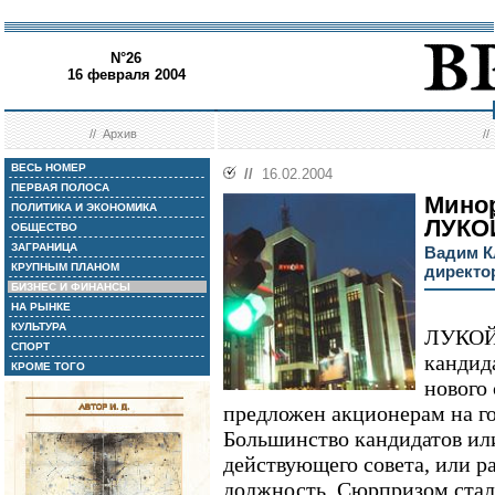
N°26
16 февраля 2004
//
Архив
/
ВЕСЬ НОМЕР
//
16.02.2004
ПЕРВАЯ ПОЛОСА
Минор
ПОЛИТИКА И ЭКОНОМИКА
ЛУКО
ОБЩЕСТВО
ЗАГРАНИЦА
Вадим К
КРУПНЫМ ПЛАНОМ
директо
БИЗНЕС И ФИНАНСЫ
НА РЫНКЕ
КУЛЬТУРА
ЛУКОЙЛ
СПОРТ
кандида
КРОМЕ ТОГО
нового 
предложен акционерам на г
Большинство кандидатов ил
действующего совета, или р
должность. Сюрпризом стал