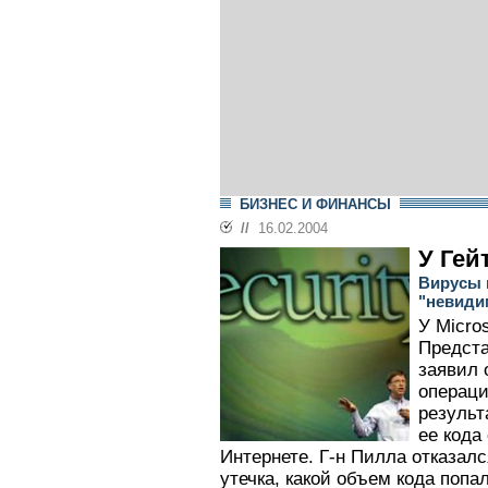
БИЗНЕС И ФИНАНСЫ
//
16.02.2004
У Гей
Вирусы 
"невиди
У Micro
Предста
заявил 
операци
результ
ее кода
Интернете. Г-н Пилла отказал
утечка, какой объем кода попа