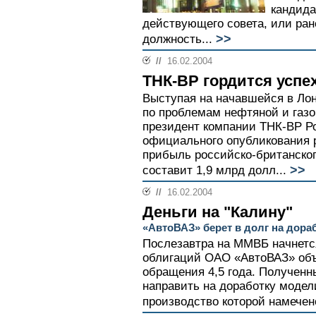
кандида
действующего совета, или ран
>>
должность...
//
16.02.2004
ТНК-ВР гордится успе
Выступая на начавшейся в Ло
по проблемам нефтяной и газ
президент компании ТНК-ВР Р
официального опубликования р
прибыль российско-британског
>>
составит 1,9 млрд долл...
//
16.02.2004
Деньги на "Калину"
«АвтоВАЗ» берет в долг на дора
Послезавтра на ММВБ начнет
облигаций ОАО «АвтоВАЗ» объ
обращения 4,5 года. Полученн
направить на доработку модел
производство которой намечено