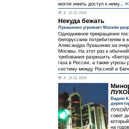
>
могли иметь доступ к нему...
//
16.02.2004
Некуда бежать
Лукашенко угрожает Москве ра
Однодневное прекращение пост
белорусским потребителям в 
Александра Лукашенко на оче
Москвы. На этот раз к обычно
требования разрешить «Белтра
газа в России, а также угрозы
систему между Россией и Бело
//
16.02.2004
Минор
ЛУКО
Вадим К
директо
ЛУКОЙЛ 
совет д
который
на годо