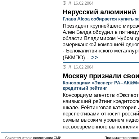
//
16.02.2004
Нерусский алюминий
Глава Alcoa собирается купить
Президент крупнейшего мирово
Ален Белда обсудил в пятницу
области Владимиром Чубом д
американской компанией одног
- Белокалитвинского металлур
>>
(БКМПО)...
//
16.02.2004
Москву признали сво
Консорциум «Эксперт РА--АК&М
кредитный рейтинг
Консорциум агентств «Экспер
наивысший рейтинг кредитосп
шкале. Рейтинговая категория
перспективами относит росси
самым высоким уровнем наде
несвоевременного выполнения 
Свидетельство о регистрации СМИ:
Принимаются вопросы