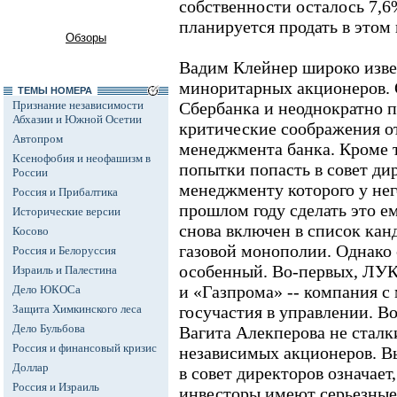
собственности осталось 7,
планируется продать в этом 
Обзоры
Вадим Клейнер широко извес
миноритарных акционеров. О
ТЕМЫ НОМЕРА
Признание независимости
Сбербанка и неоднократно 
Абхазии и Южной Осетии
критические соображения о
Автопром
менеджмента банка. Кроме т
Ксенофобия и неофашизм в
попытки попасть в совет ди
России
менеджменту которого у нег
Россия и Прибалтика
прошлом году сделать это е
Исторические версии
снова включен в список кан
Косово
газовой монополии. Однак
Россия и Белоруссия
особенный. Во-первых, ЛУК
Израиль и Палестина
и «Газпрома» -- компания 
Дело ЮКОСа
Защита Химкинского леса
госучастия в управлении. В
Дело Бульбова
Вагита Алекперова не сталк
Россия и финансовый кризис
независимых акционеров. 
Доллар
в совет директоров означает
Россия и Израиль
инвесторы имеют серьезные