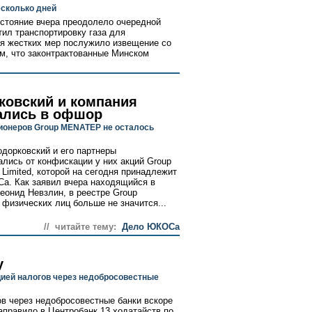
есколько дней
остояние вчера преодолело очередной
тил транспортировку газа для
я жестких мер послужило извещение со
м, что законтрактованные Минском
ковский и компания
ались в офшор
ионеров Group MENATEP не осталось
дорковский и его партнеры
ались от конфискации у них акций Group
imited, которой на сегодня принадлежит
. Как заявил вчера находящийся в
еонид Невзлин, в реестре Group
изических лиц больше не значится...
// читайте тему:
Дело ЮКОСа
у
цией налогов через недобросовестные
ов через недобросовестные банки вскоре
аправило в Центробанк 13 ходатайств по