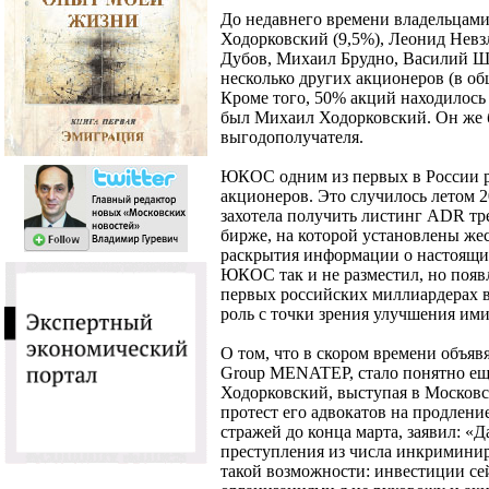
До недавнего времени владельца
Ходорковский (9,5%), Леонид Невз
Дубов, Михаил Брудно, Василий Ша
несколько других акционеров (в об
Кроме того, 50% акций находилось 
был Михаил Ходорковский. Он же б
выгодополучателя.
ЮКОС одним из первых в России р
акционеров. Это случилось летом 2
захотела получить листинг ADR тр
бирже, на которой установлены же
раскрытия информации о настоящи
ЮКОС так и не разместил, но поя
первых российских миллиардерах 
роль с точки зрения улучшения ими
О том, что в скором времени объяв
Group MENATEP, стало понятно еще 
Ходорковский, выступая в Московск
протест его адвокатов на продлени
стражей до конца марта, заявил: «Д
преступления из числа инкримини
такой возможности: инвестиции се