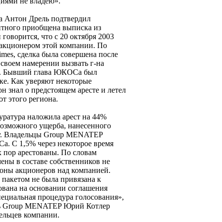
циями не владею».
ха Антон Дрель подтвердил
щитного приобщена выписка из
говорится, что с 20 октября 2003
 акционером этой компании. По
mes, сделка была совершена после
о своем намерении вызвать г-на
ос. Бывший глава ЮКОСа был
ке. Как уверяют некоторые
он знал о предстоящем аресте и летел
от этого региона.
уратура наложила арест на 44%
возможного ущерба, нанесенного
ву. Владельцы Group MENATEP
. С 1,5% через некоторое время
х пор арестованы. По словам
мены в составе собственников не
роны акционеров над компанией.
пакетом не была привязана к
ована на основании соглашения
ециальная процедура голосования»,
тарь Group MENATEP Юрий Котлер
дельцев компании.