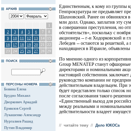
Единственным, к кому из группы 
АРХИВ
Генпрокуратура не предъявляет пре
Шахновский. Ранее он обвинялся в 
млн долл. Однако, заплатив эту с
1
в совершении преступления, но от
2
3
4
5
6
7
8
обстоятельств», поскольку с ноябр
акционера -- г-н Ходорковский 
9
10
11
12
13
14
15
Лебедев -- остаются за решеткой, а 
16
17
18
19
20
21
22
находящиеся в Израиле, объявлены 
23
24
25
26
27
28
29
По мнению одного из корпоративн
ПОИСК
Group MENATEP станут офшорные
директорами и номинальными акци
настоящий собственник заключает д
руководство компании не предприн
ПЕРСОНЫ НОМЕРА
действительным владельцем. При э
Бовина Елена
будет представлен только список н
Брудно Михаил
после согласования такого решени
«Единственный выход для российск
Дворкович Аркадий
между реальными и номинальными а
Ермилов Сергей
действительности владеет имущество
Лукашенко Александр
Нургалиев Рашид
//
читайте тему
//
Дело ЮКОСа
Путин Владимир