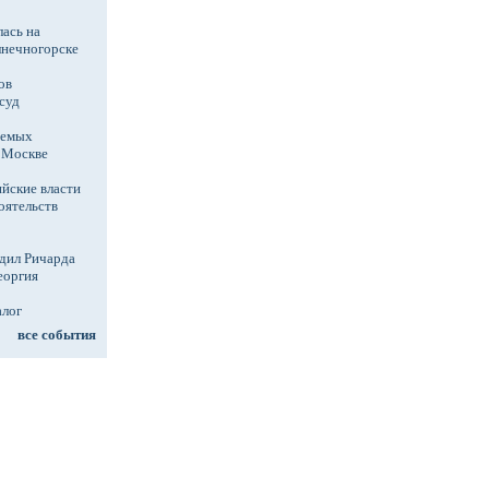
ась на
лнечногорске
ов
суд
аемых
в Москве
йские власти
оятельств
дил Ричарда
еоргия
алог
все события