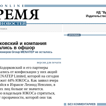
ИД "В
Издательств
/
поиск
ковский и компания
ались в офшор
ионеров Group MENATEP не осталось
версия для печати
одорковский и его партнеры
вались от конфискации у них акций
NATEP Limited, которой на сегодня
жит 44% ЮКОСа. Как заявил вчера
йся в Израиле Леонид Невзлин, в
 лиц больше не значится.
ло владельцев ЮКОСа спрятаться,
 прозрачности, которой они так
БЕЗ КОМMЕНТАРИЕВ