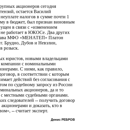
крупных акционеров сегодня
тензий, остается Василий
неуплате налогов в сумме почти 1
умму в бюджет, был признан виновным
пущен в связи с «изменением
я не работает в ЮКОСе. Два других
и глава МФО «МЕНАТЕП» Платон
гг. Брудно, Дубов и Невзлин,
в розыск.
ых юристов, новыми владельцами
 компании с номинальными
онерами. С ними, как правило,
оговор, в соответствии с которым
имает действий без согласования с
том по судебному запросу из России
оминальных акционеров, да и то
я с местными судебными органами.
их следователей -- получить договор
кционерами и доказать, кто в
м», -- считает эксперт.
Денис РЕБРОВ