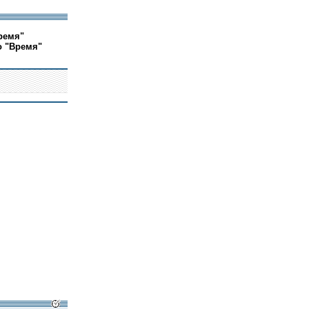
ремя"
о "Время"