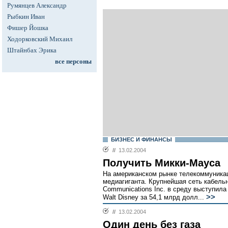
Румянцев Александр
Рыбкин Иван
Фишер Йошка
Ходорковский Михаил
Штайнбах Эрика
все персоны
БИЗНЕС И ФИНАНСЫ
//
13.02.2004
Получить Микки-Мауса
На американском рынке телекоммуника
медиагиганта. Крупнейшая сеть кабель
Communications Inc. в среду выступила
>>
Walt Disney за 54,1 млрд долл...
//
13.02.2004
Один день без газа