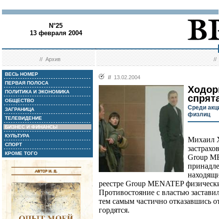
N°25
13 февраля 2004
//
Архив
/
ВЕСЬ НОМЕР
//
13.02.2004
ПЕРВАЯ ПОЛОСА
Ходор
ПОЛИТИКА И ЭКОНОМИКА
спрят
ОБЩЕСТВО
Среди акц
ЗАГРАНИЦА
физлиц
ТЕЛЕВИДЕНИЕ
БИЗНЕС И ФИНАНСЫ
КУЛЬТУРА
Михаил Х
СПОРТ
застрахо
КРОМЕ ТОГО
Group ME
принадле
находящи
реестре Group MENATEP физических
Противостояние с властью застави
тем самым частично отказавшись от
гордятся.