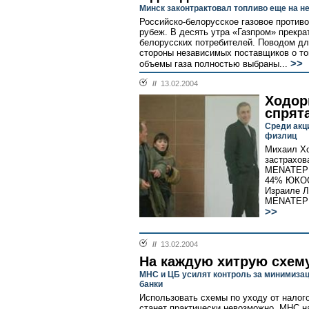
Минск законтрактовал топливо еще на н
Российско-белорусское газовое против
рубеж. В десять утра «Газпром» прекра
белорусских потребителей. Поводом дл
стороны независимых поставщиков о то
>>
объемы газа полностью выбраны...
//
13.02.2004
Ходор
спрят
Среди акц
физлиц
Михаил Хо
застрахов
MENATEP L
44% ЮКОСа
Израиле Л
MENATEP ф
>>
//
13.02.2004
На каждую хитрую схем
МНС и ЦБ усилят контроль за минимиза
банки
Использовать схемы по уходу от налог
станет практически невозможно. МНС н