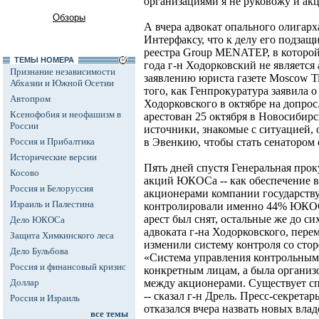
организациями я не руковожу и ак
Обзоры
А вчера адвокат опального олигар
Интерфаксу, что к делу его подза
реестра Group MENATEP, в которой 
ТЕМЫ НОМЕРА
года г-н Ходорковский не является
Признание независимости
заявлению юриста газете Moscow Ti
Абхазии и Южной Осетии
того, как Генпрокуратура заявила 
Автопром
Ходорковского в октябре на допр
Ксенофобия и неофашизм в
арестован 25 октября в Новосибирс
России
источники, знакомые с ситуацией, 
Россия и Прибалтика
в Эвенкию, чтобы стать сенатором 
Исторические версии
Пять дней спустя Генеральная прок
Косово
акций ЮКОСа -- как обеспечение 
Россия и Белоруссия
акционерами компании государст
Израиль и Палестина
контролировали именно 44% ЮКОСа
арест был снят, остальные же до си
Дело ЮКОСа
адвоката г-на Ходорковского, пере
Защита Химкинского леса
изменили систему контроля со сто
Дело Бульбова
«Система управления контрольным 
Россия и финансовый кризис
конкретным лицам, а была организ
Доллар
между акционерами. Существует сп
-- сказал г-н Дрель. Пресс-секре
Россия и Израиль
отказался вчера назвать новых вла
все темы