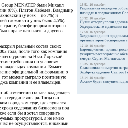
ми Group MENATEP были Михаил
18:51, 16 декабря
Радикальная молодежь собрал
лин (8%), Платон Лебедев, Владимир
площади в подмосковном Со
хновский (у всех -- по 7%) и
18:32, 16 декабря
щей сложности у них было 4,5%).
Путин отверг упреки адвокат
в трасте, бенефициаром которого
Ходорковского в давлении на 
ыл вправе назначить и другого
17:58, 16 декабря
Задержан один из предполаг
организаторов беспорядков 
аскрыл реальный состав своих
17:10, 16 декабря
Европарламент призвал росси
002 года, после того как компания
ускорить расследование обст
етьего уровня на Нью-Йоркской
смерти Сергея Магнитского
сткие требования по условиям
16:35, 16 декабря
х владельцах компании. Бумаги
Саакашвили посмертно награ
вление официальной информации о
Холбрука орденом Святого Г
в тот момент сыграло позитивную
16:14, 16 декабря
Ассанж будет выпущен под з
джа компании и ее владельцев.
ят об изменении состава владельцев
в середине января. Тогда г-н
ом городском суде, где слушался
е срока содержания бизнесмена под
аже если бы я хотел совершить
руемых прокуратурой, я не имею
йчас не осуществляются, никакими