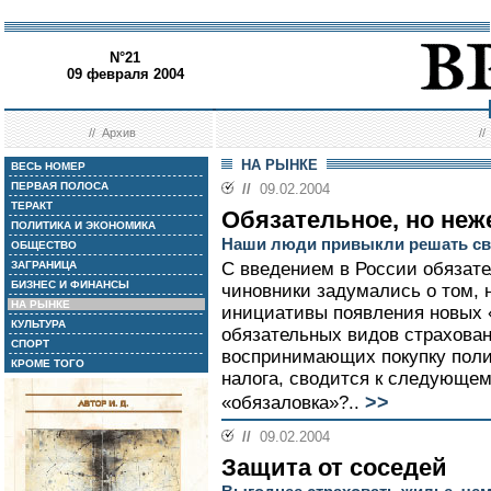
N°21
09 февраля 2004
//
Архив
/
НА РЫНКЕ
ВЕСЬ НОМЕР
ПЕРВАЯ ПОЛОСА
//
09.02.2004
ТЕРАКТ
Обязательное, но неж
ПОЛИТИКА И ЭКОНОМИКА
Наши люди привыкли решать св
ОБЩЕСТВО
ЗАГРАНИЦА
С введением в России обязате
БИЗНЕС И ФИНАНСЫ
чиновники задумались о том, 
НА РЫНКЕ
инициативы появления новых
КУЛЬТУРА
обязательных видов страхован
СПОРТ
воспринимающих покупку полис
КРОМЕ ТОГО
налога, сводится к следующем
>>
«обязаловка»?..
//
09.02.2004
Защита от соседей