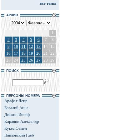
все темы
АРХИВ
1
2
3
4
5
6
7
8
9
10
11
12
13
14
15
16
17
18
19
20
21
22
23
24
25
26
27
28
29
ПОИСК
ПЕРСОНЫ НОМЕРА
Арафат Ясир
Богалий Анна
Дискин Иосиф
Караяни Александр
Кукес Семен
Павловский Глеб