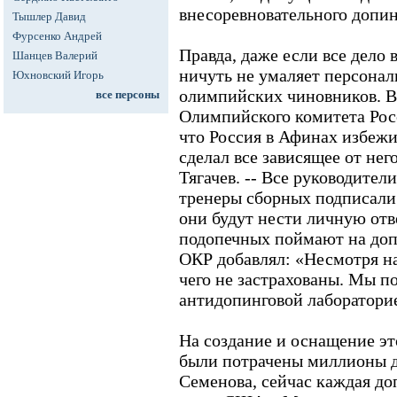
внесоревновательного допин
Тышлер Давид
Фурсенко Андрей
Правда, даже если все дело 
Шанцев Валерий
ничуть не умаляет персона
Юхновский Игорь
олимпийских чиновников. В
все персоны
Олимпийского комитета Росс
что Россия в Афинах избеж
сделал все зависящее от него
Тягачев. -- Все руководите
тренеры сборных подписали 
они будут нести личную отв
подопечных поймают на допи
ОКР добавлял: «Несмотря н
чего не застрахованы. Мы п
антидопинговой лаборатори
На создание и оснащение эт
были потрачены миллионы д
Семенова, сейчас каждая до