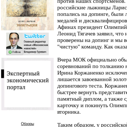
против наших спортсменов. 
российские лыжницы Лариса
попались на допинге, были 
медалей и дисквалифициров
Афинах президент Олимпийс
Леонид Тягачев заявил, что 
проверены на допинг и мы 
"чистую" команду. Как оказа
Вчера МОК официально объя
соревнований по толканию 
Ирина Коржаненко исключен
лишается завоеванной золот
допингового теста. Коржане
быстрее вернуть представи
памятный диплом, а также 
карточку и покинуть Олимп
вторника.
Обзоры
Таким образом, у российско