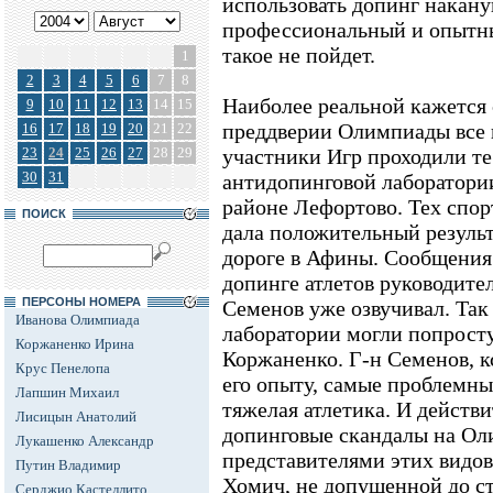
использовать допинг наканун
профессиональный и опытны
такое не пойдет.
1
2
3
4
5
6
7
8
Наиболее реальной кажется
9
10
11
12
13
14
15
преддверии Олимпиады все
16
17
18
19
20
21
22
23
24
25
26
27
28
29
участники Игр проходили те
30
31
антидопинговой лаборатори
районе Лефортово. Тех спор
ПОИСК
дала положительный результ
дороге в Афины. Сообщения
допинге атлетов руководите
ПЕРСОНЫ НОМЕРА
Семенов уже озвучивал. Так 
Иванова Олимпиада
лаборатории могли попросту
Коржаненко Ирина
Коржаненко. Г-н Семенов, кс
Крус Пенелопа
его опыту, самые проблемные
Лапшин Михаил
тяжелая атлетика. И действ
Лисицын Анатолий
допинговые скандалы на Ол
Лукашенко Александр
представителями этих видов
Путин Владимир
Хомич, не допущенной до ст
Серджио Кастеллито