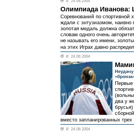
//
24.08.2004
Олимпиада Иванова: Ш
Соревнований по спортивной х
ждали с энтузиазмом, наивно п
золотая медаль должна обязат
словам одного очень авторитет
не называть его имени, золот
на этих Играх давно распредел
//
24.08.2004
Мами
Неудачу
«бронза
Первые 
спортив
(вольны
два у ж
брусья)
сборной
вместо запланированных трех 
//
24.08.2004