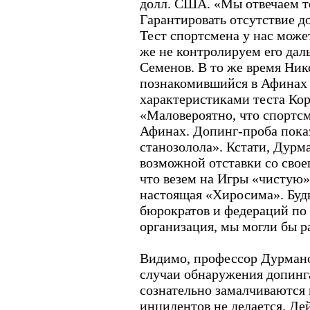
долл. США. «Мы отвечаем то
Гарантировать отсутствие д
Тест спортсмена у нас може
же не контролируем его дал
Семенов. В то же время Ни
познакомившийся в Афинах
характеристиками теста Кор
«Маловероятно, что спортс
Афинах. Допинг-проба пока
станозолола». Кстати, Дурм
возможной отставки со свое
что везем на Игры «чистую»
настоящая «Хиросима». Будь
бюрократов и федераций по
организация, мы могли бы р
Видимо, профессор Дурманов
случаи обнаружения допинг
сознательно замалчиваются 
инцидентов не делается. Де