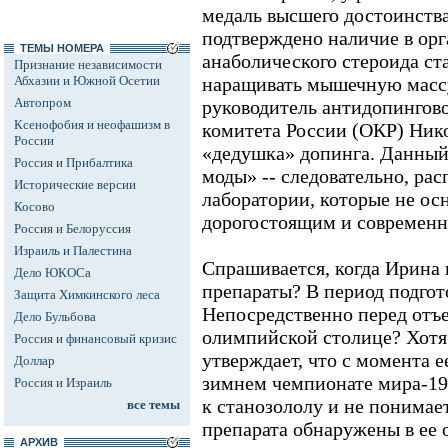
медаль высшего достоинств
подтверждено наличие в ор
ТЕМЫ НОМЕРА
анаболического стероида ст
Признание независимости
Абхазии и Южной Осетии
наращивать мышечную массу
Автопром
руководитель антидопингов
Ксенофобия и неофашизм в
комитета России (ОКР) Ник
России
«дедушка» допинга. Данный
Россия и Прибалтика
моды» -- следовательно, рас
Исторические версии
лаборатории, которые не о
Косово
дорогостоящим и современн
Россия и Белоруссия
Израиль и Палестина
Спрашивается, когда Ирина
Дело ЮКОСа
препараты? В период подгот
Защита Химкинского леса
Непосредственно перед отъ
Дело Бульбова
олимпийской столице? Хотя
Россия и финансовый кризис
утверждает, что с момента 
Доллар
зимнем чемпионате мира-19
Россия и Израиль
к станозололу и не понимае
все темы
препарата обнаружены в ее о
АРХИВ