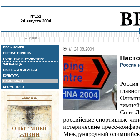
N°151
24 августа 2004
//
Архив
/
ВЕСЬ НОМЕР
//
24.08.2004
ПЕРВАЯ ПОЛОСА
Насто
ПОЛИТИКА И ЭКОНОМИКА
Россия 
ЗАГРАНИЦА
БИЗНЕС И ФИНАНСЫ
КУЛЬТУРА
ОЛИМПИАДА
Россия
КРОМЕ ТОГО
главно
Олимпи
зимней
Солт-Л
российские спортивные чин
истерические пресс-конфер
Международный олимпийски