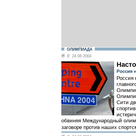
ОЛИМПИАДА
//
24.08.2004
Насто
Россия 
Россия 
главног
Олимпий
Олимпиа
Сити дв
спортив
истерич
обвиняя Международный олимп
заговоре против наших спортсм