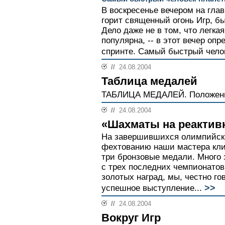
В воскресенье вечером на гла
горит священный огонь Игр, б
Дело даже не в том, что легка
популярна, -- в этот вечер оп
спринте. Самый быстрый челов
//
24.08.2004
Таблица медалей
ТАБЛИЦА МЕДАЛЕЙ. Положени
//
24.08.2004
«Шахматы на реактив
На завершившихся олимпийски
фехтованию наши мастера кли
три бронзовые медали. Много 
с трех последних чемпионатов
золотых наград, мы, честно го
>>
успешное выступление...
//
24.08.2004
Вокруг Игр