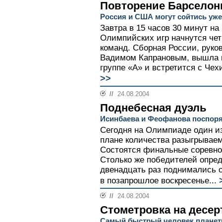
Повторение Барсело
Россия и США могут сойтись уж
Завтра в 15 часов 30 минут на
Олимпийских игр начнутся че
команд. Сборная России, рук
Вадимом Капрановым, вышла в
группе «А» и встретится с Чехи
>>
//
24.08.2004
Поднебесная дуэль
Исинбаева и Феофанова поспорят
Сегодня на Олимпиаде один и
плане количества разыгрываем
Состоятся финальные соревно
Столько же победителей опред
двенадцать раз поднимались 
в позапрошлое воскресенье...
//
24.08.2004
Стометровка на десер
Самый быстрый человек планет