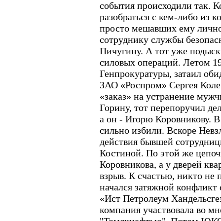
события происходили так. 
разобраться с кем-либо из
просто мешавших ему лично
сотруднику службы безопас
Пичугину. А тот уже подыск
силовых операций. Летом 19
Генпрокуратуры, затаил оби
ЗАО «Роспром» Сергея Коле
«заказ» на устранение муж
Горину, тот перепоручил де
а он - Игорю Коровникову. В
сильно избили. Вскоре Невз
действия бывшей сотрудн
Костиной. По этой же цепоч
Коровникова, а у дверей кв
взрыв. К счастью, никто не
начался затяжной конфликт
«Ист Петролеум Хандельсге
компания участвовала во мн