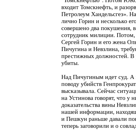
"Томскнефтью". Потом ЮКО
входит Томскнефть, и разорв
Петролеум Хандельсгез». На 
лично Горин и несколько ег
совершено два покушения, в
сотрудник милиции. Потом,
Сергей Горин и его жена Ол
Пичугина и Невзлина, требуя
престижных должностей. В 
убиты.
Над Пичугиным идет суд. А 
поводу убийств Генпрокурат
высказывала. Сейчас ситуац
на Устинова говорят, что у 
доказательства вины Невзли
нашей информации, находящ
и Пешкун раньше давали пок
теперь заговорили и о совл