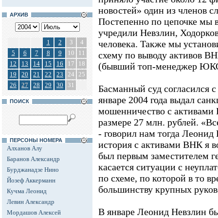
новостей» один из членов с
АРХИВ
Постепенно по цепочке мы 
учредили Невзлин, Ходорков
1
2
3
4
человека. Также мы установ
5
6
7
8
9
10
11
схему по выводу активов В
12
13
14
15
16
17
18
(бывший топ-менеджер ЮК
19
20
21
22
23
24
25
26
27
28
29
30
31
Басманный суд согласился с
январе 2004 года выдал санк
ПОИСК
мошенничество с активами 
размере 27 млн. рублей. «В
- говорил нам тогда Леонид 
ПЕРСОНЫ НОМЕРА
история с активами ВНК я в
Алханов Алу
был первым заместителем 
Баранов Александр
касается ситуации с неуплат
Бурджанадзе Нино
по схеме, по которой в то в
Йозеф Аккерманн
большинству крупных руков
Кучма Леонид
Левин Александр
В январе Леонид Невзлин бы
Мордашов Алексей