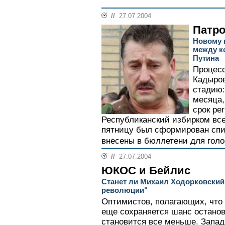
//
27.07.2004
Патро
Новому 
между к
Путина
Процесс
Кадыро
стадию:
месяца,
срок ре
Республиканский избирком все
пятницу был сформирован спи
внесены в бюллетени для голо
//
27.07.2004
ЮКОС и Бейлис
Станет ли Михаил Ходорковский
революции"
Оптимистов, полагающих, чт
еще сохраняется шанс останов
становится все меньше. Запад