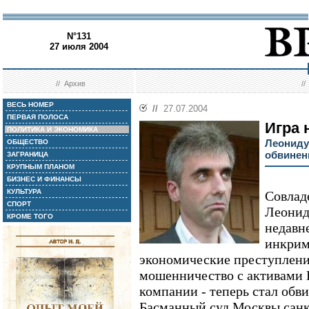
N°131
27 июля 2004
//
Архив
/
ВЕСЬ НОМЕР
//
27.07.2004
ПЕРВАЯ ПОЛОСА
Игра 
ПОЛИТИКА И ЭКОНОМИКА
Леониду
ОБЩЕСТВО
обвинен
ЗАГРАНИЦА
КРУПНЫМ ПЛАНОМ
БИЗНЕС И ФИНАНСЫ
КУЛЬТУРА
Совлад
СПОРТ
Леонид
КРОМЕ ТОГО
недавн
инкрим
экономические преступления
мошенничество с активами 
компании - теперь стал обв
Басманный суд Москвы санк