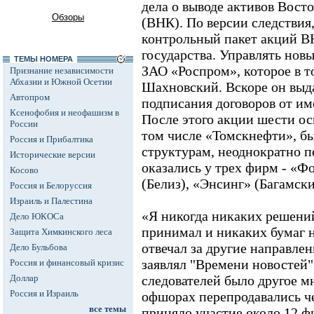
дела о выводе активов Вос
Обзоры
(ВНК). По версии следствия
контрольный пакет акций ВН
государства. Управлять нов
ТЕМЫ НОМЕРА
ЗАО «Роспром», которое в т
Признание независимости
Абхазии и Южной Осетии
Шахновский. Вскоре он выда
Автопром
подписания договоров от и
Ксенофобия и неофашизм в
После этого акции шести ос
России
том числе «Томскнефти», 
Россия и Прибалтика
структурам, неоднократно п
Исторические версии
оказались у трех фирм - «Ф
Косово
(Белиз), «Энсинг» (Багамски
Россия и Белоруссия
Израиль и Палестина
«Я никогда никаких решений
Дело ЮКОСа
принимал и никаких бумаг 
Защита Химкинского леса
отвечал за другие направлени
Дело Бульбова
заявлял "Времени новостей"
Россия и финансовый кризис
Доллар
следователей было другое м
Россия и Израиль
офшорах перепродавались чет
все темы
приняло участие около 12 ф