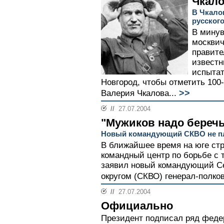
Чкало
В Чкало
русского
В мину
москвич
правите
известн
испытат
Новгород, чтобы отметить 100-
>>
Валерия Чкалова...
//
27.07.2004
"Мужиков надо береч
Новый командующий СКВО не пл
В ближайшее время на юге ст
командный центр по борьбе с 
заявил новый командующий С
округом (СКВО) генерал-полков
//
27.07.2004
Официально
Президент подписал ряд федер