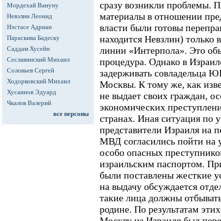
сразу возникли проблемы. 
Мордехай Вануну
материалы в отношении пре
Невзлин Леонид
власти были готовы перепра
Нэстасе Адриан
находится Невзлин) только в
Параскива Бадеску
Саддам Хусейн
линии «Интерпола». Это об
Сеславинский Михаил
процедура. Однако в Израиле
Соловьев Сергей
задерживать совладельца Ю
Ходорковский Михаил
Москвы. К тому же, как изв
Хусаинов Эдуард
не выдает своих граждан, ос
Чкалов Валерий
экономических преступлени
все персоны
странах. Иная ситуация по 
представители Израиля на п
МВД согласились пойти на у
особо опасных преступнико
израильским паспортом. Пр
были поставлены жесткие ус
на выдачу обсуждается отдел
такие лица должны отбывать
родине. По результатам этих
Москву из Израиля был пере