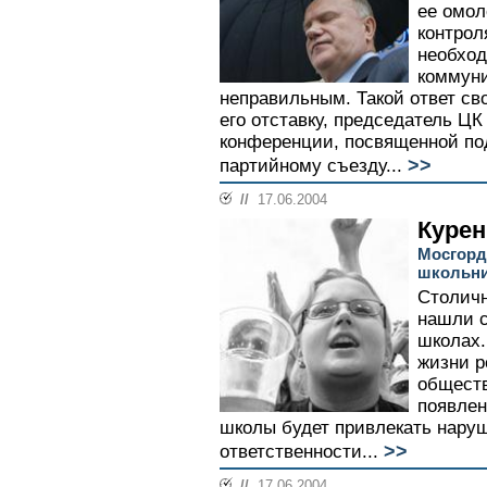
ее омол
контрол
необход
коммуни
неправильным. Такой ответ с
его отставку, председатель ЦК
конференции, посвященной под
>>
партийному съезду...
//
17.06.2004
Курен
Мосгорду
школьни
Столичн
нашли с
школах.
жизни 
обществ
появлен
школы будет привлекать нару
>>
ответственности...
//
17.06.2004