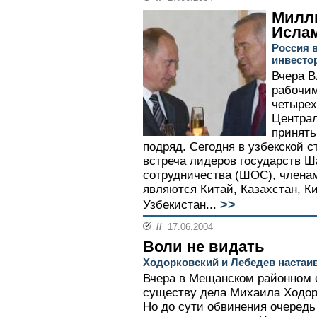
Милл
Исла
Россия в
инвестор
Вчера В
рабочим
четырех
Централ
принять
подряд. Сегодня в узбекской 
встреча лидеров государств Ш
сотрудничества (ШОС), члена
являются Китай, Казахстан, К
>>
Узбекистан...
//
17.06.2004
Воли не видать
Ходорковский и Лебедев настаи
Вчера в Мещанском районном 
существу дела Михаила Ходор
Но до сути обвинения очередь 