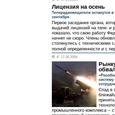
Лицензия на осень
Телерадиовещатели останутся в
сентября
Первое заседание органа, кот
выдачей лицензий на теле- и 
показало, что свою работу Фе
начнет не скоро. Члены обнов
столкнулись с техническими с
полной определенности и с пе
//
17.06.2004
Рынку
обва
«Рособо
систему
сотрудн
Спад в 
ближайш
принять
техноло
промышленного комплекса -- 