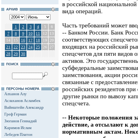
в российской национальной
АРХИВ
вида операций.
Часть требований может вво
1
2
3
4
5
6
-- Банком России. Банк Рос
7
8
9
10
11
12
13
соответствующих спецсчетов
14
15
16
17
18
19
20
входящих на российский рын
21
22
23
24
25
26
27
спецсчетов для пяти видов 
28
29
30
активов. Это государственн
ПОИСК
субфедеральные заимствова
заимствования, акции росси
связанные с предоставление
российских резидентов при 
ПЕРСОНЫ НОМЕРА
Алханов Алу
другие рынки по вывозу кап
Аслаханов Асламбек
спецсчета.
Вайнштейн Александр
Греф Герман
-- Некоторые положения з
Зюганов Геннадий
действие, а отсылают к 
Каримов Ислам
нормативным актам. Некот
Лебедев Платон