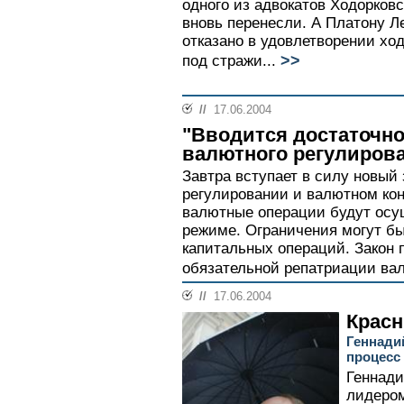
одного из адвокатов Ходорков
вновь перенесли. А Платону Л
отказано в удовлетворении хо
>>
под стражи...
//
17.06.2004
"Вводится достаточн
валютного регулиров
Завтра вступает в силу новый
регулировании и валютном кон
валютные операции будут осу
режиме. Ограничения могут бы
капитальных операций. Закон 
обязательной репатриации вал
//
17.06.2004
Крас
Геннади
процесс
Геннади
лидером