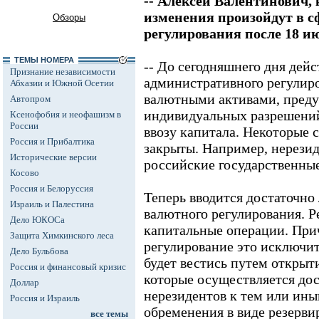
-- Алексей Валентинович
изменения произойдут в с
Обзоры
регулирования после 18 и
ТЕМЫ НОМЕРА
-- До сегодняшнего дня дейс
Признание независимости
административного регулир
Абхазии и Южной Осетии
валютными активами, пред
Автопром
индивидуальных разрешений
Ксенофобия и неофашизм в
России
ввозу капитала. Некоторые 
Россия и Прибалтика
закрыты. Например, нерезид
Исторические версии
российские государственны
Косово
Россия и Белоруссия
Теперь вводится достаточно
Израиль и Палестина
валютного регулирования. Р
Дело ЮКОСа
капитальные операции. Прич
Защита Химкинского леса
регулирование это исключи
Дело Бульбова
будет вестись путем открыт
Россия и финансовый кризис
которые осуществляется дос
Доллар
нерезидентов к тем или ины
Россия и Израиль
обременения в виде резерв
все темы