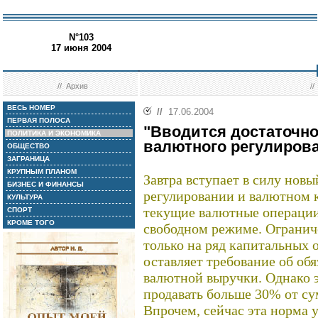
N°103
17 июня 2004
//
Архив
/
ВЕСЬ НОМЕР
//
17.06.2004
ПЕРВАЯ ПОЛОСА
"Вводится достаточн
ПОЛИТИКА И ЭКОНОМИКА
валютного регулиров
ОБЩЕСТВО
ЗАГРАНИЦА
КРУПНЫМ ПЛАНОМ
Завтра вступает в силу нов
БИЗНЕС И ФИНАНСЫ
регулировании и валютном 
КУЛЬТУРА
текущие валютные операции
СПОРТ
КРОМЕ ТОГО
свободном режиме. Огранич
только на ряд капитальных 
оставляет требование об об
валютной выручки. Однако э
продавать больше 30% от с
Впрочем, сейчас эта норма 