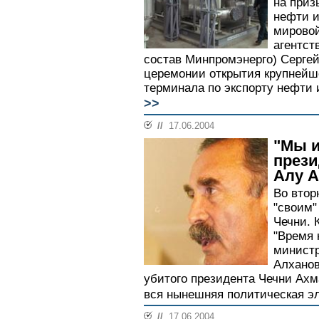
на приз
нефти и
мировой
агентст
состав Минпромэнерго) Сергей
церемонии открытия крупнейше
терминала по экспорту нефти 
>>
//
17.06.2004
"Мы и
прези
Алу А
Во втор
"своим"
Чечни. 
"Время 
министр
Алханов
убитого президента Чечни Ах
вся нынешняя политическая эл
//
17.06.2004