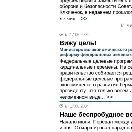
предрек первый заместитель п
обороне и безопасности Сове
Ключенок, в недавнем прошлом
>>
летчик...
// ч
//
17.06.2004
Вижу цель!
Министерство экономического ра
реформу федеральных целевых
Федеральные целевые програ
кардинальные перемены. На с
правительство собирается реш
федеральные целевые програ
экономического развития Герм
президенту, что только восемь
>>
неизменном виде...
//
17.06.2004
Наше беспробудное в
Начало июня. Перевал между д
июня. Отмаршировал парад на