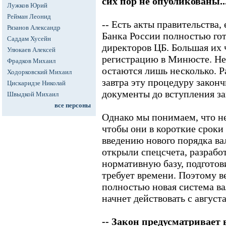
сих пор не опубликованы..
Лужков Юрий
Рейман Леонид
-- Есть акты правительства,
Рязанов Александр
Банка России полностью го
Саддам Хусейн
директоров ЦБ. Большая их 
Улюкаев Алексей
регистрацию в Минюсте. Н
Фрадков Михаил
остаются лишь несколько. Р
Ходорковский Михаил
завтра эту процедуру закон
Цискаридзе Николай
документы до вступления зак
Швыдкой Михаил
все персоны
Однако мы понимаем, что не
чтобы они в короткие сроки
введению нового порядка ва
открыли спецсчета, разраб
нормативную базу, подготов
требует времени. Поэтому ве
полностью новая система в
начнет действовать с августа
-- Закон предусматривает