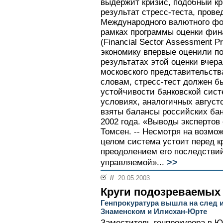
выдержит кризис, подобный кри
результат стресс-теста, прове
Международного валютного фо
рамках программы оценки фин
(Financial Sector Assessment 
экономику впервые оценили по
результатах этой оценки вчер
московского представительств
словам, стресс-тест должен б
устойчивости банковской сист
условиях, аналогичных август
взяты балансы российских бан
2002 года. «Выводы экспертов 
Томсен. -- Несмотря на возмо
целом система устоит перед к
преодолением его последствий
>>
управляемой»...
//
20.05.2003
Круги подозреваемых
Генпрокуратура вышла на след и
Знаменском и Илисхан-Юрте
Заместитель генпрокурора в 