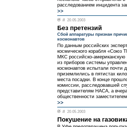
расследованием инцидента за
>>
//
20.05.2003
Без претензий
Сбой аппаратуры признан причи
космонавтов
По данным российских эксперт
космического корабля «Союз Т
МКС российско-американскую 
из приборов системы управлен
космонавтов испытали почти д
приземлились в пятистах кило
места посадки. В конце прошл
комиссии, расследовавшей сп
представителям НАСА, а вчер
общественности заместителем 
>>
//
20.05.2003
Покушение на газовик
В Уфе предотвращена попытка