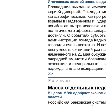
У чеченских властей вновь вы
Прошедшие выходные чеченски
серией диверсий. Последствия
катастрофическими, как прог
взрывы в Надтеречном и Гудерм
погибли лишь три человека и п
политического эффекта сепара
достигли. О событиях субботы
администрации Ахмада Кадыр
говорили очень неохотно. И по
«ненужностью» лишний раз на
намеченного на 21 мая обсужд
очередной амнистии боевикам. 
чеченские, и федеральные -- 
надежды в плане возвращения 
>>
//
20.05.2003
Масса отдельных нед
В целом МВФ одобряет экономи
властей
Российская банковская систем