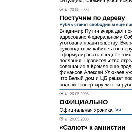
ситуацию, сложившуюся вокруг
//
20.05.2003
Постучим по дереву
Рубль станет свободным еще пр
Владимир Путин вчера дал поня
адресовано Федеральному Соб
уготована правительству. Вче
руководством кабинета он пор
сформулировать предложения
послания. Правительство отре
совещание в Кремле еще прод
финансов Алексей Улюкаев уж
что Белый дом и ЦБ решат по
полной конвертируемости рубля
//
20.05.2003
ОФИЦИАЛЬНО
>>
Официальная хроника.
//
20.05.2003
«Салют» к амнистии