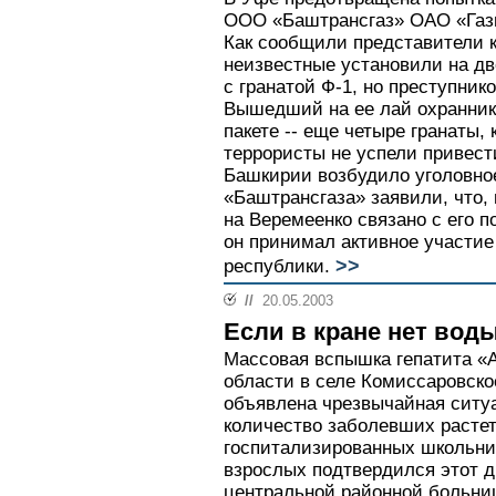
ООО «Баштрансгаз» ОАО «Газп
Как сообщили представители к
неизвестные установили на д
с гранатой Ф-1, но преступник
Вышедший на ее лай охранник
пакете -- еще четыре гранаты, 
террористы не успели привест
Башкирии возбудило уголовное
«Баштрансгаза» заявили, что, 
на Веремеенко связано с его п
он принимал активное участие
>>
республики.
//
20.05.2003
Если в кране нет вод
Массовая вспышка гепатита «А
области в селе Комиссаровско
объявлена чрезвычайная ситу
количество заболевших растет 
госпитализированных школьни
взрослых подтвердился этот д
центральной районной больниц