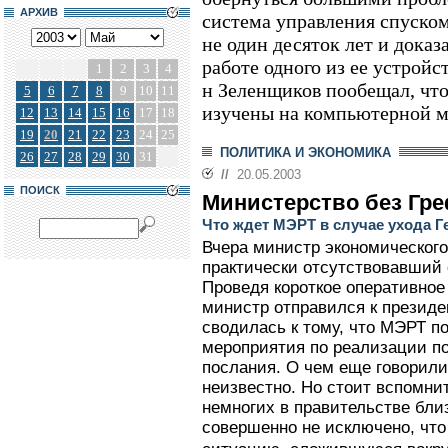
АРХИВ
система управления спуско
не один десяток лет и доказ
работе одного из ее устройс
1
2
3
4
н Зеленщиков пообещал, чт
5
6
7
8
9
10
11
изучены на компьютерной м
12
13
14
15
16
17
18
19
20
21
22
23
24
25
ПОЛИТИКА И ЭКОНОМИКА
26
27
28
29
30
31
//
20.05.2003
ПОИСК
Министерство без Гр
Что ждет МЭРТ в случае ухода Г
Вчера министр экономического
практически отсутствовавший 
Проведя короткое оперативное
министр отправился к презид
сводилась к тому, что МЭРТ п
мероприятия по реализации п
послания. О чем еще говорили
неизвестно. Но стоит вспомнит
немногих в правительстве бли
совершенно не исключено, что