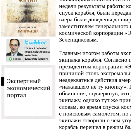
недели результаты работы к
спуск корабля, были переда
вчера были доведены до ши
заместителем генерального 
космической корпорации «
Зеленщиковым.
Главным итогом работы эксп
экипажа корабля. Согласно 
президентом корпорации «
причиной столь экстремаль
неадекватные действия амер
«нажавшего не ту кнопку». 
обвинения, подчеркнув, что
экипажу, однако тут же прин
словам, во время спуска ко
с поисковым самолетом, но 
экипажи говорили о чем угод
корабль перешел в режим ба