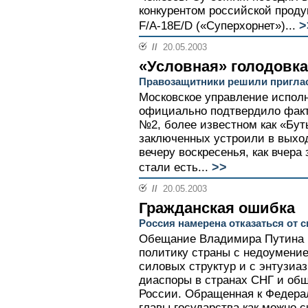
конкурентом российской прод
>
F/A-18E/D («Суперхорнет»)...
//
20.05.2003
«Условная» голодовка
Правозащитники решили приглас
Московское управление испол
официально подтвердило факт
№2, более известном как «Бут
заключенных устроили в выход
вечеру воскресенья, как вчера
>>
стали есть...
//
20.05.2003
Гражданская ошибка
Россия намерена отказаться от 
Обещание Владимира Путина 
политику страны с недоумени
силовых структур и с энтузиа
диаспоры в странах СНГ и об
России. Обращенная к Федер
главы государства как можно с