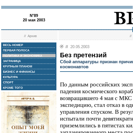
N°89
20 мая 2003
//
Архив
/
ВЕСЬ НОМЕР
//
20.05.2003
ПЕРВАЯ ПОЛОСА
Без претензий
ПОЛИТИКА И ЭКОНОМИКА
Сбой аппаратуры признан причи
ЗАГРАНИЦА
космонавтов
КРУПНЫМ ПЛАНОМ
БИЗНЕС И ФИНАНСЫ
КУЛЬТУРА
СПОРТ
По данным российских эксп
КРОМЕ ТОГО
падения космического кора
возвращавшего 4 мая с МКС
экспедицию, стал отказ в о
управления спуском. В резу
испытали почти девятикратн
приземлились в пятистах ки
запланированного места по