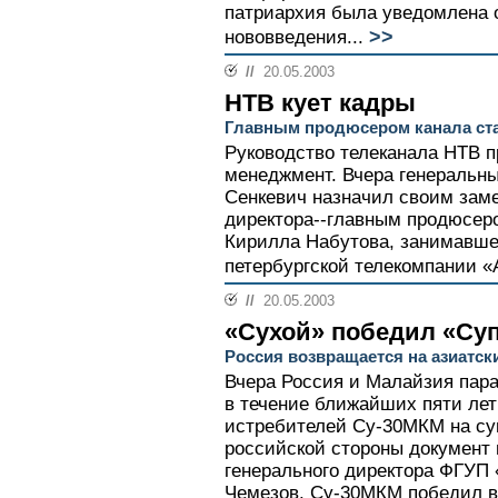
патриархия была уведомлена о
>>
нововведения...
//
20.05.2003
НТВ кует кадры
Главным продюсером канала ст
Руководство телеканала НТВ п
менеджмент. Вчера генеральн
Сенкевич назначил своим зам
директора--главным продюсер
Кирилла Набутова, занимавшег
петербургской телекомпании «
//
20.05.2003
«Сухой» победил «Су
Россия возвращается на азиатс
Вчера Россия и Малайзия пара
в течение ближайших пяти ле
истребителей Су-30МКМ на су
российской стороны документ
генерального директора ФГУП 
Чемезов. Су-30МКМ победил в 