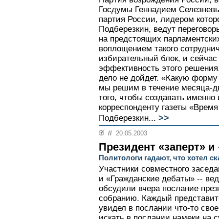
Госдумы Геннадием Селезневы
партия России, лидером котор
Подберезкин, ведут переговор
на предстоящих парламентски
воплощением такого сотрудни
избирательный блок, и сейчас
эффективность этого решения.
дело не дойдет. «Какую форму
мы решим в течение месяца-дв
того, чтобы создавать именно 
корреспонденту газеты «Время
>>
Подберезкин...
//
20.05.2003
Президент «заперт» и
Политологи гадают, что хотел ск
Участники совместного засед
и «Гражданские дебаты» -- ве
обсудили вчера послание пре
собранию. Каждый представит
увидел в послании что-то сво
искать в послании намеки на 