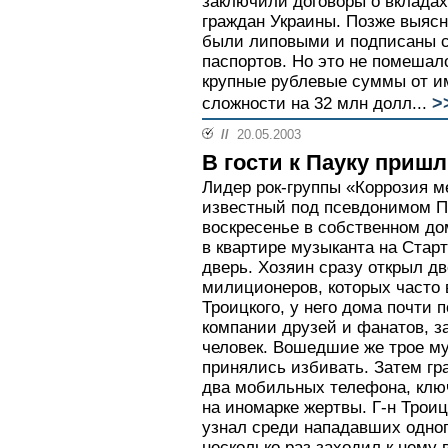
заключили договоры о вкладах
граждан Украины. Позже выясн
были липовыми и подписаны с
паспортов. Но это не помешал
крупные рублевые суммы от и
>
сложности на 32 млн долл...
//
20.05.2003
В гости к Пауку приш
Лидер рок-группы «Коррозия м
известный под псевдонимом Па
воскресенье в собственном до
в квартире музыканта на Стар
дверь. Хозяин сразу открыл две
милиционеров, которых часто 
Троицкого, у него дома почти
компании друзей и фанатов, з
человек. Вошедшие же трое му
принялись избивать. Затем гр
два мобильных телефона, ключ
на иномарке жертвы. Г-н Трои
узнал среди нападавших одног
несколько раз заходил к нему в