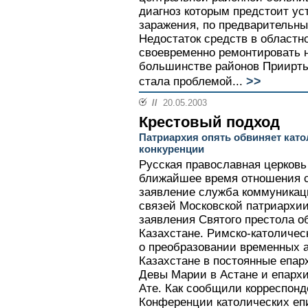
диагноз которым предстоит ус
заражения, по предварительны
Недостаток средств в областн
своевременно ремонтировать н
большинстве районов Приирты
>>
стала проблемой...
//
20.05.2003
Крестовый подход
Патриархия опять обвиняет кат
конкуренции
Русская православная церковь
ближайшее время отношения с
заявление служба коммуникац
связей Московской патриархии
заявления Святого престола о
Казахстане. Римско-католичес
о преобразовании временных 
Казахстане в постоянные епар
Девы Марии в Астане и епарх
Ате. Как сообщили корреспонд
Конференции католических еп