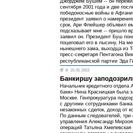
Джорджем Бушем -- он пережи
сентября 2001 года и две пос
победоносные войны в Афганис
президент заявил о намерения
срок, Ари Флейшер объявил е
подсказывает мне -- пришло в
заявил он. Президент Буш поня
поцеловал его в лысину. На м
нынешнего зама, выходца из Т
пресс-секретаря Пентагона Ви
республиканской партии Эда Г
//
20.05.2003
Банкиршу заподозрили
Начальник кредитного отдела 
банк» Нина Красницкая была з
Москве. Генпрокуратура подоз
с другими сотрудниками банка
незаконных сделок, доход от к
По данным следователей, три 
управления Александр Мирзоян
операций Татьяна Хмелевская 