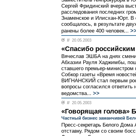
Сергей Фридинский вчера выст
расследования последних гром
Знаменское и Илисхан-Юрт. В 
сообщалось, в результате дву
>
ранены более 400 человек...
//
20.05.2003
«Спасибо российским
Вячеслав ЭШБА на днях смени
Абхазии Рауля Хаджимбы, по
ставшего премьер-министром 
Собкор газеты «Время новост
ВИГНАНСКИЙ стал первым рос
вопросы согласился ответить н
>>
ведомства...
//
20.05.2003
«Говорящая голова» Б
Частный бизнес заманчивей Бел
Пресс-секретарь Белого Дома
отставку. Рядом со своим бос