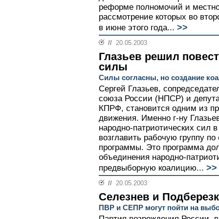
реформе полномочий и местно
рассмотрение которых во втор
>>
в июне этого года...
//
20.05.2003
Глазьев решил повест
силы
Силы согласны, но создание коа
Сергей Глазьев, сопредседате
союза России (НПСР) и депут
КПРФ, становится одним из п
движения. Именно г-ну Глазье
народно-патриотических сил в
возглавить рабочую группу по
программы. Это программа дол
объединения народно-патриот
>>
предвыборную коалицию...
//
20.05.2003
Селезнев и Подберез
ПВР и СЕПР могут пойти на выб
Партия возрождения России, 