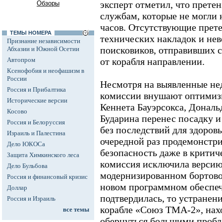
эксперт отметил, что прете
Обзоры
службам, которые не могли н
часов. Отсутствующие прете
ТЕМЫ НОМЕРА
технических накладок и не
Признание независимости
поисковиков, отправивших 
Абхазии и Южной Осетии
Автопром
от корабля направлении.
Ксенофобия и неофашизм в
России
Несмотря на выявленные не
Россия и Прибалтика
комиссии внушают оптимизм
Исторические версии
Кеннета Бауэрсокса, Дональ
Косово
Бударина перенес посадку и
Россия и Белоруссия
без последствий для здоровь
Израиль и Палестина
очередной раз продемонстр
Дело ЮКОСа
безопасность даже в критич
Защита Химкинского леса
комиссия исключила версию 
Дело Бульбова
модернизированном бортово
Россия и финансовый кризис
новом программном обеспеч
Доллар
подтвердилась, то устранен
Россия и Израиль
корабле «Союз ТМА-2», нах
все темы
обернуться большими пробл