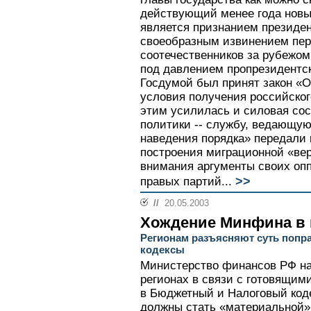
действующий менее года новый
является признанием президен
своеобразным извинением пе
соотечественников за рубежом
под давлением пропрезидентск
Госдумой был принят закон «
условия получения российског
этим усилилась и силовая со
политики -- службу, ведающую
наведения порядка» передали
построения миграционной «ве
внимания аргументы своих оппо
>>
правых партий...
//
20.05.2003
Хождение Минфина в 
Регионам разъясняют суть попр
кодексы
Министерство финансов РФ на
регионах в связи с готовящим
в Бюджетный и Налоговый код
должны стать «материальной» 