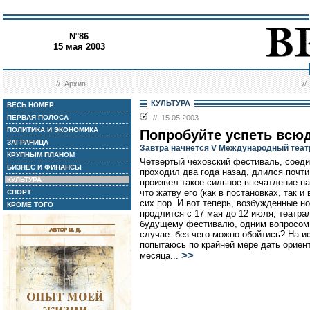
N°86
15 мая 2003
//
Архив
/
КУЛЬТУРА
ВЕСЬ НОМЕР
ПЕРВАЯ ПОЛОСА
//
15.05.2003
ПОЛИТИКА И ЭКОНОМИКА
Попробуйте успеть всю
ЗАГРАНИЦА
Завтра начнется V Международный теа
КРУПНЫМ ПЛАНОМ
Четвертый чеховский фестиваль, соеди
БИЗНЕС И ФИНАНСЫ
проходил два года назад, длился почт
КУЛЬТУРА
произвел такое сильное впечатление н
что жатву его (как в постановках, так 
СПОРТ
сих пор. И вот теперь, возбужденные 
КРОМЕ ТОГО
продлится с 17 мая до 12 июля, театра
будущему фестивалю, одним вопросом: 
случае: без чего можно обойтись? На 
попытаюсь по крайней мере дать ориен
>>
месяца...