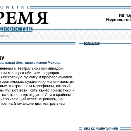
ИД "В
Издательств
/
поиск
ду
тральный фестиваль имени Чехова
ненный с Театральной олимпиадой,
и три месяца и обилием шедевров
а московскую публику и профессионалов,
и в зрительских суждениях) мы снимаем до
новым театральным марафоном, который
лы мучают всех, хоть как-то причастных к
на что не надо ходить? Или в крайнем
исчерпывающий ответ не решусь, но
тиры на ближайшие два театральных
БЕЗ КОМMЕНТАРИЕВ