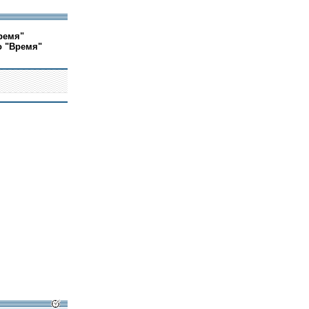
ремя"
о "Время"