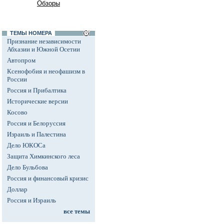
Обзоры
ТЕМЫ НОМЕРА
Признание независимости
Абхазии и Южной Осетии
Автопром
Ксенофобия и неофашизм в
России
Россия и Прибалтика
Исторические версии
Косово
Россия и Белоруссия
Израиль и Палестина
Дело ЮКОСа
Защита Химкинского леса
Дело Бульбова
Россия и финансовый кризис
Доллар
Россия и Израиль
все темы