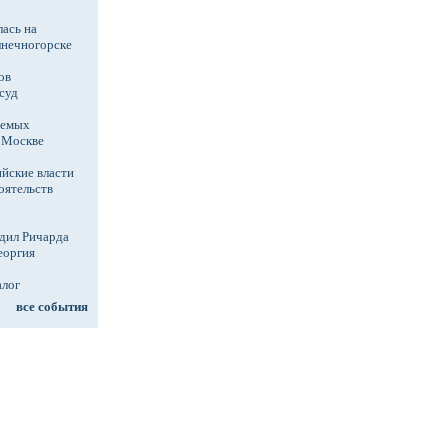
ась на
лнечногорске
ов
суд
аемых
в Москве
йские власти
оятельств
дил Ричарда
еоргия
алог
все события