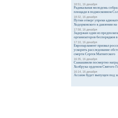
18:51, 16 декабря
Радикальная молодежь собрал
площади в подмосковном Со
18:32, 16 декабря
Путин отверг упреки адвокат
Ходорковского в давлении на 
17:58, 16 декабря
Задержан один из предполаг
организаторов беспорядков 
17:10, 16 декабря
Европарламент призвал росси
ускорить расследование обст
смерти Сергея Магнитского
16:35, 16 декабря
Саакашвили посмертно награ
Холбрука орденом Святого Г
16:14, 16 декабря
Ассанж будет выпущен под з