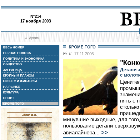
N°214
17 ноября 2003
//
Архив
/
КРОМЕ ТОГО
ВЕСЬ НОМЕР
ПЕРВАЯ ПОЛОСА
//
17.11.2003
ПОЛИТИКА И ЭКОНОМИКА
"Конк
ОБЩЕСТВО
Детали 
ЗАГРАНИЦА
с молот
КРУПНЫМ ПЛАНОМ
Цените
БИЗНЕС И ФИНАНСЫ
НА РЫНКЕ
промыш
КУЛЬТУРА
знамени
СПОРТ
пять с 
КРОМЕ ТОГО
столько
пришедш
минувшие выходные, для того,
пользование детали сверхзвук
>>
авиалайнера...