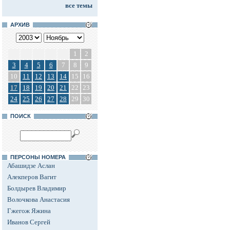
все темы
АРХИВ
1
2
3
4
5
6
7
8
9
10
11
12
13
14
15
16
17
18
19
20
21
22
23
24
25
26
27
28
29
30
ПОИСК
ПЕРСОНЫ НОМЕРА
Абашидзе Аслан
Алекперов Вагит
Болдырев Владимир
Волочкова Анастасия
Гжегож Яжина
Иванов Сергей