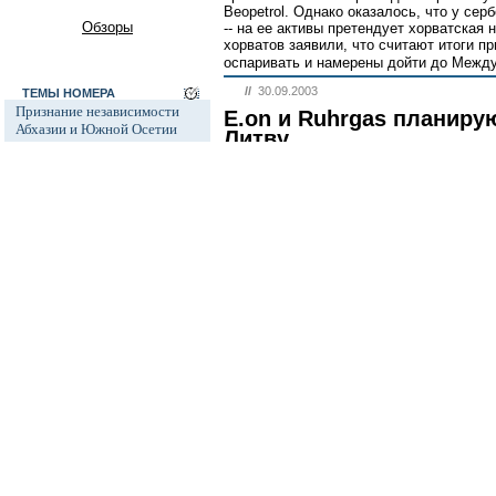
Beopetrol. Однако оказалось, что у сер
Обзоры
-- на ее активы претендует хорватская
хорватов заявили, что считают итоги п
оспаривать и намерены дойти до Между
//
30.09.2003
ТЕМЫ НОМЕРА
Признание независимости
E.on и Ruhrgas планиру
Абхазии и Южной Осетии
Литву
Автопром
Российские предприятия просят не бесп
Ксенофобия и неофашизм в
Немецкий энергоконцерн E.on и его «доч
России
Эссена -- примут участие в приватизац
Rytu Skirstomieji Tinklai (RST) и Vakaru 
Россия и Прибалтика
номере Financial Times Deutschland гов
Исторические версии
конкурсе намерены принять участие еще
Косово
//
30.09.2003
Россия и Белоруссия
"Туристический олимп" 
Израиль и Палестина
Сенкевичу
Дело ЮКОСа
Национальная премия присуждена в пер
Защита Химкинского леса
В конце прошлой недели были оглашен
премии "Туристический олимп". Эту пр
Дело Бульбова
Министерства экономического развития 
Россия и финансовый кризис
профессиональной наградой за достиже
присуждаемой под эгидой федеральных
Доллар
Россия и Израиль
//
30.09.2003
Заводная компания
все темы