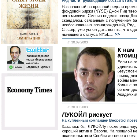
Рид чистит руководящий состав NYSE, ч
Назначенный на прошлой неделе време
фондовой биржи (NYSE) Джон Рид твер
него миссию. Сменив неделю назад Ди
скандалом, связанным с получением бас
необоснованных вознаграждений), Рид,
Citicorp, уже успел дать понять, что с
>>
нынешнего статуса NYSE...
//
30.09.2003
К нам
атомщ
Если на р
удивитель
безусловн
принадлеж
войны меж
больше по
65 млн до
Академхим
//
30.09.2003
ЛУКОЙЛ рискует
На купленный компанией Beopetrol прет
Казалось бы, ЛУКОЙЛу после ряда неуд
хороший актив в Европе. На прошлой 
правительством Сербии договор о покуп