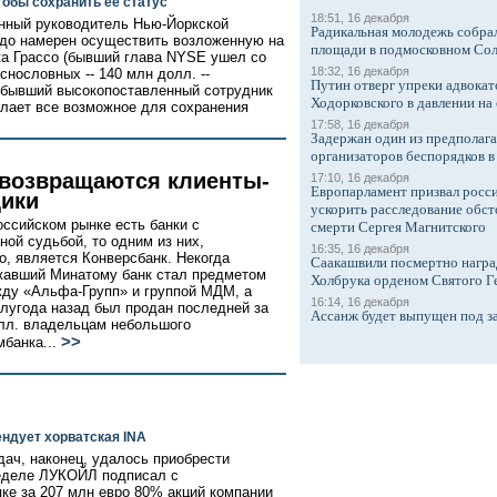
тобы сохранить ее статус
18:51, 16 декабря
нный руководитель Нью-Йоркской
Радикальная молодежь собрал
до намерен осуществить возложенную на
площади в подмосковном Со
ка Грассо (бывший глава NYSE ушел со
18:32, 16 декабря
нословных -- 140 млн долл. --
Путин отверг упреки адвокат
 бывший высокопоставленный сотрудник
Ходорковского в давлении на 
делает все возможное для сохранения
17:58, 16 декабря
Задержан один из предполаг
организаторов беспорядков 
 возвращаются клиенты-
17:10, 16 декабря
Европарламент призвал росси
ики
ускорить расследование обст
оссийском рынке есть банки с
смерти Сергея Магнитского
ной судьбой, то одним из них,
16:35, 16 декабря
о, является Конверсбанк. Некогда
Саакашвили посмертно награ
авший Минатому банк стал предметом
Холбрука орденом Святого Г
ду «Альфа-Групп» и группой МДМ, а
16:14, 16 декабря
лугода назад был продан последней за
Ассанж будет выпущен под з
лл. владельцам небольшого
>>
банка...
ендует хорватская INA
ач, наконец, удалось приобрести
неделе ЛУКОЙЛ подписал с
ке за 207 млн евро 80% акций компании