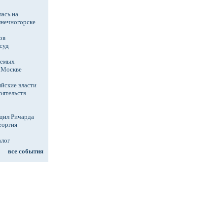
ась на
лнечногорске
ов
суд
аемых
в Москве
йские власти
оятельств
дил Ричарда
еоргия
алог
все события