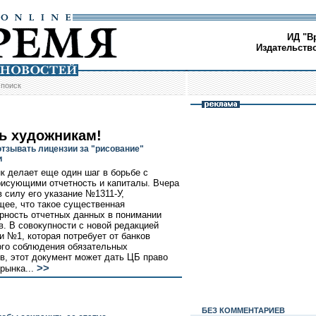
ИД "В
Издательств
/
поиск
ь художникам!
отзывать лицензии за "рисование"
и
к делает еще один шаг в борьбе с
рисующими отчетность и капиталы. Вчера
в силу его указание №1311-У,
ее, что такое существенная
рность отчетных данных в понимании
в. В совокупности с новой редакцией
и №1, которая потребует от банков
го соблюдения обязательных
в, этот документ может дать ЦБ право
>>
 рынка...
БЕЗ КОМMЕНТАРИЕВ