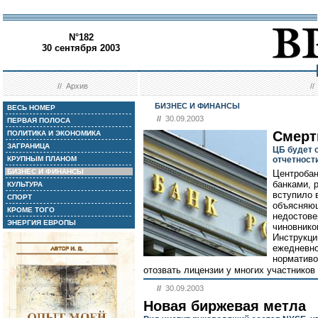
N°182
30 сентября 2003
//
Архив
/
БИЗНЕС И ФИНАНСЫ
ВЕСЬ НОМЕР
//
30.09.2003
ПЕРВАЯ ПОЛОСА
Смерт
ПОЛИТИКА И ЭКОНОМИКА
ЗАГРАНИЦА
ЦБ будет 
КРУПНЫМ ПЛАНОМ
отчетност
БИЗНЕС И ФИНАНСЫ
Центробан
банками, 
КУЛЬТУРА
вступило 
СПОРТ
объясняющ
КРОМЕ ТОГО
недостове
ЭНЕРГИЯ ЕВРОПЫ
чиновнико
Инструкци
ежедневно
нормативо
отозвать лицензии у многих участников
//
30.09.2003
Новая биржевая метла