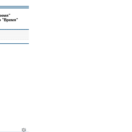
ремя"
о "Время"