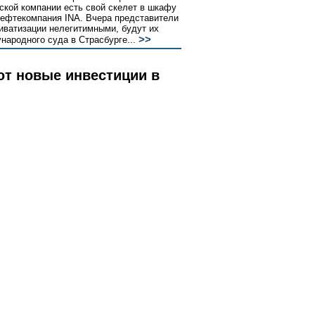
бской компании есть свой скелет в шкафу
 нефтекомпания INA. Вчера представители
риватизации нелегитимными, будут их
>>
народного суда в Страсбурге...
ют новые инвестиции в
окоиться
ка» -- газовая компания Ruhrgas из
ии литовских электроэнергетических фирм
Skirstomieji Tinklai (VST). Во вчерашнем
орится, что помимо немецких компаний в
>>
 11 претендентов...
стал памятником
вый раз
ы имена первых лауреатов национальной
емию учредил департамент туризма
и торговли. Она стала первой в России
ния в индустрии путешествий и отдыха,
>>
 властей...