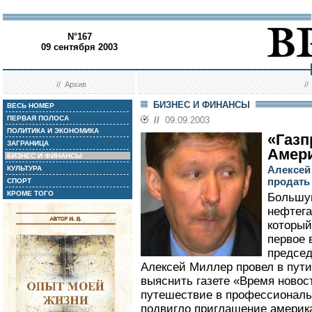
N°167
09 сентября 2003
//
Архив
/
БИЗНЕС И ФИНАНСЫ
ВЕСЬ НОМЕР
ПЕРВАЯ ПОЛОСА
//
09.09.2003
ПОЛИТИКА И ЭКОНОМИКА
«Газп
ЗАГРАНИЦА
Амер
БИЗНЕС И ФИНАНСЫ
Алексей
КУЛЬТУРА
продать 
СПОРТ
КРОМЕ ТОГО
Большую
нефтег
который
первое 
председ
Алексей Миллер провел в пути
выяснить газете «Время новос
путешествие в профессиональ
подвигло приглашение америка