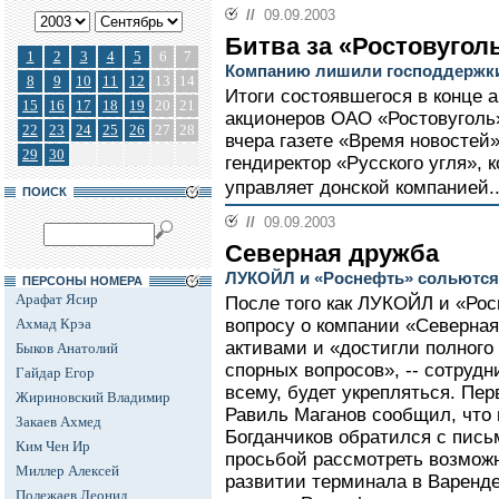
//
09.09.2003
Битва за «Ростовугол
1
2
3
4
5
6
7
Компанию лишили господдержк
8
9
10
11
12
13
14
Итоги состоявшегося в конце 
15
16
17
18
19
20
21
акционеров ОАО «Ростовуголь
22
23
24
25
26
27
28
вчера газете «Время новостей
29
30
гендиректор «Русского угля», 
управляет донской компанией.
ПОИСК
//
09.09.2003
Северная дружба
ЛУКОЙЛ и «Роснефть» сольются
ПЕРСОНЫ НОМЕРА
Арафат Ясир
После того как ЛУКОЙЛ и «Рос
Ахмад Крэа
вопросу о компании «Северная
активами и «достигли полного
Быков Анатолий
спорных вопросов», -- сотрудн
Гайдар Егор
всему, будет укрепляться. П
Жириновский Владимир
Равиль Маганов сообщил, что
Закаев Ахмед
Богданчиков обратился с пись
Ким Чен Ир
просьбой рассмотреть возможн
Миллер Алексей
развитии терминала в Варенд
Полежаев Леонид