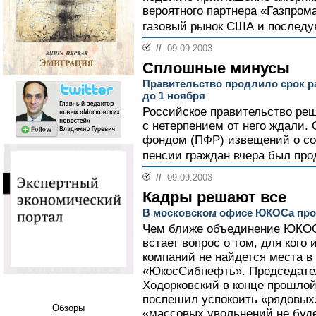
вероятного партнера «Газпрома
газовый рынок США и последую
//
09.09.2003
Сплошные минусы
Правительство продлило срок 
до 1 ноября
Российское правительство реш
с нетерпением от него ждали.
фондом (ПФР) извещений о со
пенсии граждан вчера был про
//
09.09.2003
Кадры решают все
В московском офисе ЮКОСа про
Чем ближе объединение ЮКОС
встает вопрос о том, для кого
компаний не найдется места в
«ЮкосСибнефть». Председат
Ходорковский в конце прошло
поспешил успокоить «рядовых»
Обзоры
«массовых увольнений не буде