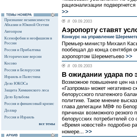
рационализации подвергнется 
>>
ТЕМЫ НОМЕРА
Признание независимости
//
09.09.2003
Абхазии и Южной Осетии
Аэропорту ставят усл
Автопром
Конкурс на управление Шеремет
Ксенофобия и неофашизм в
России
Премьер-министр Михаил Кас
пообещал до конца сентября о
Россия и Прибалтика
>>
аэропортом Шереметьево
Исторические версии
Косово
//
09.09.2003
Россия и Белоруссия
В ожидании удара по 
Израиль и Палестина
Возможное повышение цен на г
Дело ЮКОСа
«Газпрома» может негативно с
Защита Химкинского леса
белорусского платежного бала
Дело Бульбова
политике. Такое мнение выска
Россия и финансовый кризис
глава делегации МВФ по Бело
Доллар
причинах возможного резкого 
Россия и Израиль
белорусских потребителей со 
все темы
«Время новостей» подробно р
>>
номере...
АРХИВ