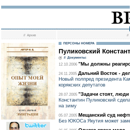
//
Архив
/
ПЕРСОНЫ НОМЕРА
Пуликовский Констан
// Документы:
"Мы должны реагиро
12.10.2006
Дальний Восток - де
24.11.2005
Новый полпред президента Ка
корякских депутатов
"Задачи стоят, люди
28.07.2005
Константин Пуликовский сдела
на зиму
Мещанский суд нефть
05.07.2005
Без ЮКОСа Якутия может зам