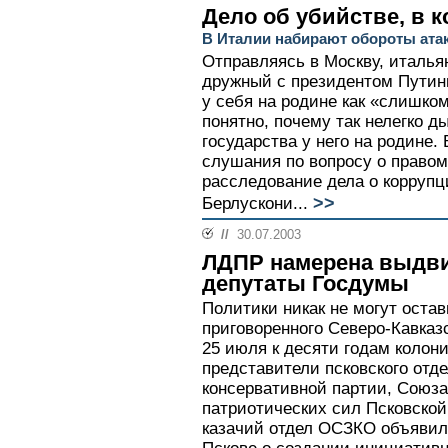
Дело об убийстве, в к
В Италии набирают обороты атак
Отправляясь в Москву, италья
дружный с президентом Путин
у себя на родине как «слишко
понятно, почему так нелегко д
государства у него на родине.
слушания по вопросу о право
расследование дела о коррупц
>>
Берлускони...
//
30.07.2003
ЛДПР намерена выдви
депутаты Госдумы
Политики никак не могут оста
приговоренного Северо-Кавка
25 июля к десяти годам колони
представители псковского отд
консервативной партии, Союза
патриотических сил Псковской
казачий отдел ОСЗКО объявил