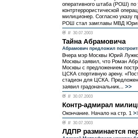
оперативного штаба (РОШ) по
контртеррористической операц
милиционер. Согласно указу 
РОШ стал замглавы МВД Юрий
//
30.07.2003
Тайна Абрамовича
Абрамович предложил построит
Вчера мэр Москвы Юрий Лужко
Москвы заявил, что Роман Аб
Москвы с предложением постр
ЦСКА спортивную арену. «Пос
стадион для ЦСКА. Предложени
>>
заявил градоначальник...
//
30.07.2003
Контр-адмирал милиц
>
Окончание. Начало на стр. 1
//
30.07.2003
ЛДПР разминается пе