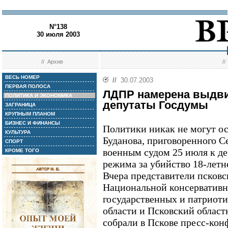
N°138
30 июля 2003
//
Архив
/
ВЕСЬ НОМЕР
//
30.07.2003
ПЕРВАЯ ПОЛОСА
ЛДПР намерена выдви
ПОЛИТИКА И ЭКОНОМИКА
депутаты Госдумы
ЗАГРАНИЦА
КРУПНЫМ ПЛАНОМ
БИЗНЕС И ФИНАНСЫ
Политики никак не могут о
КУЛЬТУРА
Буданова, приговоренного 
СПОРТ
военным судом 25 июля к де
КРОМЕ ТОГО
режима за убийство 18-летн
Вчера представители псковс
Национальной консервативн
государственных и патриот
области и Псковский облас
собрали в Пскове пресс-ко