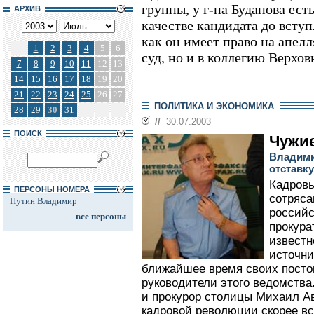
группы, у г-на Буданова ест
АРХИВ
качестве кандидата до вступ
как он имеет право на апел
1
2
3
4
5
6
суд, но и в коллегию Верхов
7
8
9
10
11
12
13
14
15
16
17
18
19
20
21
22
23
24
25
26
27
ПОЛИТИКА И ЭКОНОМИКА
28
29
30
31
//
30.07.2003
ПОИСК
Чужи
Владими
отставк
Кадровы
ПЕРСОНЫ НОМЕРА
сотряса
Путин Владимир
российс
все персоны
прокура
известн
источни
ближайшее время своих посто
руководители этого ведомства.
и прокурор столицы Михаил Ав
кадровой революции скорее все