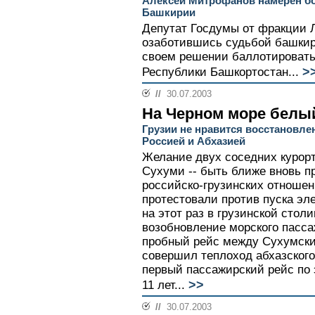
Алексей Митрофанов намерен бо
Башкирии
Депутат Госдумы от фракции
озаботившись судьбой башкирс
своем решении баллотировать
>
Республики Башкортостан...
//
30.07.2003
На Черном море белы
Грузии не нравится восстановл
Россией и Абхазией
Желание двух соседних курорт
Сухуми -- быть ближе вновь п
российско-грузинских отношен
протестовали против пуска эле
на этот раз в грузинской стол
возобновление морского пасса
пробный рейс между Сухумск
совершил теплоход абхазского
первый пассажирский рейс по
>>
11 лет...
//
30.07.2003