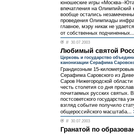
юношеские игры «Москва--Юта
впечатления на Олимпийский к
вообще остались незамеченны
проведения Олимпиады инфраст
главное, мэру никак не удает
от собственных подчиненных..
//
30.07.2003
Любимый святой Рос
Церковь и государство объедин
канонизации Серафима Саровск
Грандиозным 15-километровы
Серафима Саровского из Дивее
Саров Нижегородской области 
честь столетия со дня просла
почитаемых русских святых. В
постсоветского государства у
взгляд событие получило ста
общероссийского масштаба...
//
30.07.2003
Гранатой по образов