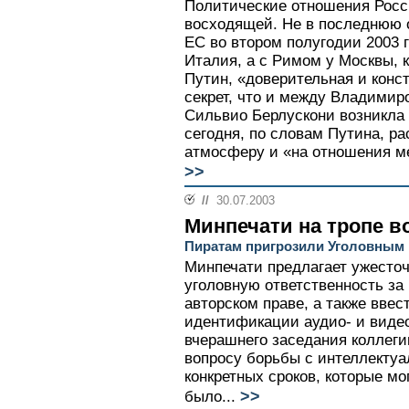
Политические отношения Росс
восходящей. Не в последнюю о
ЕС во втором полугодии 2003 
Италия, а с Римом у Москвы, к
Путин, «доверительная и конс
секрет, что и между Владими
Сильвио Берлускони возникла
сегодня, по словам Путина, р
атмосферу и «на отношения ме
>>
//
30.07.2003
Минпечати на тропе 
Пиратам пригрозили Уголовным
Минпечати предлагает ужесто
уголовную ответственность за
авторском праве, а также вве
идентификации аудио- и видео
вчерашнего заседания коллеги
вопросу борьбы с интеллектуа
конкретных сроков, которые мо
>>
было...