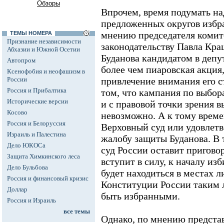
Обзоры
Впрочем, время подумать над
предложенных округов избрат
мнению председателя комит
ТЕМЫ НОМЕРА
Признание независимости
законодательству Павла Кр
Абхазии и Южной Осетии
Буданова кандидатом в депу
Автопром
более чем пиаровская акция
Ксенофобия и неофашизм в
России
привлечение внимания его с
Россия и Прибалтика
том, что кампания по выбор
Исторические версии
и с правовой точки зрения 
Косово
невозможно. А к тому времен
Россия и Белоруссия
Верховный суд или удовлетв
Израиль и Палестина
жалобу защиты Буданова. В 
Дело ЮКОСа
суд России оставит пригово
Защита Химкинского леса
вступит в силу, к началу и
Дело Бульбова
будет находиться в местах л
Россия и финансовый кризис
Конституции России таким 
Доллар
быть избранными.
Россия и Израиль
все темы
Однако, по мнению предста