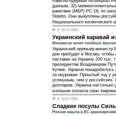
Ракетно-ядерный потенциал Ро
данным, 32) межконтиненталь
ракетами (МБР) РС-18, по зап
Stiletto. Они выкуплены росс
Национального космического аг
//
30.07.2003
Украинский каравай и
Москва не хочет хлебных бунтов
Украинский премьер-министр 
дни прибудет в Москву, чтобы
поставки на Украину 200 тыс. 
президентом Владимиром Пут
Кучме. Украине понадобилось 
за неурожая. Прошлый год у у
успешным, чем у российских.
долларом, Украина настолько у
излишне оголила свои закрома
//
30.07.2003
Сладкие посулы Силь
Россия нашла в ЕС красноречив