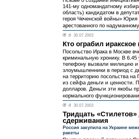
Пскове о создании инициатив
141-му одномандатному избира
область) кандидатом в депута
героя Чеченской войны» Юрия
арестованного по надуманному
//
30.07.2003
Кто ограбил иракское
Посольство Ирака в Москве вч
криминальную хронику. В 6.45
телефону вызвали милицию и 
злоумышленники в период с дв
на территорию посольства на 
из сейфа деньги и ценности. 
долларов. Деньги эти якобы п
нормального функционировани
//
30.07.2003
Тридцать «Стилетов» 
сдерживания
Россия закупила на Украине ме
ракеты