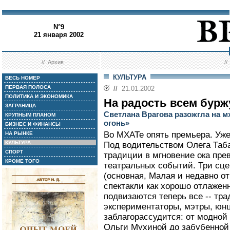
N°9
21 января 2002
//
Архив
/
КУЛЬТУРА
ВЕСЬ НОМЕР
ПЕРВАЯ ПОЛОСА
//
21.01.2002
ПОЛИТИКА И ЭКОНОМИКА
На радость всем бур
ЗАГРАНИЦА
Светлана Врагова разожгла на 
КРУПНЫМ ПЛАНОМ
огонь»
БИЗНЕС И ФИНАНСЫ
Во МХАТе опять премьера. Уже 
НА РЫНКЕ
КУЛЬТУРА
Под водительством Олега Таб
СПОРТ
традиции в мгновение ока пре
КРОМЕ ТОГО
театральных событий. Три сце
(основная, Малая и недавно о
спектакли как хорошо отлажен
подвизаются теперь все -- тр
экспериментаторы, мэтры, юнц
заблагорассудится: от модно
Ольги Мухиной до забубенной