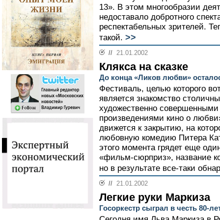
13». В этом многообразии дея
недоставало добротного спект
респектабельных зрителей. Те
>>
такой.
//
21.01.2002
Клякса на сказке
До конца «Ликов любви» остало
Фестиваль, целью которого во
является знакомство столичны
художественно совершенными
произведениями кино о любви»
движется к закрытию, на кото
любовную комедию Питера Кат
этого момента грядет еще оди
«фильм-сюрприз», название ко
но в результате все-таки обна
//
21.01.2002
Легкие руки Маркиза
Госоркестр сыграл в честь 80-
Сегодня имя Льва Маркиза в Р