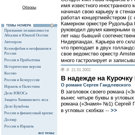
имя известного иностранного м
Обзоры
начинал свою карьеру в стена
работал концертмейстером (с 
Камерном оркестре Рудольфа 
ТЕМЫ НОМЕРА
руководил двумя камерными о
Признание независимости
Абхазии и Южной Осетии
лет наш бывший соотечественн
Нидерландах. Карьера его скла
Автопром
что преподает в двух голландс
Ксенофобия и неофашизм в
России
свое ведомство оркестр Amster
Россия и Прибалтика
много гастролирует и записыва
Исторические версии
//
21.01.2002
Косово
В надежде на Курочку
Россия и Белоруссия
О романе Сергея Гандлевского
Израиль и Палестина
В заголовок своего романа («
Дело ЮКОСа
вынес четыре буквы в угловых 
Защита Химкинского леса
романа («Знамя» №1) Сергей 
Дело Бульбова
>>
в угловых скобках --
Россия и финансовый кризис
Доллар
Россия и Израиль
все темы