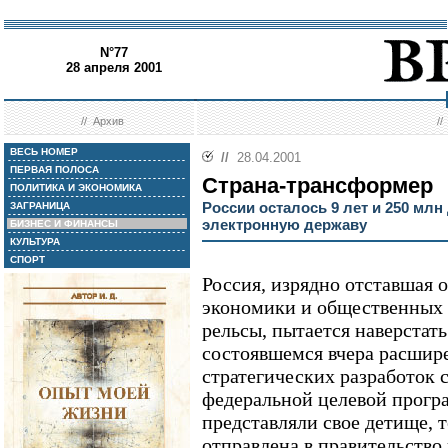
N°77
28 апреля 2001
//
Архив
/
ВЕСЬ НОМЕР
//
28.04.2001
ПЕРВАЯ ПОЛОСА
Страна-трансформер
ПОЛИТИКА И ЭКОНОМИКА
России осталось 9 лет и 250 мл
ЗАГРАНИЦА
электронную державу
БИЗНЕС И ФИНАНСЫ
КУЛЬТУРА
СПОРТ
Россия, изрядно отставшая о
экономики и общественных
рельсы, пытается наверстат
состоявшемся вчера расшир
стратегических разработок 
федеральной целевой прогр
представляли свое детище, т
отправлена в правительств