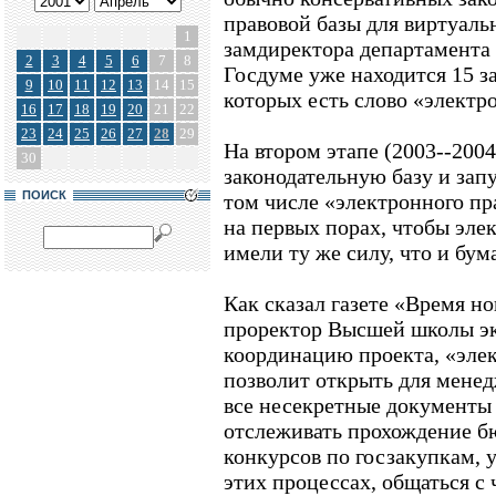
правовой базы для виртуаль
1
замдиректора департамента
2
3
4
5
6
7
8
Госдуме уже находится 15 з
9
10
11
12
13
14
15
которых есть слово «электр
16
17
18
19
20
21
22
23
24
25
26
27
28
29
На втором этапе (2003--2004
30
законодательную базу и зап
ПОИСК
том числе «электронного пр
на первых порах, чтобы эле
имели ту же силу, что и бу
Как сказал газете «Время н
проректор Высшей школы э
координацию проекта, «эле
позволит открыть для мене
все несекретные документы 
отслеживать прохождение бю
конкурсов по госзакупкам, у
этих процессах, общаться с