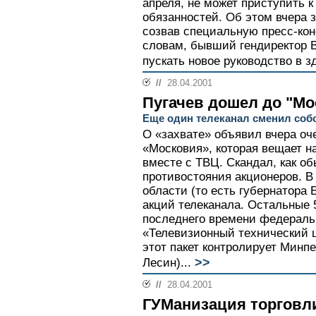
апреля, не может приступить 
обязанностей. Об этом вчера 
созвав специальную пресс-кон
словам, бывший гендиректор 
пускать новое руководство в з
//
28.04.2001
Пугачев дошел до "Мо
Еще один телеканал сменил соб
О «захвате» объявил вчера оче
«Московия», которая вещает на
вместе с ТВЦ. Скандал, как об
противостояния акционеров. В
области (то есть губернатора
акций телеканала. Остальные
последнего времени федерал
«Телевизионный технический ц
этот пакет контролирует Минп
>>
Лесин)...
//
28.04.2001
ГУМанизация торговл