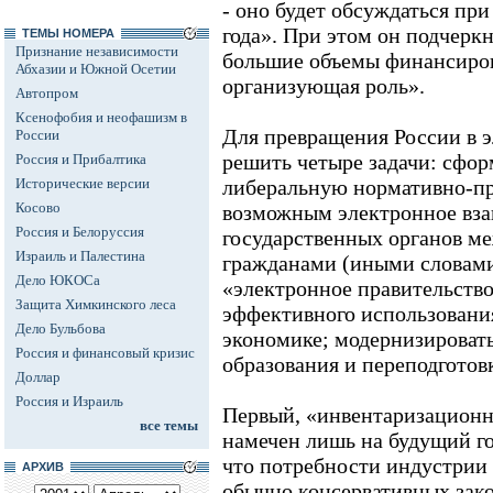
- оно будет обсуждаться пр
года». При этом он подчеркн
ТЕМЫ НОМЕРА
Признание независимости
большие объемы финансиров
Абхазии и Южной Осетии
организующая роль».
Автопром
Ксенофобия и неофашизм в
Для превращения России в 
России
решить четыре задачи: сфо
Россия и Прибалтика
Исторические версии
либеральную нормативно-пр
Косово
возможным электронное вза
Россия и Белоруссия
государственных органов ме
Израиль и Палестина
гражданами (иными словами,
Дело ЮКОСа
«электронное правительство
Защита Химкинского леса
эффективного использовани
Дело Бульбова
экономике; модернизировать
Россия и финансовый кризис
образования и переподготов
Доллар
Россия и Израиль
Первый, «инвентаризационн
все темы
намечен лишь на будущий го
что потребности индустрии
АРХИВ
обычно консервативных зако