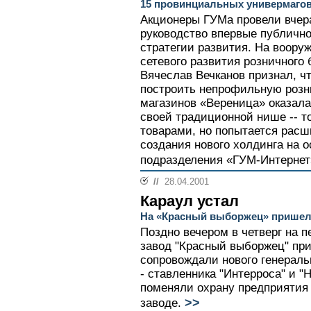
15 провинциальных универмагов
Акционеры ГУМа провели вчера
руководство впервые публичн
стратегии развития. На воору
сетевого развития розничного
Вячеслав Вечканов признал, ч
построить непрофильную розн
магазинов «Вереница» оказала
своей традиционной нише -- 
товарами, но попытается расш
создания нового холдинга на 
подразделения «ГУМ-Интернет
//
28.04.2001
Караул устал
На «Красный выборжец» пришел
Поздно вечером в четверг на 
завод "Красный выборжец" пр
сопровождали нового генераль
- ставленника "Интерроса" и "
поменяли охрану предприятия 
>>
заводе.