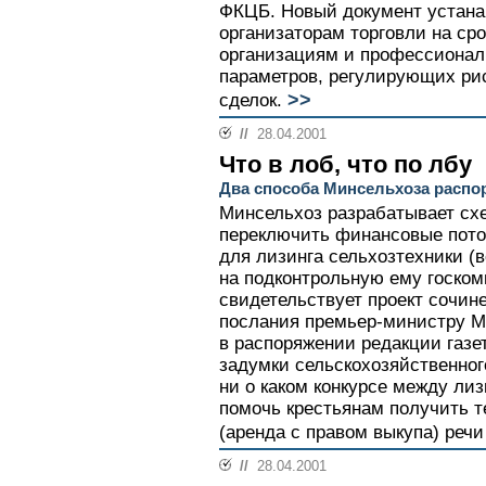
ФКЦБ. Новый документ устана
организаторам торговли на ср
организациям и профессионал
параметров, регулирующих ри
>>
сделок.
//
28.04.2001
Что в лоб, что по лбу
Два способа Минсельхоза распо
Минсельхоз разрабатывает сх
переключить финансовые пото
для лизинга сельхозтехники (вс
на подконтрольную ему госко
свидетельствует проект сочин
послания премьер-министру М
в распоряжении редакции газе
задумки сельскохозяйственног
ни о каком конкурсе между ли
помочь крестьянам получить т
(аренда с правом выкупа) речи 
//
28.04.2001