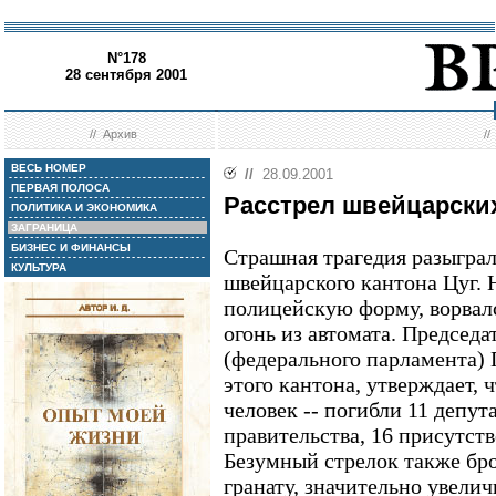
N°178
28 сентября 2001
//
Архив
/
ВЕСЬ НОМЕР
//
28.09.2001
ПЕРВАЯ ПОЛОСА
Расстрел швейцарски
ПОЛИТИКА И ЭКОНОМИКА
ЗАГРАНИЦА
БИЗНЕС И ФИНАНСЫ
Страшная трагедия разыграл
КУЛЬТУРА
швейцарского кантона Цуг. 
полицейскую форму, ворвалс
огонь из автомата. Председа
(федерального парламента) 
этого кантона, утверждает, 
человек -- погибли 11 депут
правительства, 16 присутст
Безумный стрелок также бр
гранату, значительно увели