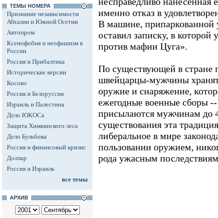
несправедливо нанесенная 
ТЕМЫ НОМЕРА
именно отказ в удовлетворе
Признание независимости
Абхазии и Южной Осетии
В машине, припаркованной 
Автопром
оставил записку, в которой 
Ксенофобия и неофашизм в
против мафии Цуга».
России
Россия и Прибалтика
По существующей в стране 
Исторические версии
швейцарцы-мужчины хранят 
Косово
оружие и снаряжение, котор
Россия и Белоруссия
ежегодные военные сборы --
Израиль и Палестина
присылаются мужчинам до 40
Дело ЮКОСа
существования эта традици
Защита Химкинского леса
либеральное в мире законод
Дело Бульбова
пользовании оружием, никог
Россия и финансовый кризис
рода ужасным последствиям
Доллар
Россия и Израиль
все темы
АРХИВ