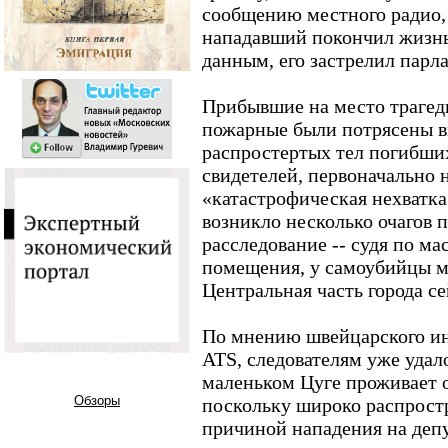
сообщению местного радио, 
нападавший покончил жизнь
данным, его застрелил парл
Прибывшие на место трагед
пожарные были потрясены ви
распростертых тел погибши
свидетелей, первоначально 
«катастрофическая нехватка
возникло несколько очагов 
расследование -- судя по м
помещения, у самоубийцы м
Центральная часть города се
По мнению швейцарского и
ATS, следователям уже удал
маленьком Цуге проживает о
Обзоры
поскольку широко распростр
причиной нападения на депу