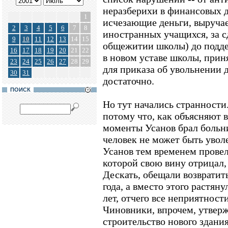
неразберихи в финансовых д
1
исчезающие деньги, выруча
2
3
4
5
6
7
8
иностранных учащихся, за 
9
10
11
12
13
14
15
общежитии школы) до поддел
16
17
18
19
20
21
22
в новом уставе школы, прин
23
24
25
26
27
28
29
для приказа об увольнении 
30
31
достаточно.
ПОИСК
Но тут начались странности.
потому что, как объясняют 
моменты Усанов брал больн
человек не может быть увол
Усанов тем временем прове
которой свою вину отрицал,
Дескать, обещали возвратит
года, а вместо этого растян
лет, отчего все неприятнос
Чиновники, впрочем, утверж
строительство нового здани