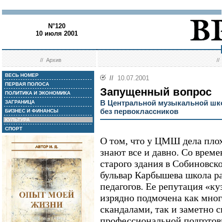
N°120
10 июля 2001
//
Архив
/
ВЕСЬ НОМЕР
//
10.07.2001
ПЕРВАЯ ПОЛОСА
Запущенный вопрос
ПОЛИТИКА И ЭКОНОМИКА
В Центральной музыкальной шко
ЗАГРАНИЦА
без первоклассников
БИЗНЕС И ФИНАНСЫ
КУЛЬТУРА
СПОРТ
О том, что у ЦМШ дела плох
знают все и давно. Со врем
старого здания в Собиновск
бульвар Карбышева школа р
педагогов. Ее репутация «к
изрядно подмочена как мно
скандалами, так и заметно
профессиональной подготовк