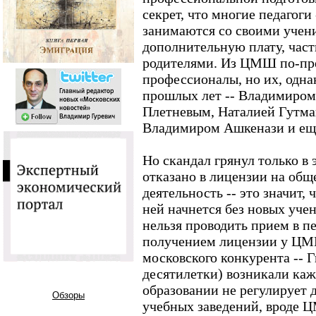
секрет, что многие педагоги 
занимаются со своими учени
дополнительную плату, част
родителями. Из ЦМШ по-пр
профессионалы, но их, однак
прошлых лет -- Владимиро
Плетневым, Наталией Гутма
Владимиром Ашкенази и ещ
Но скандал грянул только в 
отказано в лицензии на об
деятельность -- это значит,
ней начнется без новых уче
нельзя проводить прием в п
получением лицензии у ЦМШ
московского конкурента -- 
десятилетки) возникали каж
образовании не регулирует 
Обзоры
учебных заведений, вроде 