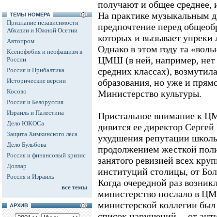
получают и общее среднее, 
На практике музыкальным д
ТЕМЫ НОМЕРА
Признание независимости
предпочтение перед общеоб
Абхазии и Южной Осетии
которых и вызывает упреки
Автопром
Однако в этом году та «воль
Ксенофобия и неофашизм в
ЦМШ (в ней, например, нет 
России
средних классах), возмутил
Россия и Прибалтика
Исторические версии
образования, но уже и прямо
Косово
Министерство культуры.
Россия и Белоруссия
Израиль и Палестина
Пристальное внимание к ЦМ
Дело ЮКОСа
дивится ее директор Сергей 
Защита Химкинского леса
ухудшения репутации школы
Дело Бульбова
продолжением жесткой пол
Россия и финансовый кризис
занятого ревизией всех кр
Доллар
институций столицы, от Бол
Россия и Израиль
Когда очередной раз возник
все темы
министерство послало в ЦМ
министерской коллегии был
АРХИВ
список нарушений -- от ант