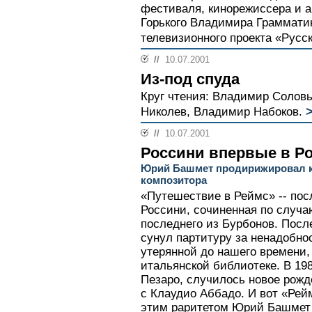
фестиваля, кинорежиссера и а
Горького Владимира Грамматик
телевизионного проекта «Русс
//
10.07.2001
Из-под спуда
Круг чтения: Владимир Соловь
>
Николев, Владимир Набоков.
//
10.07.2001
Россини впервые в Р
Юрий Башмет продирижировал к
композитора
«Путешествие в Реймс» -- пос
Россини, сочиненная по случа
последнего из Бурбонов. Посл
сунул партитуру за ненадобно
утерянной до нашего времени,
итальянской библиотеке. В 198
Пезаро, случилось новое рожд
с Клаудио Аббадо. И вот «Рей
этим раритетом Юрий Башмет 