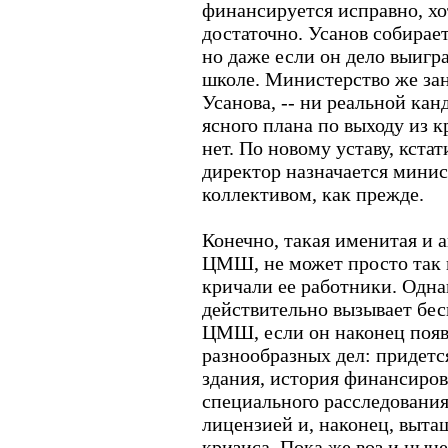
финансируется исправно, хо
достаточно. Усанов собирае
но даже если он дело выигра
школе. Министерство же зан
Усанова, -- ни реальной кан
ясного плана по выходу из к
нет. По новому уставу, кста
директор назначается минис
коллективом, как прежде.
Конечно, такая именитая и а
ЦМШ, не может просто так и
кричали ее работники. Одна
действительно вызывает бес
ЦМШ, если он наконец появи
разнообразных дел: придетс
здания, история финансиров
специального расследования
лицензией и, наконец, выта
кризиса. Пока же воз и нын