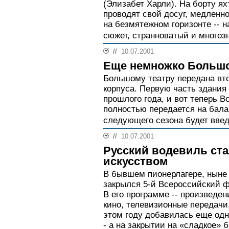
(Элизабет Харли). На борту ях
проводят свой досуг, медленно
на безмятежном горизонте -- 
сюжет, странноватый и многоз
//
10.07.2001
Еще немножко Больш
Большому театру передана вто
корпуса. Первую часть здания
прошлого года, и вот теперь 
полностью передается на бала
следующего сезона будет введ
//
10.07.2001
Русский водевиль ст
искусством
В бывшем пионерлагере, ныне 
закрылся 5-й Всероссийский ф
В его программе -- произведен
кино, телевизионные передачи
этом году добавилась еще одн
- а на закрытии на «сладкое»