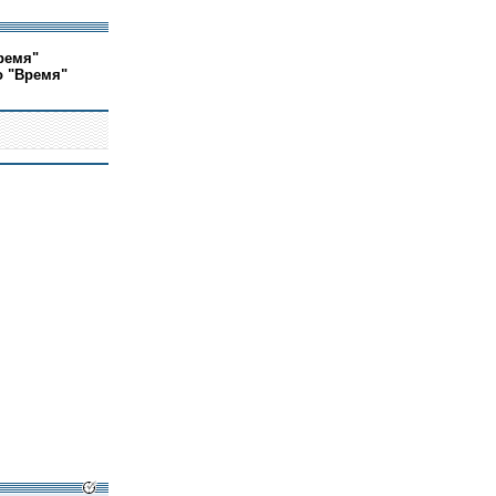
ремя"
о "Время"