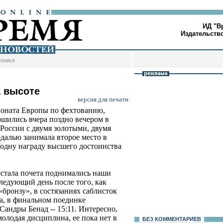
ИД "В
Издательств
/
поиск
а высоте
версия для печати
оната Европы по фехтованию,
ршились вчера поздно вечером в
России с двумя золотыми, двумя
далью занимала второе место в
 одну награду высшего достоинства
естала почета поднимались наши
следующий день после того, как
бронзу», в состязаниях саблисток
а, в финальном поединке
андры Бенад -- 15:11. Интересно,
молодая дисциплина, ее пока нет в
БЕЗ КОМMЕНТАРИЕВ