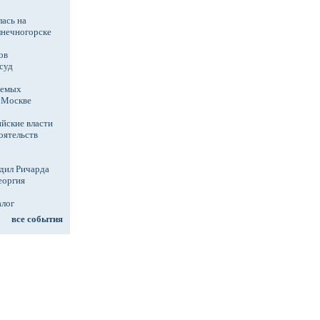
ась на
лнечногорске
ов
суд
аемых
в Москве
йские власти
оятельств
дил Ричарда
еоргия
алог
все события