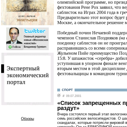
олимпийской программе, но прези
фехтования Рене Рох заявил, что в
саблисток на Играх 2004 года в гр
Предварительно этот вопрос будет
Москве, а окончательное решение м
Победный почин Нечаевой поддер
чемпион Станислав Поздняков
(на 
поединку саблистов он не проиграл
расправившись со всеми соперник
Жульеном Пийе преимущество Позд
15:8. У шпажисток «серебра» доби
уступившая в упорном финале венг
вторым местом в этой дисциплине
фехтовальщицы в командном турни
СПОРТ
//
09.07.2001
«Список запрещенных п
раздут»
Вчера состоялся первый этап велогонки
семь российских велосипедистов. О ша
Обзоры
скандалах, которые потрясли мировой 
новостей» Ольге ЕРМОЛИНОЙ рассказа