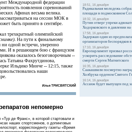
дент Международной федерации
18:51, 16 декабря
ероятность появления соревнований
Радикальная молодежь собрал
еческих Афинах весьма велика.
площади в подмосковном Со
 рассматриваться на сессии МОК в
18:32, 16 декабря
Путин отверг упреки адвокат
ожет быть принято в сентябре.
Ходорковского в давлении на 
17:58, 16 декабря
жал трехкратный олимпийский
Задержан один из предполаг
снимке)
. На пути к финальному
организаторов беспорядков 
 ни одной встречи, уверенно
17:10, 16 декабря
ами. И в решающем бою с французом
Европарламент призвал росси
някова оказалось безоговорочным --
ускорить расследование обст
лась Татьяна Фахрутдинова,
смерти Сергея Магнитского
ерке Ильдико Минче -- 12:15, также
16:35, 16 декабря
Саакашвили посмертно награ
 довольствовались наши
Холбрука орденом Святого Г
ре.
16:14, 16 декабря
Ассанж будет выпущен под з
Илья ТРИСВЯТСКИЙ
репаратов непомерно
 «Тур де Франс», в которой стартовали и
нсах наших спортсменов, о допинговых
велоспорт, корреспонденту газеты «Время
л президент федерации велосипедного