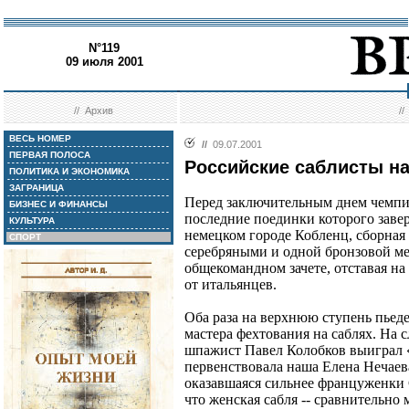
N°119
09 июля 2001
//
Архив
/
ВЕСЬ НОМЕР
//
09.07.2001
ПЕРВАЯ ПОЛОСА
Российские саблисты н
ПОЛИТИКА И ЭКОНОМИКА
ЗАГРАНИЦА
Перед заключительным днем чемпи
БИЗНЕС И ФИНАНСЫ
последние поединки которого заве
КУЛЬТУРА
немецком городе Кобленц, сборная 
СПОРТ
серебряными и одной бронзовой ме
общекомандном зачете, отставая на
от итальянцев.
Оба раза на верхнюю ступень пьед
мастера фехтования на саблях. На 
шпажист Павел Колобков выиграл «
первенствовала наша Елена Нечаев
оказавшаяся сильнее француженки С
что женская сабля -- сравнительно 