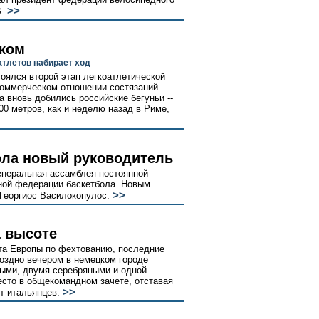
>>
.
тком
атлетов набирает ход
оялся второй этап легкоатлетической
коммерческом отношении состязаний
 вновь добились российские бегуньи --
00 метров, как и неделю назад в Риме,
ола новый руководитель
енеральная ассамблея постоянной
ной федерации баскетбола. Новым
>>
Георгиос Василокопулос.
а высоте
а Европы по фехтованию, последние
поздно вечером в немецком городе
тыми, двумя серебряными и одной
сто в общекомандном зачете, отставая
>>
т итальянцев.