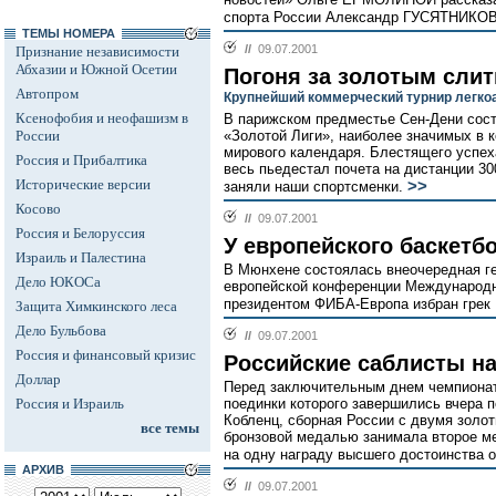
спорта России Александр ГУСЯТНИКОВ
ТЕМЫ НОМЕРА
//
09.07.2001
Признание независимости
Абхазии и Южной Осетии
Погоня за золотым сли
Автопром
Крупнейший коммерческий турнир легко
Ксенофобия и неофашизм в
В парижском предместье Сен-Дени сост
России
«Золотой Лиги», наиболее значимых в 
мирового календаря. Блестящего успеха
Россия и Прибалтика
весь пьедестал почета на дистанции 30
Исторические версии
>>
заняли наши спортсменки.
Косово
//
09.07.2001
Россия и Белоруссия
У европейского баскетб
Израиль и Палестина
В Мюнхене состоялась внеочередная г
Дело ЮКОСа
европейской конференции Международ
президентом ФИБА-Европа избран грек 
Защита Химкинского леса
Дело Бульбова
//
09.07.2001
Россия и финансовый кризис
Российские саблисты н
Доллар
Перед заключительным днем чемпионат
Россия и Израиль
поединки которого завершились вчера 
Кобленц, сборная России с двумя золо
все темы
бронзовой медалью занимала второе ме
на одну награду высшего достоинства о
АРХИВ
//
09.07.2001