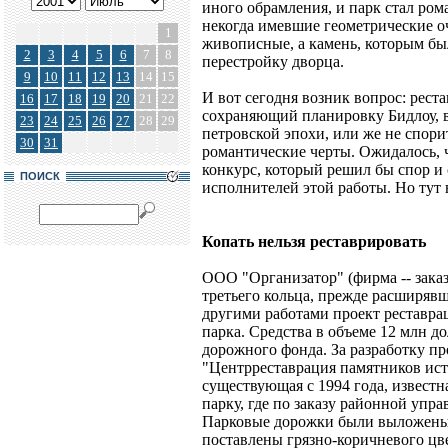
иного обрамления, и парк стал ро
некогда имевшие геометрические о
1
живописные, а камень, которым б
2
3
4
5
6
7
8
перестройку дворца.
9
10
11
12
13
14
15
И вот сегодня возник вопрос: рест
16
17
18
19
20
21
22
сохраняющий планировку Бидлоу, в 
23
24
25
26
27
28
29
петровской эпохи, или же не спори
30
31
романтические черты. Ожидалось, 
конкурс, который решил бы спор и
ПОИСК
исполнителей этой работы. Но тут
Копать нельзя реставрировать
ООО "Организатор" (фирма -- заказ
третьего кольца, прежде расширяв
другими работами проект реставра
парка. Средства в объеме 12 млн д
дорожного фонда. За разработку п
"Центрреставрация памятников ист
существующая с 1994 года, извест
парку, где по заказу районной упра
Парковые дорожки были выложены 
поставлены грязно-коричневого цв