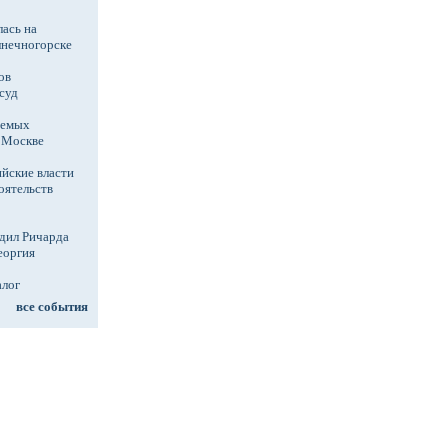
ась на
лнечногорске
ов
суд
аемых
в Москве
йские власти
оятельств
дил Ричарда
еоргия
алог
все события