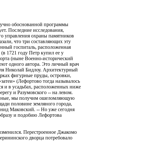
аучно обоснованной программы
ует. Последние исследования,
го управления охраны памятников
зали, что три составляющих эту
оенный госпиталь, расположенная
(в 1721 году Петр купил ее у
форта (ныне Военно-исторический
меют одного автора. Это личный врач
аля Николай Бидлоу. Архитектурный
арках фигурные пруды, островки,
«затеи» (Лефортово тогда называлось
ся и в усадьбах, расположенных ниже
ерегу и Разумовского -- на левом.
анные, мы получим ошеломляющую
щади половине земляного города,
онид Маковский. -- Но уже сегодня
образу и подобию Лефортова
 изменился. Перестроенное Джакомо
терининского дворца потребовало