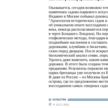
Оказывается, сегодня возможно то
памятники садово-паркового искусс
Недавно в Москве побывал руково
"Археология исторических садов и 
об уникальном опыте воссоздания 
века, некогда располагавшегося пе
в черте Большого Лондона). На пе
геофизические методы, благодаря к
позднейшие наслоения и составить
дорожками, клумбами и баскетами,
газон перед дворцом. После вскры
биохимический анализ семян, опред
Удалось даже выяснить, каким ка
дорожки. В итоге была создана точ
преданиям. Результаты поразили ев
парки британцы уже получили из 
И даже из России -- из Москвы Бр
острова, где по предложению местн
воссозданием самых северных садо
КУЛЬТУРА
//
02.07.2001