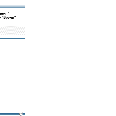
ремя"
о "Время"