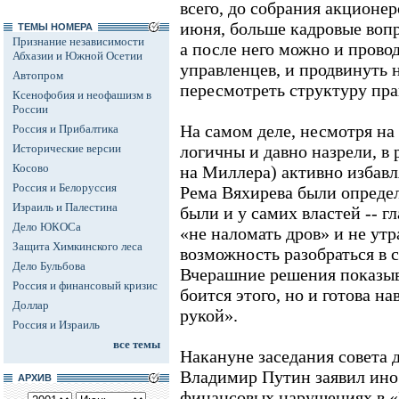
всего, до собрания акционер
июня, больше кадровые вопр
ТЕМЫ НОМЕРА
Признание независимости
а после него можно и прово
Абхазии и Южной Осетии
управленцев, и продвинуть н
Автопром
пересмотреть структуру пра
Ксенофобия и неофашизм в
России
На самом деле, несмотря на
Россия и Прибалтика
Исторические версии
логичны и давно назрели, в 
Косово
на Миллера) активно избавл
Россия и Белоруссия
Рема Вяхирева были опреде
Израиль и Палестина
были и у самих властей -- г
Дело ЮКОСа
«не наломать дров» и не ут
Защита Химкинского леса
возможность разобраться в 
Дело Бульбова
Вчерашние решения показыва
Россия и финансовый кризис
боится этого, но и готова н
Доллар
рукой».
Россия и Израиль
все темы
Накануне заседания совета 
Владимир Путин заявил ино
АРХИВ
финансовых нарушениях в «