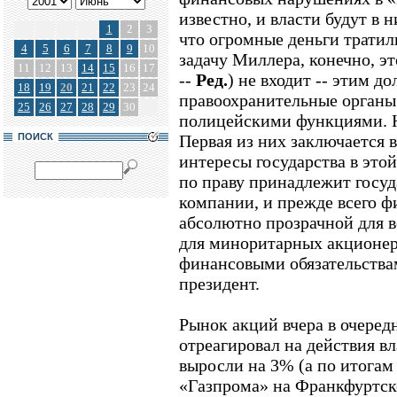
известно, и власти будут в 
1
2
3
что огромные деньги тратил
4
5
6
7
8
9
10
задачу Миллера, конечно, э
11
12
13
14
15
16
17
--
Ред.
) не входит -- этим д
18
19
20
21
22
23
24
правоохранительные органы
25
26
27
28
29
30
полицейскими функциями. Н
ПОИСК
Первая из них заключается 
интересы государства в этой
по праву принадлежит госуда
компании, и прежде всего ф
абсолютно прозрачной для в
для миноритарных акционер
финансовыми обязательствам
президент.
Рынок акций вчера в очеред
отреагировал на действия в
выросли на 3% (а по итогам 
«Газпрома» на Франкфуртско