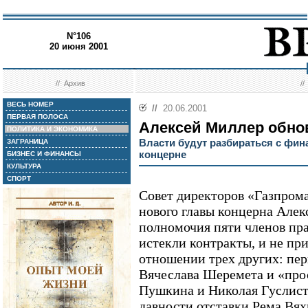
N°106
20 июня 2001
//
Архив
/
ВЕСЬ НОМЕР
//
20.06.2001
ПЕРВАЯ ПОЛОСА
Алексей Миллер обно
ПОЛИТИКА И ЭКОНОМИКА
Власти будут разбираться с фи
ЗАГРАНИЦА
концерне
БИЗНЕС И ФИНАНСЫ
КУЛЬТУРА
СПОРТ
Совет директоров «Газпром
нового главы концерна Але
полномочия пяти членов пра
истекли контракты, и не пр
отношении трех других: пер
Вячеслава Шеремета и «прос
Пушкина и Николая Гуслист
давности отставки Рема Вях