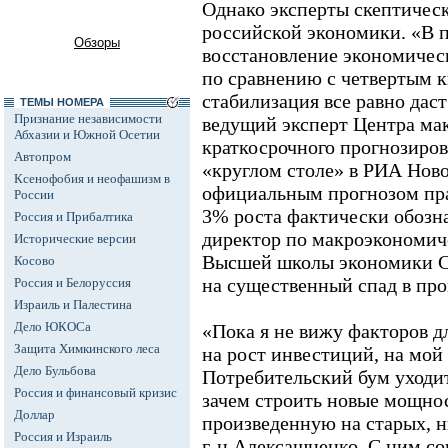
Однако эксперты скептичес
российской экономики. «В 
Обзоры
восстановление экономическ
по сравнению с четвертым к
стабилизация все равно даст
ТЕМЫ НОМЕРА
Признание независимости
ведущий эксперт Центра ма
Абхазии и Южной Осетии
краткосрочного прогнозиро
Автопром
«круглом столе» в РИА Ново
Ксенофобия и неофашизм в
официальным прогнозом прав
России
3% роста фактически обозна
Россия и Прибалтика
директор по макроэкономи
Исторические версии
Высшей школы экономики С
Косово
на существенный спад в про
Россия и Белоруссия
Израиль и Палестина
Дело ЮКОСа
«Пока я не вижу факторов д
Защита Химкинского леса
на рост инвестиций, на мой 
Дело Бульбова
Потребительский бум уходит
Россия и финансовый кризис
зачем строить новые мощно
Доллар
произведенную на старых, ни
Россия и Израиль
г-н Алексашненко. С ним со