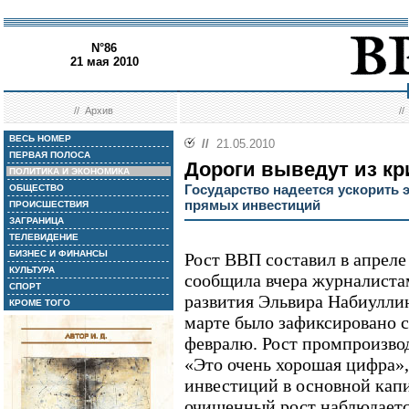
N°86
21 мая 2010
//
Архив
/
ВЕСЬ НОМЕР
//
21.05.2010
ПЕРВАЯ ПОЛОСА
Дороги выведут из кр
ПОЛИТИКА И ЭКОНОМИКА
Государство надеется ускорить
ОБЩЕСТВО
прямых инвестиций
ПРОИСШЕСТВИЯ
ЗАГРАНИЦА
ТЕЛЕВИДЕНИЕ
БИЗНЕС И ФИНАНСЫ
Рост ВВП составил в апреле
КУЛЬТУРА
сообщила вчера журналиста
СПОРТ
развития Эльвира Набиуллин
КРОМЕ ТОГО
марте было зафиксировано 
февралю. Рост промпроизвод
«Это очень хорошая цифра», 
инвестиций в основной капи
очищенный рост наблюдаетс