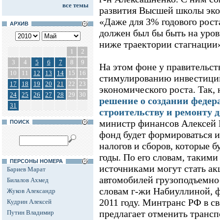
все темы
развития Высшей школы эк
«Даже для 3% годового рост
АРХИВ
должен был бы быть на уров
ниже траектории стагнации»,
1
2
3
4
5
6
7
8
9
На этом фоне у правительст
10
11
12
13
14
15
16
стимулированию инвестиций
17
18
19
20
21
22
23
экономического роста. Так,
24
25
26
27
28
29
30
решение о создании федер
31
строительству и ремонту д
министр финансов Алексей К
ПОИСК
фонд будет формироваться 
налогов и сборов, которые 
годы. По его словам, таким
ПЕРСОНЫ НОМЕРА
источниками могут стать акц
Бариев Марат
автомобилей грузоподъемно
Билалов Ахмед
словам г-жи Набиуллиной, ф
Жуков Александр
2011 году. Минтранс РФ в с
Кудрин Алексей
предлагает отменить трансп
Путин Владимир