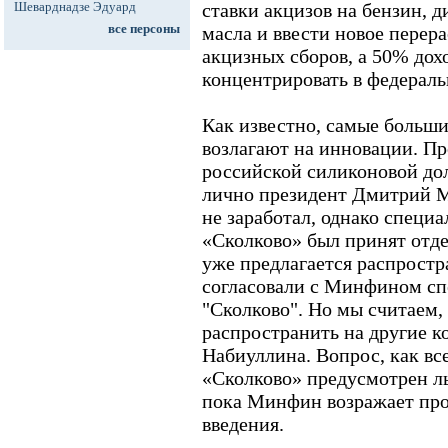
Шеварднадзе Эдуард
ставки акцизов на бензин, 
все персоны
масла и ввести новое перер
акцизных сборов, а 50% дох
концентрировать в федераль
Как известно, самые больш
возлагают на инновации. Пр
российской силиконовой до
лично президент Дмитрий М
не заработал, однако специ
«Сколково» был принят отд
уже предлагается распростр
согласовали с Минфином с
"Сколково". Но мы считаем,
распространить на другие ко
Набиуллина. Вопрос, как все
«Сколково» предусмотрен л
пока Минфин возражает про
введения.