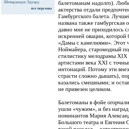
Шеварднадзе Эдуард
балетоманам надолго). Люб
все персоны
актерства отдали предпочте
Гамбургского балета. Лучше
названа также гамбургская 
давно мне не приходилось 
искренней овации, которой 
«Дамы с камелиями». Этот 
Ноймайера, старомодный по
стилистику мелодрамы XIX 
артистами века XXI с точн
интонаций. Потому эти внез
страсти сложно дышать), по
казались смешными; и остав
не привезен целиком.
Балетоманы в фойе огорчалис
ушли «чужим», и без наград
номинантов Мария Александ
Большого театра и Евгения 
такой расклад -- естественн