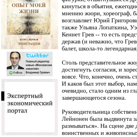
кинуться в объятия, ежегод
мнению жюри, хореограф, б
возглавляет Юрий Григорови
также Ульяна Лопаткина, Уэ
Кеннет Грев -- то есть пред
держав (и неважно, что Грев
балет, школа-то легендарная,
Столь представительное жю
достигнуть согласия, и хоре
вовсе. Что, конечно, очень с
И каков был этот выбор, нам
очевидно, стало одним из г
завершающегося сезона.
Руководительница собствен
Лейнонен была выдвинута з
размываться». На сцене две
воинственных и живописных