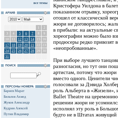
все темы
Кристофера Уилдона в балете
показанном отрывку, хореог
АРХИВ
отошел от классической вер
жюри не договорилось; жаль
1
2
в прибыли: на актуальные с
3
4
5
6
7
8
9
хореографии можно было взг
10
11
12
13
14
15
16
продюсеры редко привозят 
17
18
19
20
21
22
23
«неопробованные».
24
25
26
27
28
29
30
31
При выборе лучшего танцов
разногласия, но тут они пош
ПОИСК
артистам, потому что жюри 
вместо одного. Ценители чи
голосовали за Дэвида Холбе
ПЕРСОНЫ НОМЕРА
роль Альберта в «Жизели», 
Бариев Марат
Ballet Theatre на церемонию
Билалов Ахмед
решении жюри не усомнился
Жуков Александр
исполнял эту роль в Большо
Кудрин Алексей
будто не в Штатах живущий 
Путин Владимир