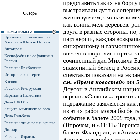
представить таких на борту 
выстраивали дуэт о соперни
Обзоры
жизни вдвоем, скользили ме
как воины меж деревьев, рон
друга в разные стороны, но,
ТЕМЫ НОМЕРА
Признание независимости
партнерши, каждая возвращ
Абхазии и Южной Осетии
синхронному и гармоничном
Автопром
внесен в шорт-лист приза з
Ксенофобия и неофашизм в
сочиненный для Михаила Ба
России
знаменитый беглец в Россию
Россия и Прибалтика
спектакля показали на экран
Исторические версии
см. «Время новостей» от 5 
Косово
Доусон в Английском нацио
Россия и Белоруссия
Израиль и Палестина
версию «Фавна» -- трогатель
Дело ЮКОСа
подражание заявляется как
Защита Химкинского леса
из этих работ могла бы быт
Дело Бульбова
событие в балете 2009 года,
Россия и финансовый кризис
(Впрочем, и «11:11» Теренс
Доллар
балете Фландрии, и «Анима
Россия и Израиль
Каннском танцфестивале, и