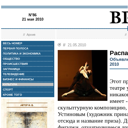
N°86
21 мая 2010
//
Архив
/
ВЕСЬ НОМЕР
//
21.05.2010
ПЕРВАЯ ПОЛОСА
Распа
ПОЛИТИКА И ЭКОНОМИКА
Объявле
ОБЩЕСТВО
2010
ПРОИСШЕСТВИЯ
ЗАГРАНИЦА
ТЕЛЕВИДЕНИЕ
БИЗНЕС И ФИНАНСЫ
Этот п
КУЛЬТУРА
театре 
СПОРТ
никако
КРОМЕ ТОГО
имеет -
скульптурную композицию,
Устиновым (художник прина
отсюда и название приза). 
фигурки, отшатнувшиеся дру