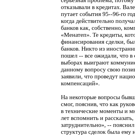
серьезная проблема, потому
отказывали в кредитах. Вал
путает события 95--96-го год
когда действительно получа
банков как, собственно, ко
«Менатеп». Те кредиты, кот
финансирования сделки, бы
банков. Никто из иностранн
пошел -- все ожидали, что в 
выборах выиграют коммунис
данному вопросу свою пози
заявили, что проведут наци
компенсаций».
На некоторые вопросы бывш
смог, пояснив, что как руко
в технические моменты и мн
лет вспомнить и рассказать,
затруднительно», -- пояснил 
структура сделок была ему н