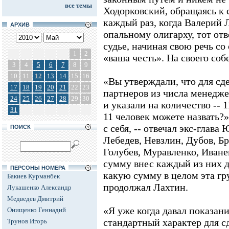
все темы
Ходорковский, обращаясь к с
каждый раз, когда Валерий 
АРХИВ
опальному олигарху, тот от
судье, начиная свою речь с
1
2
«ваша честь». На своего соб
3
4
5
6
7
8
9
10
11
12
13
14
15
16
«Вы утверждали, что для сд
17
18
19
20
21
22
23
партнеров из числа менедж
24
25
26
27
28
29
30
и указали на количество -- 
31
11 человек можете назвать?»
с себя, -- отвечал экс-глав
ПОИСК
Лебедев, Невзлин, Дубов, Бр
Голубев, Муравленко, Иване
сумму внес каждый из них д
ПЕРСОНЫ НОМЕРА
какую сумму в целом эта гр
Бакиев Курманбек
продолжал Лахтин.
Лукашенко Александр
Медведев Дмитрий
«Я уже когда давал показани
Онищенко Геннадий
стандартный характер для с
Трунов Игорь