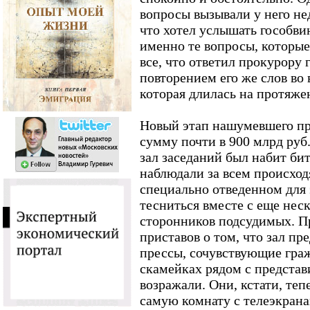
вопросы вызывали у него не
что хотел услышать гособви
именно те вопросы, которые 
все, что ответил прокурору 
повторением его же слов во 
которая длилась на протяжен
Новый этап нашумевшего пр
сумму почти в 900 млрд руб
зал заседаний был набит би
наблюдали за всем происхо
специально отведенном для 
тесниться вместе с еще нес
сторонников подсудимых. П
приставов о том, что зал п
прессы, сочувствующие граж
скамейках рядом с предста
возражали. Они, кстати, теп
самую комнату с телеэкрана