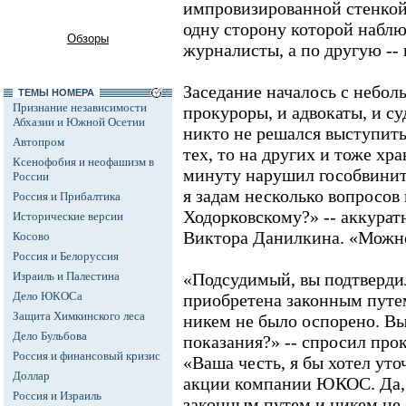
импровизированной стенкой
одну сторону которой наблю
Обзоры
журналисты, а по другую --
Заседание началось с неболь
ТЕМЫ НОМЕРА
Признание независимости
прокуроры, и адвокаты, и суд
Абхазии и Южной Осетии
никто не решался выступить
Автопром
тех, то на других и тоже хр
Ксенофобия и неофашизм в
минуту нарушил гособвини
России
я задам несколько вопросов
Россия и Прибалтика
Ходорковскому?» -- аккурат
Исторические версии
Виктора Данилкина. «Можно»
Косово
Россия и Белоруссия
Израиль и Палестина
«Подсудимый, вы подтверд
Дело ЮКОСа
приобретена законным путе
Защита Химкинского леса
никем не было оспорено. Вы
Дело Бульбова
показания?» -- спросил про
Россия и финансовый кризис
«Ваша честь, я бы хотел ут
Доллар
акции компании ЮКОС. Да,
Россия и Израиль
законным путем и никем не 