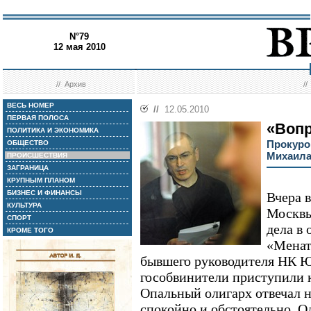
N°79
12 мая 2010
//
Архив
/
ВЕСЬ НОМЕР
//
12.05.2010
ПЕРВАЯ ПОЛОСА
«Вопр
ПОЛИТИКА И ЭКОНОМИКА
Прокуро
ОБЩЕСТВО
Михаила
ПРОИСШЕСТВИЯ
ЗАГРАНИЦА
КРУПНЫМ ПЛАНОМ
БИЗНЕС И ФИНАНСЫ
Вчера 
КУЛЬТУРА
Москвы
СПОРТ
дела в
КРОМЕ ТОГО
«Менат
бывшего руководителя НК 
гособвинители приступили к
Опальный олигарх отвечал 
спокойно и обстоятельно. О