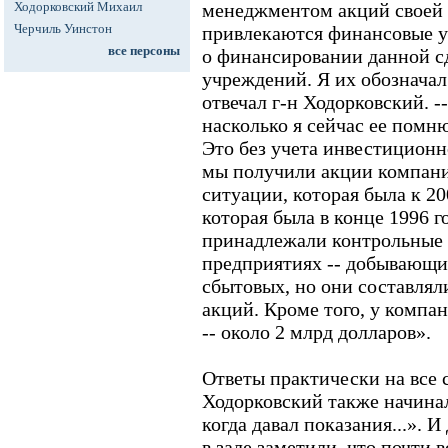
Ходорковский Михаил
менеджментом акций своей 
Черчиль Уинстон
привлекаются финансовые у
все персоны
о финансировании данной с
учреждений. Я их обозначал 
отвечал г-н Ходорковский. -
насколько я сейчас ее помню
Это без учета инвестиционн
мы получили акции компани
ситуации, которая была к 200
которая была в конце 1996 г
принадлежали контрольные 
предприятиях -- добывающи
сбытовых, но они составлял
акций. Кроме того, у компа
-- около 2 млрд долларов».
Ответы практически на все
Ходорковский также начинал 
когда давал показания...». 
в зале заметили, что почти в