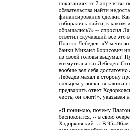
показаниях от 7 апреля вы п
обязательства найти недост
финансирования сделки. Как
собирались найти, к каким
обращались?» -- спросил Ла
ответил скучавший все это
Платон Лебедев. «У меня в
банки Михаил Борисович нич
из своей головы выдумал! Пу
возмутился г-н Лебедев. Сто
вообще вел себя достаточно 
Лебедев махал в сторону пр
пальцем у виска, вскакивал 
предварить ответ Ходорковс
честь, он лжет!», указывая н
«Я понимаю, почему Платон
беспокоится, -- в свою очер
Ходорковский. -- В 95--96-м