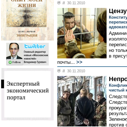
//
30.11.2010
Цензу
Констит
перепис
адвокат
Админи
изолято
перепис
но толь
в прису
>>
почты...
//
30.11.2010
Непро
Конфлик
чистый 
Следств
Следств
прокура
результ
Зеленок
против 