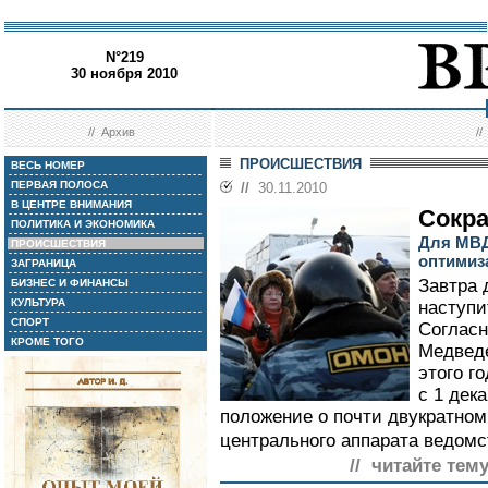
N°219
30 ноября 2010
//
Архив
/
ПРОИСШЕСТВИЯ
ВЕСЬ НОМЕР
ПЕРВАЯ ПОЛОСА
//
30.11.2010
В ЦЕНТРЕ ВНИМАНИЯ
Сокр
ПОЛИТИКА И ЭКОНОМИКА
Для МВД
ПРОИСШЕСТВИЯ
оптимиз
ЗАГРАНИЦА
Завтра 
БИЗНЕС И ФИНАНСЫ
КУЛЬТУРА
наступи
СПОРТ
Согласн
КРОМЕ ТОГО
Медведе
этого г
с 1 дек
положение о почти двукратно
центрального аппарата ведомс
// читайте тему