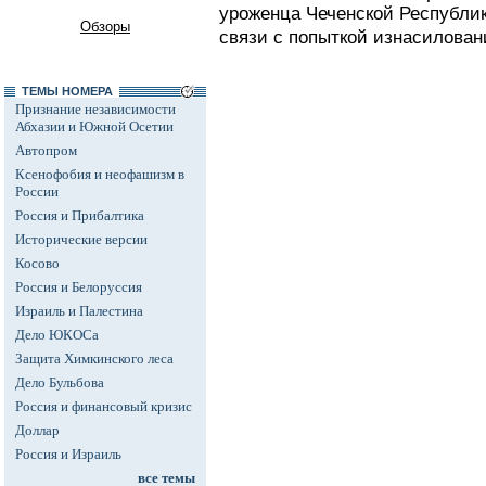
уроженца Чеченской Республик
Обзоры
связи с попыткой изнасилован
ТЕМЫ НОМЕРА
Признание независимости
Абхазии и Южной Осетии
Автопром
Ксенофобия и неофашизм в
России
Россия и Прибалтика
Исторические версии
Косово
Россия и Белоруссия
Израиль и Палестина
Дело ЮКОСа
Защита Химкинского леса
Дело Бульбова
Россия и финансовый кризис
Доллар
Россия и Израиль
все темы