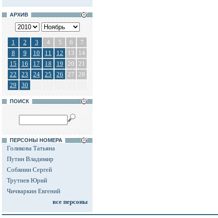
АРХИВ
1
2
3
4
5
6
7
8
9
10
11
12
13
14
15
16
17
18
19
20
21
22
23
24
25
26
27
28
29
30
ПОИСК
ПЕРСОНЫ НОМЕРА
Голикова Татьяна
Путин Владимир
Собянин Сергей
Трутнев Юрий
Чичваркин Евгений
все персоны