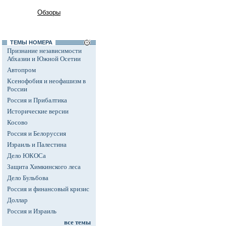
Обзоры
ТЕМЫ НОМЕРА
Признание независимости
Абхазии и Южной Осетии
Автопром
Ксенофобия и неофашизм в
России
Россия и Прибалтика
Исторические версии
Косово
Россия и Белоруссия
Израиль и Палестина
Дело ЮКОСа
Защита Химкинского леса
Дело Бульбова
Россия и финансовый кризис
Доллар
Россия и Израиль
все темы