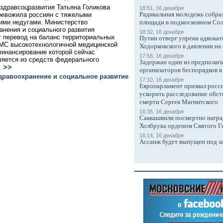
здравсоцразвития Татьяна Голикова
18:51, 16 декабря
Радикальная молодежь собрал
ревожила россиян с тяжелыми
ими недугами. Министерство
площади в подмосковном Со
анения и социального развития
18:32, 16 декабря
 перевод на баланс территориальных
Путин отверг упреки адвокат
МС высокотехнологичной медицинской
Ходорковского в давлении на 
инансирование которой сейчас
17:58, 16 декабря
яется из средств федерального
Задержан один из предполаг
>>
.
организаторов беспорядков 
дравоохранение и социальное развитие
17:10, 16 декабря
Европарламент призвал росси
ускорить расследование обст
смерти Сергея Магнитского
16:35, 16 декабря
Саакашвили посмертно награ
Холбрука орденом Святого Г
16:14, 16 декабря
Ассанж будет выпущен под з