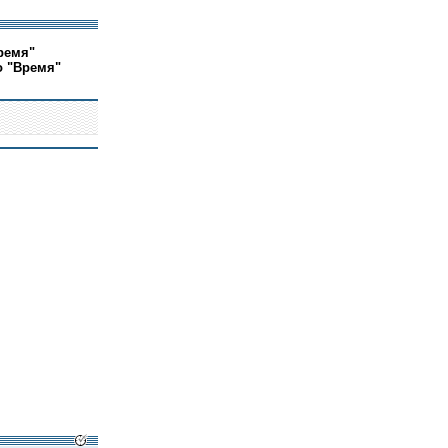
ремя"
о "Время"