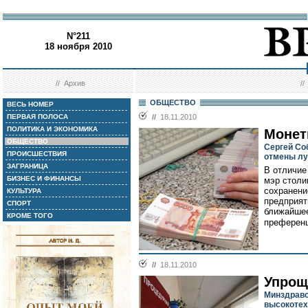
N°211
18 ноября 2010
//
Архив
/
ОБЩЕСТВО
ВЕСЬ НОМЕР
ПЕРВАЯ ПОЛОСА
//
18.11.2010
ПОЛИТИКА И ЭКОНОМИКА
Монет
ОБЩЕСТВО
Сергей Со
ПРОИСШЕСТВИЯ
отмены лу
ЗАГРАНИЦА
В отличие
БИЗНЕС И ФИНАНСЫ
мэр столи
сохранени
КУЛЬТУРА
предприят
СПОРТ
ближайшее
КРОМЕ ТОГО
преференц
//
18.11.2010
Упрощ
Минздравс
высокоте