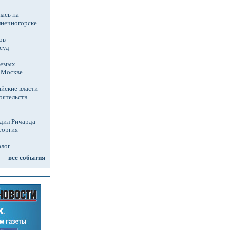
ась на
лнечногорске
ов
суд
аемых
в Москве
йские власти
оятельств
дил Ричарда
еоргия
алог
все события