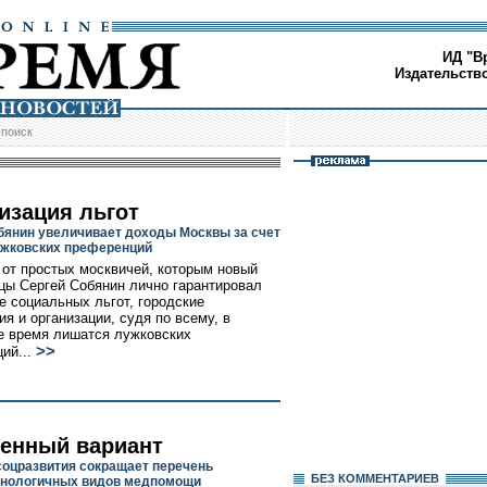
ИД "В
Издательств
/
поиск
изация льгот
бянин увеличивает доходы Москвы за счет
жковских преференций
 от простых москвичей, которым новый
цы Сергей Собянин лично гарантировал
е социальных льгот, городские
ия и организации, судя по всему, в
 время лишатся лужковских
>>
ий...
енный вариант
оцразвития сокращает перечень
БЕЗ КОМMЕНТАРИЕВ
хнологичных видов медпомощи