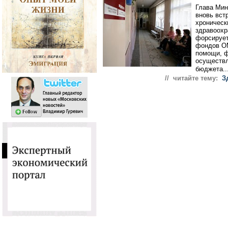
Глава Мин
вновь вст
хроническ
здравоохр
форсирует
фондов О
помощи, ф
осуществл
бюджета..
// читайте тему:
З