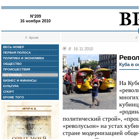
N°209
16 ноября 2010
//
Архив
/
ВЕСЬ НОМЕР
//
16.11.2010
ПЕРВАЯ ПОЛОСА
Рево
ПОЛИТИКА И ЭКОНОМИКА
Куба в 
ОБЩЕСТВО
ПРОИСШЕСТВИЯ
ЗАГРАНИЦА
БИЗНЕС И ФИНАНСЫ
На Кубе
КУЛЬТУРА
«револ
СПОРТ
многих
КРОМЕ ТОГО
кубинц
«родин
политический строй», «проц
«револусьон» на устах кубин
стране модернизацией общес