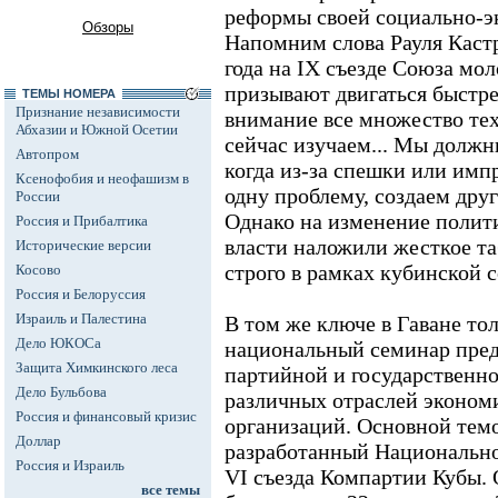
реформы своей социально-э
Обзоры
Напомним слова Рауля Кастр
года на IX съезде Союза мо
призывают двигаться быстр
ТЕМЫ НОМЕРА
Признание независимости
внимание все множество тех
Абхазии и Южной Осетии
сейчас изучаем... Мы должн
Автопром
когда из-за спешки или имп
Ксенофобия и неофашизм в
одну проблему, создаем дру
России
Однако на изменение полит
Россия и Прибалтика
власти наложили жесткое т
Исторические версии
строго в рамках кубинской 
Косово
Россия и Белоруссия
Израиль и Палестина
В том же ключе в Гаване тол
Дело ЮКОСа
национальный семинар пред
Защита Химкинского леса
партийной и государственно
Дело Бульбова
различных отраслей эконом
Россия и финансовый кризис
организаций. Основной темо
Доллар
разработанный Национально
Россия и Израиль
VI съезда Компартии Кубы. 
все темы