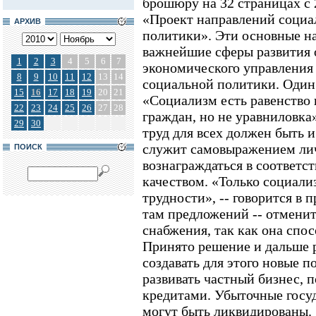
брошюру на 32 страницах с 
«Проект направлений социа
АРХИВ
политики». Эти основные н
важнейшие сферы развития о
1
2
3
4
5
6
7
экономического управления 
8
9
10
11
12
13
14
социальной политики. Один 
15
16
17
18
19
20
21
«Социализм есть равенство 
22
23
24
25
26
27
28
граждан, но не уравниловка»
29
30
труд для всех должен быть и
служит самовыражением ли
ПОИСК
вознаграждаться в соответст
качеством. «Только социали
трудности», -- говорится в 
там предложений -- отмени
снабжения, так как она спо
Принято решение и дальше р
создавать для этого новые п
развивать частный бизнес, 
кредитами. Убыточные госу
могут быть ликвидированы.