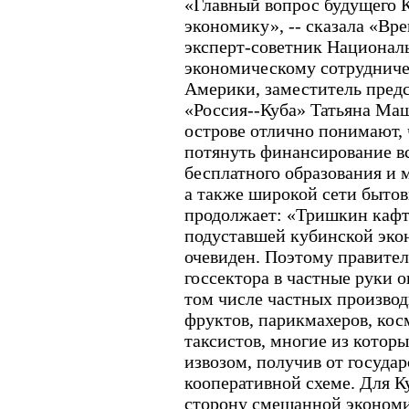
«Главный вопрос будущего Ку
экономику», -- сказала «Вр
эксперт-советник Националь
экономическому сотрудниче
Америки, заместитель предс
«Россия--Куба» Татьяна Маш
острове отлично понимают, 
потянуть финансирование вс
бесплатного образования и 
а также широкой сети бытов
продолжает: «Тришкин кафт
подуставшей кубинской эко
очевиден. Поэтому правител
госсектора в частные руки о
том числе частных производ
фруктов, парикмахеров, кос
таксистов, многие из котор
извозом, получив от госуда
кооперативной схеме. Для К
сторону смешанной экономи