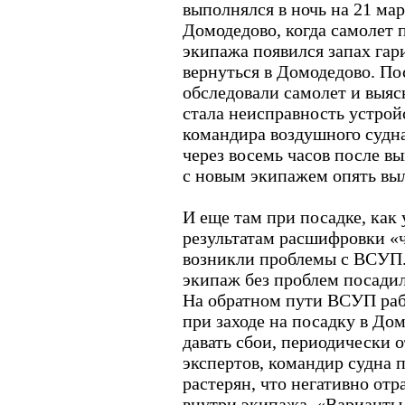
выполнялся в ночь на 21 мар
Домодедово, когда самолет 
экипажа появился запах гар
вернуться в Домодедово. П
обследовали самолет и выяс
стала неисправность устройс
командира воздушного судн
через восемь часов после в
с новым экипажем опять выл
И еще там при посадке, как
результатам расшифровки «ч
возникли проблемы с ВСУП.
экипаж без проблем посадил
На обратном пути ВСУП раб
при заходе на посадку в До
давать сбои, периодически 
экспертов, командир судна 
растерян, что негативно от
внутри экипажа. «Варианты 