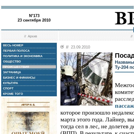
N°173
23 сентября 2010
//
Архив
/
ВЕСЬ НОМЕР
//
23.09.2010
ПЕРВАЯ ПОЛОСА
Посад
ПОЛИТИКА И ЭКОНОМИКА
Названы
ОБЩЕСТВО
Ту-204 
ПРОИСШЕСТВИЯ
ЗАГРАНИЦА
БИЗНЕС И ФИНАНСЫ
КУЛЬТУРА
Межгос
СПОРТ
комите
КРОМЕ ТОГО
рассле
пассаж
которое произошло недалеко
марта этого года. Лайнер, 
тогда сел в лес, не долетев
(ВПП). В результате, к счас