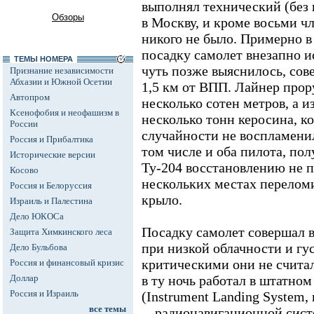
выполнял технический (без 
Обзоры
в Москву, и кроме восьми ч
никого не было. Примерно в 
посадку самолет внезапно ис
ТЕМЫ НОМЕРА
чуть позже выяснилось, сов
Признание независимости
Абхазии и Южной Осетии
1,5 км от ВПП. Лайнер про
Автопром
несколько сотен метров, а и
Ксенофобия и неофашизм в
несколько тонн керосина, к
России
случайности не воспламенил
Россия и Прибалтика
том числе и оба пилота, по
Исторические версии
Ту-204 восстановлению не по
Косово
нескольких местах перелом
Россия и Белоруссия
крыло.
Израиль и Палестина
Дело ЮКОСа
Посадку самолет совершал в
Защита Химкинского леса
при низкой облачности и гу
Дело Бульбова
критическими они не считал
Россия и финансовый кризис
Доллар
в ту ночь работал в штатном
Россия и Израиль
(Instrument Landing System,
все темы
-- радионавигационной сист