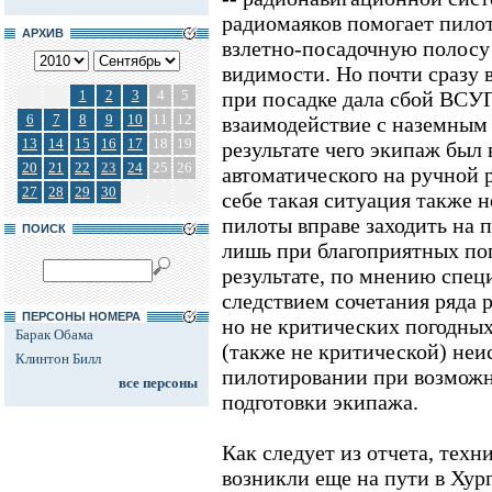
радиомаяков помогает пилот
АРХИВ
взлетно-посадочную полосу
видимости. Но почти сразу 
1
2
3
4
5
при посадке дала сбой ВСУП
6
7
8
9
10
11
12
взаимодействие с наземным 
13
14
15
16
17
18
19
результате чего экипаж был
20
21
22
23
24
25
26
автоматического на ручной 
27
28
29
30
себе такая ситуация также н
пилоты вправе заходить на 
ПОИСК
лишь при благоприятных по
результате, по мнению спец
следствием сочетания ряда 
ПЕРСОНЫ НОМЕРА
но не критических погодных
Барак Обама
(также не критической) не
Клинтон Билл
пилотировании при возможн
все персоны
подготовки экипажа.
Как следует из отчета, техн
возникли еще на пути в Хург