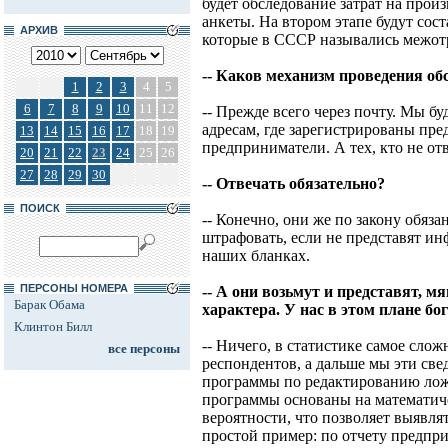
будет обследование затрат на произ
анкеты. На втором этапе будут со
АРХИВ
которые в СССР назывались межот
-- Каков механизм проведения об
1
2
3
4
5
6
7
8
9
10
11
12
-- Прежде всего через почту. Мы б
адресам, где зарегистрированы пр
13
14
15
16
17
18
19
предприниматели. А тех, кто не от
20
21
22
23
24
25
26
27
28
29
30
-- Отвечать обязательно?
ПОИСК
-- Конечно, они же по закону обяз
штрафовать, если не представят ин
наших бланках.
ПЕРСОНЫ НОМЕРА
-- А они возьмут и представят, м
Барак Обама
характера. У нас в этом плане бо
Клинтон Билл
-- Ничего, в статистике самое слож
все персоны
респондентов, а дальше мы эти све
программы по редактированию лож
программы основаны на математиче
вероятности, что позволяет выяв
простой пример: по отчету предпри