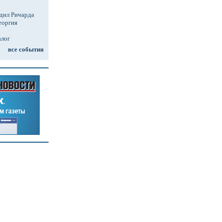
дил Ричарда
еоргия
алог
все события