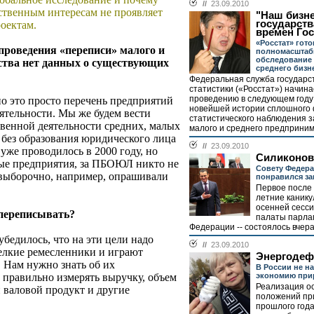
//
23.09.2010
ственным интересам не проявляет
"Наш бизне
государств
оектам.
времен Го
«Росстат» гот
 проведения «переписи» малого и
полномасштаб
обследование 
арства нет данных о существующих
среднего бизн
Федеральная служба государс
статистики («Росстат») начина
проведению в следующем году 
но это просто перечень предприятий
новейшей истории сплошного
ятельности. Мы же будем вести
статистического наблюдения з
венной деятельности средних, малых
малого и среднего предприним
без образования юридического лица
//
23.09.2010
же проводилось в 2000 году, но
Силиконов
лые предприятия, за ПБОЮЛ никто не
Совету Федера
 выборочно, например, опрашивали
понравился за
Первое после
летние каник
осенней сесси
 переписывать?
палаты парлам
Федерации -- состоялось вчера 
убедилось, что на эти цели надо
//
23.09.2010
елкие ремесленники и играют
Энергодеф
 Нам нужно знать об их
В России не на
экономию при
 правильно измерять выручку, объем
Реализация о
й валовой продукт и другие
положений при
прошлого года