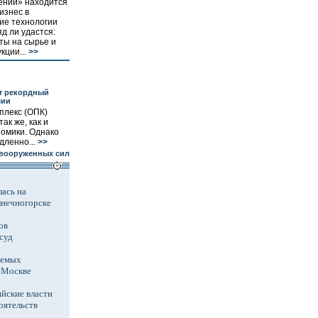
ении» находится
изнес в
ие технологии
д ли удастся:
ты на сырье и
кции...
>>
т рекордный
мии
лекс (ОПК)
ак же, как и
номики. Однако
дленно...
>>
вооруженных сил
ась на
лнечногорске
ов
суд
аемых
в Москве
йские власти
оятельств