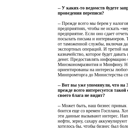
-- У каких-то ведомств будете з
проведения переписи?
-- Прежде всего мы берем у нало
предприятиях, чтобы не искать «м
предприятие. Если оно сдает отчеты
посылать письма и интервьюеров.
от таможенной службы, включая д
экспортных операций. И третий на
казначейство, которое будет дава
денег. Предоставлять информацию б
Минэкономразвития и Минфину. Но
ориентированы на интересы любого
Минпромторга до Министерства спо
-- Вот вы уже упомянули, что на З
прежде всего интересуется такой 
своего блага не видит?
-- Может быть, наш бизнес привык 
боится еще со времен Госплана. Хо
эти данные вызывают интерес. Нап
нефти, зерну, сахару аккумулирую
хотелось бы, чтобы бизнес был бол