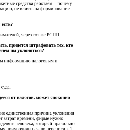
жетные средства работаем -- почему
мацию, не влиять на формирование
 есть?
нимателей, через тот же РСПП.
ыть, придется штрафовать тех, кто
зачем им уклоняться?
дим информацию налоговым и
 суда.
щееся от налогов, может спокойно
в не единственная причина уклонения
ет затрат времени, фирме нужно
выделять человека, который правильно
му приурочили начало переписи к 1