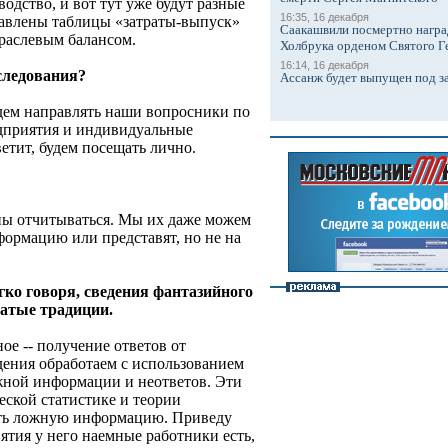
водство, и вот тут уже будут разные
16:35, 16 декабря
ставлены таблицы «затраты-выпуск»
Саакашвили посмертно награ
раслевым балансом.
Холбрука орденом Святого Г
16:14, 16 декабря
следования?
Ассанж будет выпущен под з
удем направлять наши вопросники по
едприятия и индивидуальные
ветит, будем посещать лично.
аны отчитываться. Мы их даже можем
формацию или представят, но не на
ягко говоря, сведения фантазийного
гатые традиции.
ное -- получение ответов от
дения обработаем с использованием
ной информации и неответов. Эти
ской статистике и теории
лять ложную информацию. Приведу
ятия у него наемные работники есть,