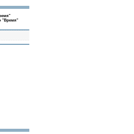
ремя"
о "Время"