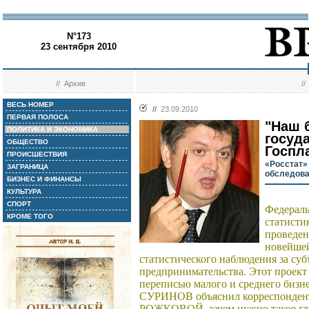
N°173
23 сентября 2010
//
Архив
/
ВЕСЬ НОМЕР
//
23.09.2010
ПЕРВАЯ ПОЛОСА
"Наш 
ПОЛИТИКА И ЭКОНОМИКА
госуд
ОБЩЕСТВО
Госпл
ПРОИСШЕСТВИЯ
«Росстат»
ЗАГРАНИЦА
обследова
БИЗНЕС И ФИНАНСЫ
КУЛЬТУРА
СПОРТ
Федераль
КРОМЕ ТОГО
статисти
проведен
новейшей
статистического наблюдения за суб
предпринимательства. Этот проект
переписью малого и среднего бизне
СУРИНОВ объяснил корреспондент
РОЖКОВОЙ, зачем нужно такое гло