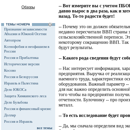
-- Вот измерите вы с учетом ПБ
Обзоры
давно вырос в два раза, как и хо
назад. То-то радости будет!
ТЕМЫ НОМЕРА
-- Почему это он должен обязательн
Признание независимости
недавно пересчитали ВВП страны за
Абхазии и Южной Осетии
сельскохозяйственной переписи. Эт
Автопром
некоторому сокращению ВВП. Так чт
Ксенофобия и неофашизм в
будут результаты.
России
Россия и Прибалтика
-- Какого рода сведения будут со
Исторические версии
-- Нас интересует информация, ха
Косово
предприятия. Выручка от реализаци
Россия и Белоруссия
наемного труда, характеристики ос
Израиль и Палестина
оборудования. Важный параметр -- 
для нас важно определить основной
Дело ЮКОСа
того чтобы на предприятии получ
Защита Химкинского леса
отчетности. Булочнику -- про произ
Дело Бульбова
металл.
Россия и финансовый кризис
Доллар
-- То есть исследование будет про
Россия и Израиль
-- Да, мы сначала определим вид э
все темы