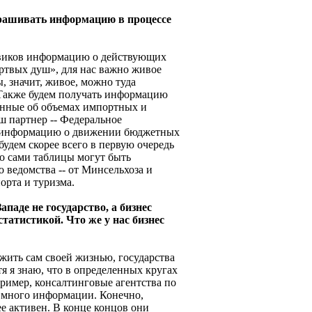
апрашивать информацию в процессе
говиков информацию о действующих
ертвых душ», для нас важно живое
, значит, живое, можно туда
 Также будем получать информацию
анные об объемах импортных и
ш партнер -- Федеральное
ть информацию о движении бюджетных
удем скорее всего в первую очередь
 сами таблицы могут быть
 ведомства -- от Минсельхоза и
рта и туризма.
ападе не государство, а бизнес
статистикой. Что же у нас бизнес
жить сам своей жизнью, государства
тя я знаю, что в определенных кругах
ример, консалтинговые агентства по
т много информации. Конечно,
ее активен. В конце концов они