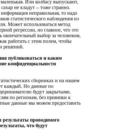
ь маленькая. Или колбасу выпускают,
 сахар не кладут -- тоже странно.
х информация неправильная, то надо
иков статистического наблюдения из
сли. Может использоваться метод
рной регрессии, но главное, что это
ть окончательный выбор за человеком,
как работать с этим полем, чтобы
и решений.
ания публиковаться и каким
ение конфиденциальности
 статистических сборниках и на нашем
ет каждый. Но данные по
дпринимателю будут закрытыми.
лям по регионам, без привязки к
тные данные мы можем предоставить
ы результаты проводимого
езультаты, что будут