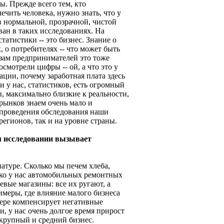
ы. Прежде всего тем, кто
ечить человека, нужно знать, что у
 в нормальной, прозрачной, чистой
ван в таких исследованиях. На
татистики -- это бизнес. Знание о
, о потребителях -- что может быть
зам предпринимателей это тоже
мотрели цифры -- ой, а что это у
ации, почему заработная плата здесь
и у нас, статистиков, есть огромный
, максимально близкие к реальности,
рынков знаем очень мало и
 проведения обследования наши
регионов, так и на уровне страны.
ом исследовании вызывает
натуре. Сколько мы печем хлеба,
ько у нас автомобильных ремонтных
евые магазины: все их ругают, а
римеры, где влияние малого бизнеса
мере компенсирует негативные
и, у нас очень долгое время прирост
крупный и средний бизнес.