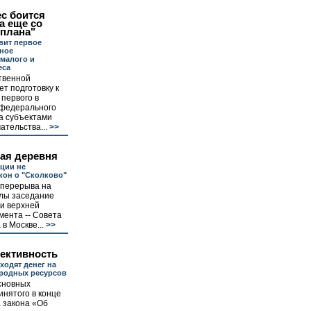
с боится
а еще со
сплана"
овит первое
ное
малого и
еса
твенной
ет подготовку к
первого в
 федерального
а субъектами
ательства...
>>
ая деревня
ции не
кон о "Сколково"
 перерыва на
улы заседание
и верхней
ента -- Совета
в Москве...
>>
ективность
ходят денег на
родных ресурсов
сновных
нятого в конце
 закона «Об