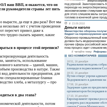
энергосбереж
под угрозой. Заинтересовать б
ОЮЛ наш ВВП, и окажется, что он
переходе на энергосберегающ
тели руководители страны лет пять
экономическими стимулами вря
для этого слишком малы затра
топливо в конечной цене проду
о вырасти, да еще в два раза? Вот мы
//
23.09.2010
 несколько лет с учетом проведения
Деньги наголо
от пересчет привел даже к
Министерство обороны получи
бюджет на перевооружение ар
о трудно сказать заранее, какие
Оборонно-промышленный комп
должен быть модернизирован т
прочие сферы российской эко
бираться в процессе этой переписи?
пока процесс идет слишком ме
// читайте тему:
Реформа 
БЕЗ КОМMЕНТАРИЕВ
рактеризирующая деятельность
и, занятость, использование
18:51, 16 декабря
Радикальная молодежь собрал
новного капитала -- зданий, машин,
площади в подмосковном Со
объем производства в натуре. Также
18:32, 16 декабря
 вид деятельности предприятия, для
Путин отверг упреки адвокат
или специализированные бланки
Ходорковского в давлении на 
водство хлеба, а металлургу -- про
17:58, 16 декабря
Задержан один из предполаг
организаторов беспорядков 
водиться в два этапа?
17:10, 16 декабря
Европарламент призвал росси
ускорить расследование обст
кономической деятельности, потом
смерти Сергея Магнитского