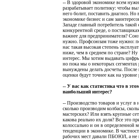
-- В здоровой экономике всем нужн
разрабатывает политику: чтобы выл
него болит, поставить диагноз. Но
экономике бизнес и сам заинтересо
Западе главный потребитель такой с
конкурентной среде, о поставщиках
важнее для предпринимателя? Сою
нужно. Профсоюзам тоже нужно: пос
нас такая высокая степень эксплуат
ниже, чем в среднем по стране? Ну 
интерес. Мы хотим выдавать цифры
но пока мы о некоторых сегментах 
вынуждены делать досчеты. После
оценки будут точнее как на уровне 
-- У вас как статистика что в эт
наибольший интерес?
-- Производство товаров и услуг в 
сколько производим колбасы, скол
мастерских? Или взять крупные сет
какова реально их доля? Все это п
колоссально и он в определенной 
тенденции в экономике. В частност
рабочих мест давали ПБОЮЛ, а не 