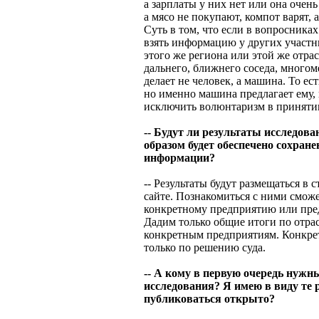
а зарплаты у них нет или она очен
а мясо не покупают, компот варят, а
Суть в том, что если в вопросника
взять информацию у других участн
этого же региона или этой же отра
дальнего, ближнего соседа, многоме
делает не человек, а машина. То ес
но именно машина предлагает ему, 
исключить волюнтаризм в приняти
-- Будут ли результаты исследов
образом будет обеспечено сохран
информации?
-- Результаты будут размещаться в
сайте. Познакомиться с ними смож
конкретному предприятию или пре
Дадим только общие итоги по отрас
конкретным предприятиям. Конкре
только по решению суда.
-- А кому в первую очередь нужн
исследования? Я имею в виду те р
публиковаться открыто?