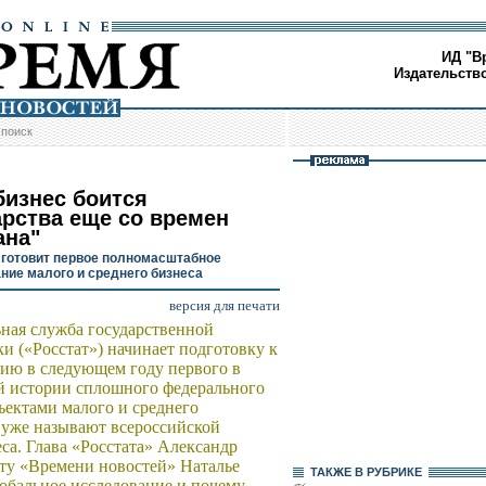
ИД "В
Издательств
/
поиск
бизнес боится
арства еще со времен
ана"
 готовит первое полномасштабное
ние малого и среднего бизнеса
версия для печати
ная служба государственной
ки («Росстат») начинает подготовку к
ию в следующем году первого в
 истории сплошного федерального
ъектами малого и среднего
 уже называют всероссийской
са. Глава «Росстата» Александр
у «Времени новостей» Наталье
ТАКЖЕ В РУБРИКЕ
бальное исследование и почему