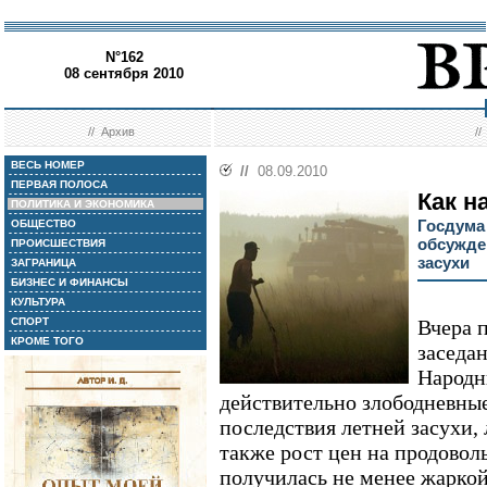
N°162
08 сентября 2010
//
Архив
/
ВЕСЬ НОМЕР
//
08.09.2010
ПЕРВАЯ ПОЛОСА
Как н
ПОЛИТИКА И ЭКОНОМИКА
Госдума
ОБЩЕСТВО
обсужде
ПРОИСШЕСТВИЯ
засухи
ЗАГРАНИЦА
БИЗНЕС И ФИНАНСЫ
КУЛЬТУРА
СПОРТ
Вчера 
КРОМЕ ТОГО
заседа
Народн
действительно злободневные
последствия летней засухи,
также рост цен на продовол
получилась не менее жарко