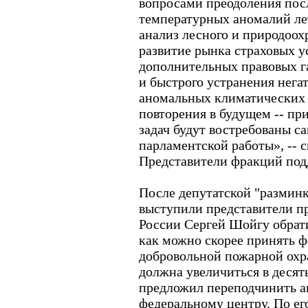
вопросами преодоления пос
температурных аномалий ле
анализ лесного и природоох
развитие рынка страховых ус
дополнительных правовых г
и быстрого устранения нега
аномальных климатических 
повторения в будущем -- пр
задач будут востребованы 
парламентской работы», -- с
Представители фракций под
После депутатской "размин
выступили представители п
России Сергей Шойгу обрати
как можно скорее принять ф
добровольной пожарной охр
должна увеличиться в десят
предложил переподчинить 
федеральному центру. По ег