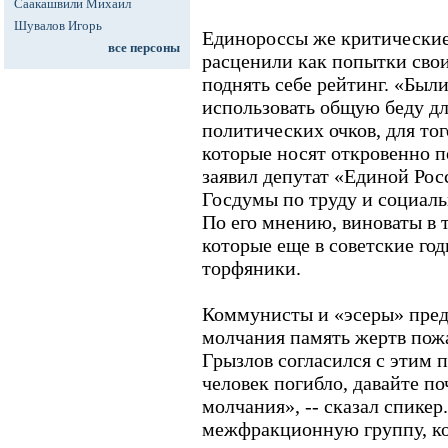
Саакашвили Михаил
Шувалов Игорь
Единороссы же критические 
все персоны
расценили как попытки сво
поднять себе рейтинг. «Были
использовать общую беду д
политических очков, для тог
которые носят откровенно п
заявил депутат «Единой Рос
Госдумы по труду и социаль
По его мнению, виноваты в 
которые еще в советские го
торфяники.
Коммунисты и «эсеры» пре
молчания память жертв пож
Грызлов согласился с этим 
человек погибло, давайте п
молчания», -- сказал спикер
межфракционную группу, ко