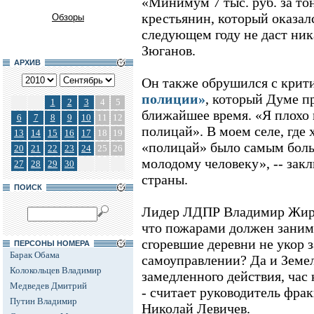
«Минимум 7 тыс. руб. за то
крестьянин, который оказалс
Обзоры
следующем году не даст ника
Зюганов.
АРХИВ
Он также обрушился с крит
полиции»
, который Думе п
1
2
3
4
5
ближайшее время. «Я плохо 
6
7
8
9
10
11
12
полицай». В моем селе, где
13
14
15
16
17
18
19
«полицай» было самым боль
20
21
22
23
24
25
26
молодому человеку», -- за
27
28
29
30
страны.
ПОИСК
Лидер ЛДПР Владимир Жири
что пожарами должен занима
сгоревшие деревни не укор 
ПЕРСОНЫ НОМЕРА
Барак Обама
самоуправлении? Да и Земел
Колокольцев Владимир
замедленного действия, час 
Медведев Дмитрий
- считает руководитель фра
Путин Владимир
Николай Левичев.