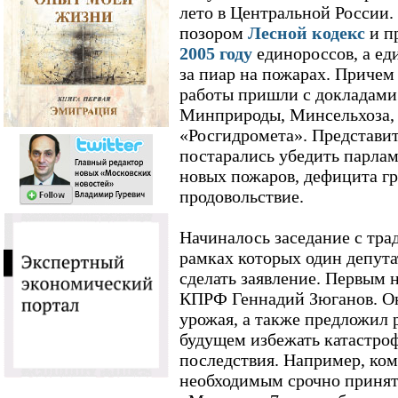
лето в Центральной России
позором
Лесной кодекс
и п
2005 году
единороссов, а е
за пиар на пожарах. Причем
работы пришли с докладами
Минприроды, Минсельхоза, 
«Росгидромета». Представит
постарались убедить парлам
новых пожаров, дефицита гр
продовольствие.
Начиналось заседание с тр
рамках которых один депут
сделать заявление. Первым 
КПРФ Геннадий Зюганов. Он
урожая, а также предложил р
будущем избежать катастро
последствия. Например, ко
необходимым срочно принять