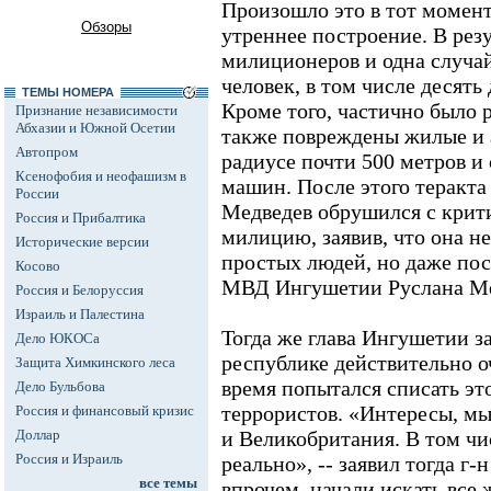
Произошло это в тот момент,
Обзоры
утреннее построение. В резу
милиционеров и одна случай
человек, в том числе десять
ТЕМЫ НОМЕРА
Кроме того, частично было 
Признание независимости
Абхазии и Южной Осетии
также повреждены жилые и 
Автопром
радиусе почти 500 метров и 
Ксенофобия и неофашизм в
машин. После этого теракт
России
Медведев обрушился с крит
Россия и Прибалтика
милицию, заявив, что она н
Исторические версии
простых людей, но даже пост
Косово
МВД Ингушетии Руслана Ме
Россия и Белоруссия
Израиль и Палестина
Тогда же глава Ингушетии за
Дело ЮКОСа
республике действительно оч
Защита Химкинского леса
время попытался списать эт
Дело Бульбова
террористов. «Интересы, мы
Россия и финансовый кризис
Доллар
и Великобритания. В том чи
Россия и Израиль
реально», -- заявил тогда г
все темы
впрочем, начали искать все 