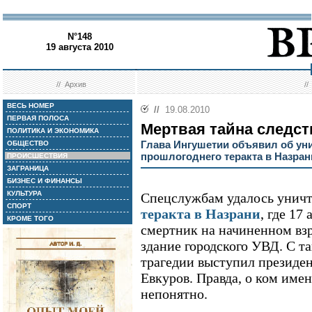
N°148
19 августа 2010
//
Архив
/
ВЕСЬ НОМЕР
//
19.08.2010
ПЕРВАЯ ПОЛОСА
Мертвая тайна следс
ПОЛИТИКА И ЭКОНОМИКА
Глава Ингушетии объявил об ун
ОБЩЕСТВО
прошлогоднего теракта в Назран
ПРОИСШЕСТВИЯ
ЗАГРАНИЦА
БИЗНЕС И ФИНАНСЫ
КУЛЬТУРА
Спецслужбам удалось уничт
СПОРТ
теракта в Назрани
, где 17
КРОМЕ ТОГО
смертник на начиненном взр
здание городского УВД. С т
трагедии выступил презид
Евкуров. Правда, о ком имен
непонятно.