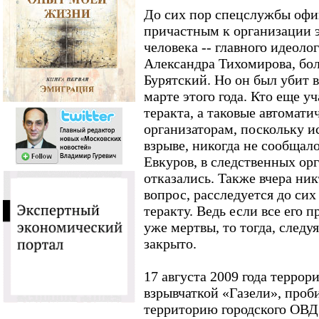
До сих пор спецслужбы офи
причастным к организации э
человека -- главного идеоло
Александра Тихомирова, бол
Бурятский. Но он был убит 
марте этого года. Кто еще уч
теракта, а таковые автомати
организаторам, поскольку и
взрыве, никогда не сообщало
Евкуров, в следственных ор
отказались. Также вчера ник
вопрос, расследуется до сих
теракту. Ведь если все его
уже мертвы, то тогда, следу
закрыто.
17 августа 2009 года терро
взрывчаткой «Газели», проби
территорию городского ОВД 