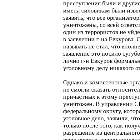
преступления были и другие
имена силовикам были извес
заявить, что все организато
уничтожены, со всей ответс
один из террористов не уйде
в заявлении г-на Евкурова.
называть не стал, что вполн
заявление это носило сугуб
лично г-н Евкуров формальн
уголовному делу никакого о
Однако и компетентные орга
не смогли сказать относител
причастных к этому преступ
уничтожен. В управлении 
федеральному округу, котор
уголовное дело, заявили, чт
только после того, как полу
разрешение из центрального
свою очередь корреспонден