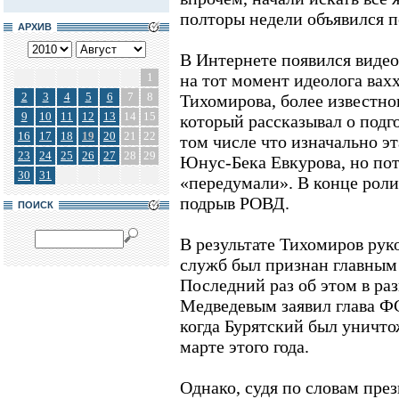
полторы недели объявился 
АРХИВ
В Интернете появился видео
1
на тот момент идеолога вах
2
3
4
5
6
7
8
Тихомирова, более известно
9
10
11
12
13
14
15
который рассказывал о подго
16
17
18
19
20
21
22
том числе что изначально э
23
24
25
26
27
28
29
Юнус-Бека Евкурова, но пот
30
31
«передумали». В конце рол
подрыв РОВД.
ПОИСК
В результате Тихомиров рук
служб был признан главным 
Последний раз об этом в ра
Медведевым заявил глава Ф
когда Бурятский был уничто
марте этого года.
Однако, судя по словам пре