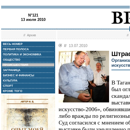
N°121
13 июля 2010
//
Архив
/
ВЕСЬ НОМЕР
//
13.07.2010
ПЕРВАЯ ПОЛОСА
Штра
ПОЛИТИКА И ЭКОНОМИКА
Организ
ОБЩЕСТВО
искусст
ПРОИСШЕСТВИЯ
ЗАГРАНИЦА
БИЗНЕС И ФИНАНСЫ
КУЛЬТУРА
В Тага
СПОРТ
был ог
КРОМЕ ТОГО
сканда
выстав
искусство-2006», обвинявши
либо вражды по религиозным
Суд согласился с мнением о
выставке были умышленно п