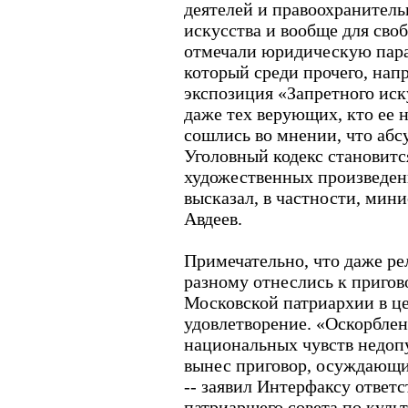
деятелей и правоохранитель
искусства и вообще для сво
отмечали юридическую пара
который среди прочего, напр
экспозиция «Запретного иск
даже тех верующих, кто ее н
сошлись во мнении, что абс
Уголовный кодекс становитс
художественных произведени
высказал, в частности, мин
Авдеев.
Примечательно, что даже ре
разному отнеслись к пригово
Московской патриархии в ц
удовлетворение. «Оскорбле
национальных чувств недопу
вынес приговор, осуждающи
-- заявил Интерфаксу ответ
патриаршего совета по куль