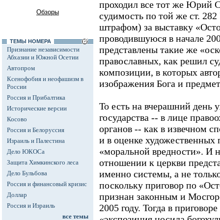
проходил все тот же Юрий С
Обзоры
судимость по той же ст. 282
штрафом) за выставку «Осто
проводившуюся в начале 200
ТЕМЫ НОМЕРА
представлены такие же «ос
Признание независимости
Абхазии и Южной Осетии
православных, как решил су
Автопром
композиции, в которых авт
Ксенофобия и неофашизм в
изображения Бога и предмет
России
Россия и Прибалтика
То есть на вчерашний день 
Исторические версии
государства -- в лице прав
Косово
органов -- как в извечном с
Россия и Белоруссия
и в оценке художественных 
Израиль и Палестина
«моральной вредности». И 
Дело ЮКОСа
отношении к церкви предста
Защита Химкинского леса
именно системы, а не тольк
Дело Бульбова
поскольку приговор по «Ост
Россия и финансовый кризис
Доллар
признан законным и Мосгорс
Россия и Израиль
2005 году. Тогда в приговор
все темы
«экспозиция носила богохул