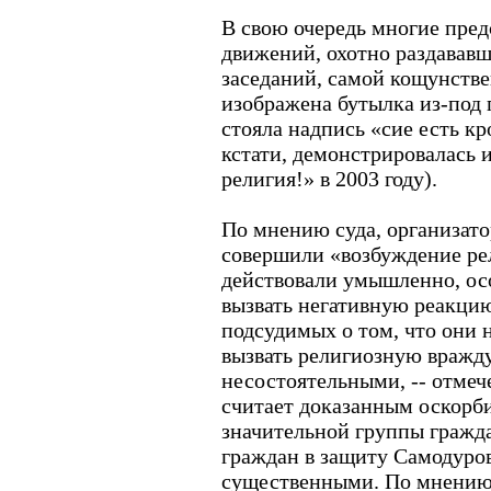
В свою очередь многие пре
движений, охотно раздававш
заседаний, самой кощунстве
изображена бутылка из-под 
стояла надпись «сие есть кр
кстати, демонстрировалась 
религия!» в 2003 году).
По мнению суда, организато
совершили «возбуждение ре
действовали умышленно, осо
вызвать негативную реакци
подсудимых о том, что они 
вызвать религиозную вражду
несостоятельными, -- отмече
считает доказанным оскорби
значительной группы гражда
граждан в защиту Самодуров
существенными. По мнению 