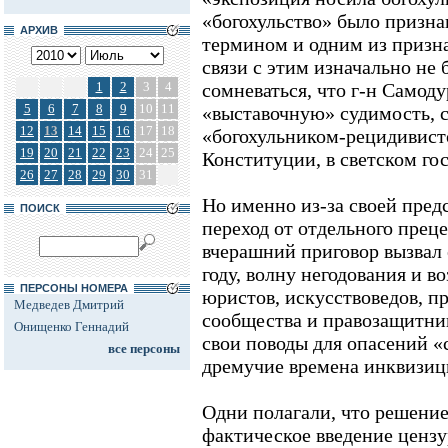
«богохульство» было призн
АРХИВ
термином и одним из призна
связи с этим изначально не
1
2
3
4
сомневаться, что г-н Самод
5
6
7
8
9
10
11
«выставочную» судимость, 
12
13
14
15
16
17
18
«богохульником-рецидивисто
19
20
21
22
23
24
25
Конституции, в светском гос
26
27
28
29
30
31
Но именно из-за своей пре
ПОИСК
переход от отдельного преце
вчерашний приговор вызвал 
году, волну негодования и 
ПЕРСОНЫ НОМЕРА
юристов, искусствоведов, п
Медведев Дмитрий
сообщества и правозащитни
Онищенко Геннадий
свои поводы для опасений «
все персоны
дремучие времена инквизиц
Одни полагали, что решение
фактическое введение ценз