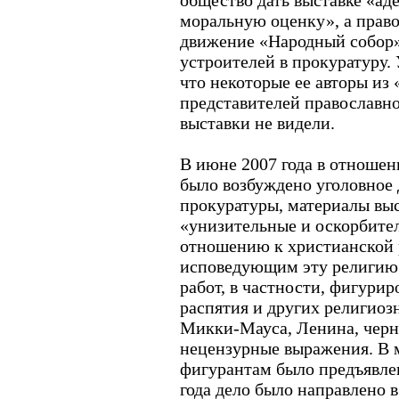
общество дать выставке «ад
моральную оценку», а прав
движение «Народный собор»
устроителей в прокуратуру.
что некоторые ее авторы из
представителей православн
выставки не видели.
В июне 2007 года в отношен
было возбуждено уголовное
прокуратуры, материалы вы
«унизительные и оскорбите
отношению к христианской 
исповедующим эту религию
работ, в частности, фигури
распятия и других религио
Микки-Мауса, Ленина, черн
нецензурные выражения. В м
фигурантам было предъявлен
года дело было направлено 