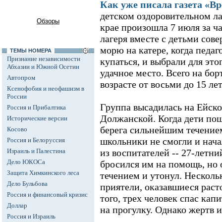
Как уже писала газета «В
детском оздоровительном ла
Обзоры
крае произошла 7 июля за ч
лагеря вместе с детьми сов
морю на катере, когда педаг
ТЕМЫ НОМЕРА
Признание независимости
купаться, и выбрали для этог
Абхазии и Южной Осетии
удачное место. Всего на бор
Автопром
возрасте от восьми до 15 ле
Ксенофобия и неофашизм в
России
Группа высадилась на Ейско
Россия и Прибалтика
Должанской. Когда дети пош
Исторические версии
берега сильнейшим течение
Косово
школьники не смогли и нача
Россия и Белоруссия
Израиль и Палестина
из воспитателей -- 27-летн
Дело ЮКОСа
бросился им на помощь, но 
Защита Химкинского леса
течением и утонул. Несколь
Дело Бульбова
приятели, оказавшиеся раст
Россия и финансовый кризис
того, трех человек спас капи
Доллар
на прогулку. Однако жертв и
Россия и Израиль