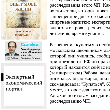
расследования этого ЧП. Ка
воспитатели, которые повезл
запрещенное для этого мест
спиртные напитки: эксперти
алкоголя в крови трех из се
детьми во время купания.
Разрешение купаться в необ
московским школьникам дал
которой они учились, сооб
при президенте РФ по права
который находится сейчас н
(замдиректора) Рябова, давая
поскольку было жарко, она 
скомандовала: "Купаться". 6
месте, которое для этого не 
Астахов по итогам заседани
расследованию ЧП.