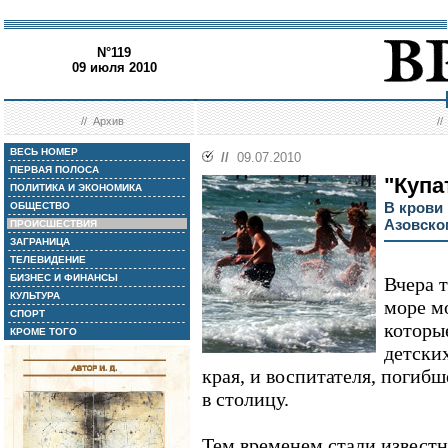
N°119
09 июля 2010
//
Архив
/
ВЕСЬ НОМЕР
//
09.07.2010
ПЕРВАЯ ПОЛОСА
"Купа
ПОЛИТИКА И ЭКОНОМИКА
В крови
ОБЩЕСТВО
Азовско
ПРОИСШЕСТВИЯ
ЗАГРАНИЦА
ТЕЛЕВИДЕНИЕ
БИЗНЕС И ФИНАНСЫ
Вчера 
КУЛЬТУРА
море м
СПОРТ
которы
КРОМЕ ТОГО
детски
края, и воспитателя, погибш
в столицу.
Тем временем стали извест