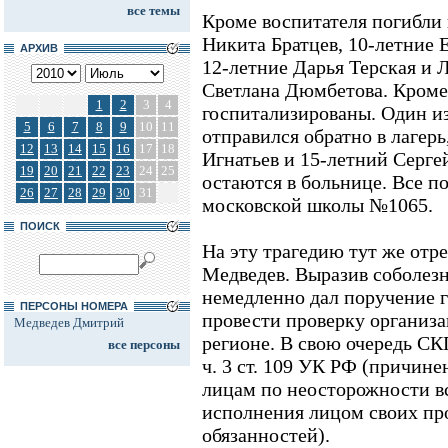
все темы
Кроме воспитателя погибли 
Никита Братцев, 10-летние 
АРХИВ
12-летние Дарья Терская и 
Светлана Дюмбетова. Кроме 
1
2
3
4
госпитализированы. Один и
5
6
7
8
9
10
11
отправился обратно в лагерь
12
13
14
15
16
17
18
Игнатьев и 15-летний Сергей
19
20
21
22
23
24
25
остаются в больнице. Все п
26
27
28
29
30
31
московской школы №1065.
ПОИСК
На эту трагедию тут же отр
Медведев. Выразив соболез
немедленно дал поручение
ПЕРСОНЫ НОМЕРА
провести проверку организа
Медведев Дмитрий
регионе. В свою очередь СК
все персоны
ч. 3 ст. 109 УК РФ (причине
лицам по неосторожности в
исполнения лицом своих п
обязанностей).