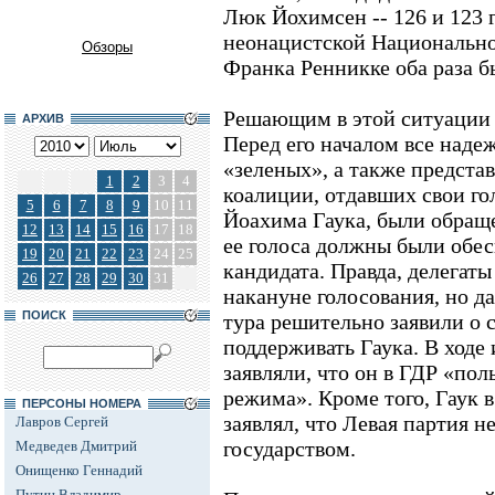
Люк Йохимсен -- 126 и 123 г
неонацистской Национально
Обзоры
Франка Ренникке оба раза б
Решающим в этой ситуации 
АРХИВ
Перед его началом все наде
«зеленых», а также предста
1
2
3
4
коалиции, отдавших свои го
5
6
7
8
9
10
11
Йоахима Гаука, были обращ
12
13
14
15
16
17
18
ее голоса должны были обес
19
20
21
22
23
24
25
кандидата. Правда, делегаты
26
27
28
29
30
31
накануне голосования, но да
ПОИСК
тура решительно заявили о
поддерживать Гаука. В ходе
заявляли, что он в ГДР «по
режима». Кроме того, Гаук
ПЕРСОНЫ НОМЕРА
заявлял, что Левая партия н
Лавров Сергей
государством.
Медведев Дмитрий
Онищенко Геннадий
Путин Владимир