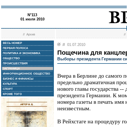
N°113
01 июля 2010
//
Архив
/
ВЕСЬ НОМЕР
//
01.07.2010
ПЕРВАЯ ПОЛОСА
Пощечина для канцле
ПОЛИТИКА И ЭКОНОМИКА
Выборы президента Германии си
ОБЩЕСТВО
ПРОИСШЕСТВИЯ
ЗАГРАНИЦА
ИНФОРМАЦИОННОЕ ОБЩЕСТВО
Вчера в Берлине до самого п
БИЗНЕС И ФИНАНСЫ
предельно драматичная про
КУЛЬТУРА
нового главы государства --
СПОРТ
президента Германии. К мо
КРОМЕ ТОГО
номера газеты в печать имя 
неизвестным.
В Рейхстаге на процедуру г