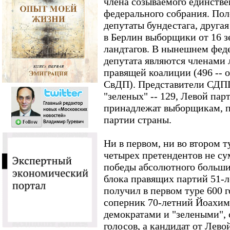
члена созываемого единствен
федерального собрания. Пол
депутаты бундестага, друга
в Берлин выборщики от 16 з
ландтагов. В нынешнем фед
депутата являются членами
правящей коалиции (496 -- 
СвДП). Представители СДПГ
"зеленых" -- 129, Левой парт
принадлежат выборщикам, 
партии страны.
Ни в первом, ни во втором т
четырех претендентов не су
победы абсолютного большин
блока правящих партий 51-
получил в первом туре 600 го
соперник 70-летний Йоахим
демократами и "зелеными", 
голосов, а кандидат от Лев