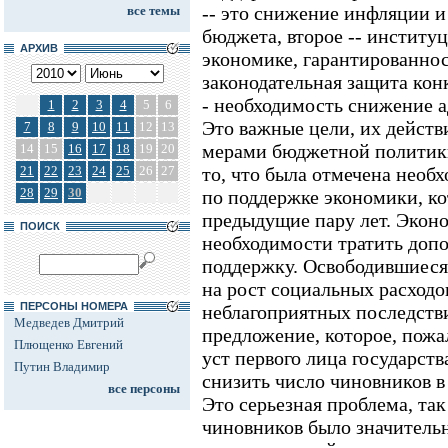
-- это снижение инфляции и
все темы
бюджета, второе -- институ
АРХИВ
экономике, гарантированнос
законодательная защита конк
- необходимость снижение 
1
2
3
4
5
6
Это важные цели, их дейст
7
8
9
10
11
12
13
мерами бюджетной политик
14
15
16
17
18
19
20
21
22
23
24
25
26
27
то, что была отмечена необ
28
29
30
по поддержке экономики, ко
предыдущие пару лет. Эконо
ПОИСК
необходимости тратить допо
поддержку. Освободившиеся
на рост социальных расходо
ПЕРСОНЫ НОМЕРА
неблагоприятных последств
Медведев Дмитрий
предложение, которое, пожа
Плющенко Евгений
уст первого лица государства
Путин Владимир
снизить число чиновников в
все персоны
Это серьезная проблема, так
чиновников было значитель