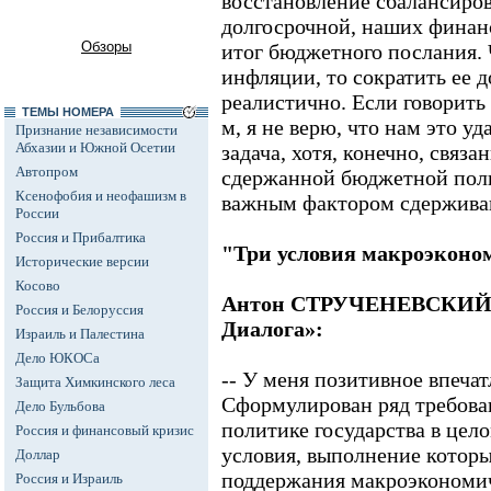
восстановление сбалансиро
долгосрочной, наших финанс
Обзоры
итог бюджетного послания. 
инфляции, то сократить ее д
реалистично. Если говорить
ТЕМЫ НОМЕРА
м, я не верю, что нам это уд
Признание независимости
Абхазии и Южной Осетии
задача, хотя, конечно, связа
Автопром
сдержанной бюджетной поли
Ксенофобия и неофашизм в
важным фактором сдержива
России
Россия и Прибалтика
"Три условия макроэконо
Исторические версии
Косово
Антон СТРУЧЕНЕВСКИЙ, 
Россия и Белоруссия
Диалога»:
Израиль и Палестина
Дело ЮКОСа
-- У меня позитивное впечат
Защита Химкинского леса
Сформулирован ряд требова
Дело Бульбова
политике государства в цело
Россия и финансовый кризис
условия, выполнение котор
Доллар
поддержания макроэкономич
Россия и Израиль