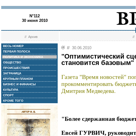
N°112
30 июня 2010
//
Архив
/
ВЕСЬ НОМЕР
//
30.06.2010
ПЕРВАЯ ПОЛОСА
"Оптимистический сц
ПОЛИТИКА И ЭКОНОМИКА
становится базовым"
ОБЩЕСТВО
ПРОИСШЕСТВИЯ
ЗАГРАНИЦА
Газета "Время новостей" по
КРУПНЫМ ПЛАНОМ
прокомментировать бюджетн
БИЗНЕС И ФИНАНСЫ
Дмитрия Медведева.
КУЛЬТУРА
СПОРТ
КРОМЕ ТОГО
"Более сдержанная бюдже
Евсей ГУРВИЧ, руководи