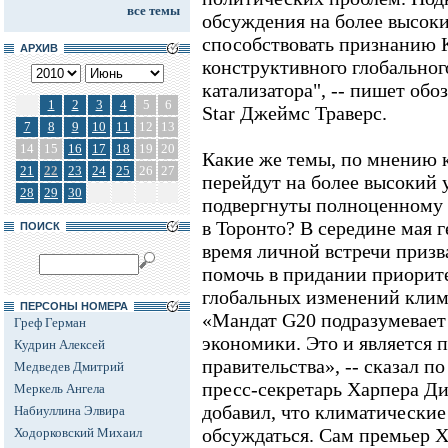
все темы
обсуждения на более высоки
способствовать признанию К
АРХИВ
конструктивного глобальног
катализатора", -- пишет обо
1
2
3
4
5
6
Star Джеймс Траверс.
7
8
9
10
11
12
13
14
15
16
17
18
19
20
Какие же темы, по мнению к
21
22
23
24
25
26
27
перейдут на более высокий у
28
29
30
подвергнуты полноценному
в Торонто? В середине мая 
ПОИСК
время личной встречи приз
помочь в придании приорите
глобальных изменений клима
ПЕРСОНЫ НОМЕРА
«Мандат G20 подразумевает
Греф Герман
экономики. Это и является 
Кудрин Алексей
правительства», -- сказал по
Медведев Дмитрий
пресс-секретарь Харпера Ди
Меркель Ангела
добавил, что климатические
Набиуллина Элвира
обсуждаться. Сам премьер Х
Ходорковский Михаил