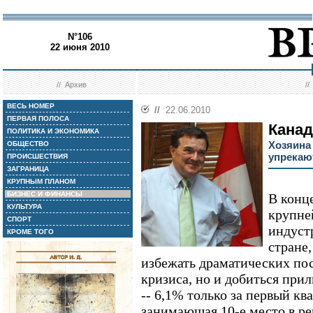
N°106
22 июня 2010
//
Архив
/
ВЕСЬ НОМЕР
//
22.06.2010
ПЕРВАЯ ПОЛОСА
Канад
ПОЛИТИКА И ЭКОНОМИКА
Хозяина
ОБЩЕСТВО
упрекаю
ПРОИСШЕСТВИЯ
ЗАГРАНИЦА
КРУПНЫМ ПЛАНОМ
БИЗНЕС И ФИНАНСЫ
В конц
КУЛЬТУРА
крупне
СПОРТ
индуст
КРОМЕ ТОГО
стране,
избежать драматических по
кризиса, но и добиться при
-- 6,1% только за первый ква
занимающая 10-е место в ре