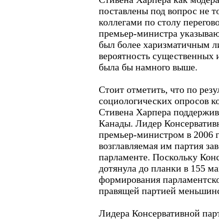
поставлены под вопрос не т
коллегами по столу перегов
премьер-министра указывают
был более харизматичным ли
вероятность существенных 
была бы намного выше.
Стоит отметить, что по рез
социологических опросов к
Стивена Харпера поддержив
Канады. Лидер Консерватив
премьер-министром в 2006 го
возглавляемая им партия зав
парламенте. Поскольку Конс
дотянула до планки в 155 м
формирования парламентско
правящей партией меньшинс
Лидера Консервативной пар