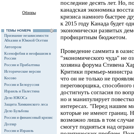
последние десять лет. Но, п
канадская экономика восста
Обзоры
кризиса намного быстрее д
к 2015 году Канада будет о
экономически развитых дем
ТЕМЫ НОМЕРА
Признание независимости
профицитным бюджетом.
Абхазии и Южной Осетии
Автопром
Проведение саммита в оазис
Ксенофобия и неофашизм в
"экономического чуда" не оз
России
хозяина форума Стивена Хар
Россия и Прибалтика
Критики премьер-министра 
Исторические версии
что он не только не проявл
Косово
переговорщика, способного
Россия и Белоруссия
Израиль и Палестина
достигнуть согласия по воп
Дело ЮКОСа
но и манипулирует повестк
Защита Химкинского леса
интересах. "Перед нашим м
Дело Бульбова
которые не имеют границ. 
Россия и финансовый кризис
возможно лишь в том случа
Доллар
смогут подняться над огра
Россия и Израиль
политических проблем. Под