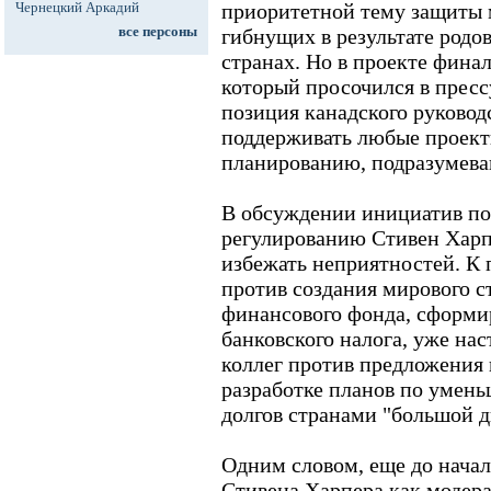
Чернецкий Аркадий
приоритетной тему защиты 
все персоны
гибнущих в результате род
странах. Но в проекте фина
который просочился в пресс
позиция канадского руковод
поддерживать любые проек
планированию, подразумева
В обсуждении инициатив по
регулированию Стивен Харп
избежать неприятностей. К
против создания мирового 
финансового фонда, сформир
банковского налога, уже нас
коллег против предложения 
разработке планов по умен
долгов странами "большой д
Одним словом, еще до нача
Стивена Харпера как модер