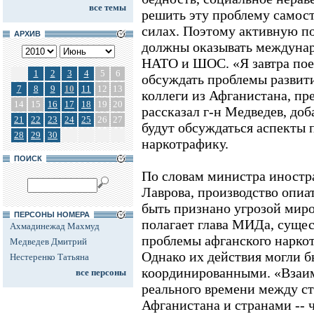
все темы
решить эту проблему самост
силах. Поэтому активную п
АРХИВ
должны оказывать междунар
НАТО и ШОС. «Я завтра пое
1
2
3
4
5
6
обсуждать проблемы разви
7
8
9
10
11
12
13
коллеги из Афганистана, пре
14
15
16
17
18
19
20
рассказал г-н Медведев, доб
21
22
23
24
25
26
27
будут обсуждаться аспекты 
28
29
30
наркотрафику.
ПОИСК
По словам министра иностр
Лаврова, производство опиа
быть признано угрозой миро
ПЕРСОНЫ НОМЕРА
полагает глава МИДа, суще
Ахмадинежад Махмуд
проблемы афганского нарк
Медведев Дмитрий
Однако их действия могли б
Нестеренко Татьяна
координированными. «Взаи
все персоны
реального времени между с
Афганистана и странами --