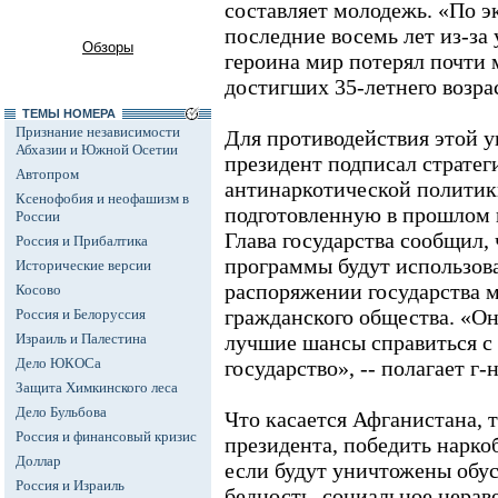
составляет молодежь. «По э
последние восемь лет из-за
Обзоры
героина мир потерял почти
достигших 35-летнего возрас
ТЕМЫ НОМЕРА
Признание независимости
Для противодействия этой у
Абхазии и Южной Осетии
президент подписал стратег
Автопром
антинаркотической политики
Ксенофобия и неофашизм в
подготовленную в прошлом 
России
Глава государства сообщил,
Россия и Прибалтика
программы будут использов
Исторические версии
распоряжении государства 
Косово
гражданского общества. «Он
Россия и Белоруссия
Израиль и Палестина
лучшие шансы справиться с 
Дело ЮКОСа
государство», -- полагает г-
Защита Химкинского леса
Дело Бульбова
Что касается Афганистана, т
Россия и финансовый кризис
президента, победить нарко
Доллар
если будут уничтожены обу
Россия и Израиль
бедность, социальное нерав