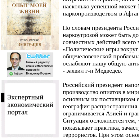
насколько успешной может б
наркопроизводством в Афга
По словам президента России
наркоугрозой может быть до
совместных действий всего 
«Политические игры вокруг 
общечеловеческой проблемы
ослабляют нашу общую ант
- заявил г-н Медведев.
Российский президент напом
производство опиатов в мире
основным их поставщиком я
география распространения 
ограничивается Азией и гра
Ситуация осложняется тем, 
показывает практика, зачас
террористов. При этом осн