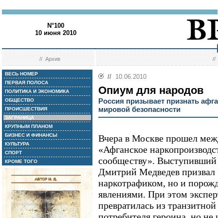
N°100
10 июня 2010
//
Архив
/
ВЕСЬ НОМЕР
//
10.06.2010
ПЕРВАЯ ПОЛОСА
Опиум для народов
ПОЛИТИКА И ЭКОНОМИКА
Россия призывает признать афга
ОБЩЕСТВО
мировой безопасности
ПРОИСШЕСТВИЯ
ЗАГРАНИЦА
КРУПНЫМ ПЛАНОМ
БИЗНЕС И ФИНАНСЫ
Вчера в Москве прошел ме
КУЛЬТУРА
«Афганское наркопроизводст
СПОРТ
сообществу». Выступивший 
КРОМЕ ТОГО
Дмитрий Медведев призвал б
наркотрафиком, но и поро
явлениями. При этом экспер
превратилась из транзитной
потребителя героина, но не