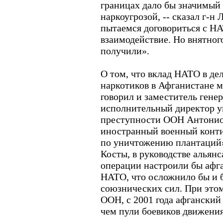
границах дало бы значимый 
наркоугрозой, -- сказал г-н 
пытаемся договориться с НА
взаимодействие. Но внятного
получили».
О том, что вклад НАТО в де
наркотиков в Афганистане м
говорил и заместитель гене
исполнительный директор у
преступности ООН Антонио К
иностранный военный конти
по уничтожению плантаций»,
Косты, в руководстве альян
операции настроили бы афг
НАТО, что осложнило бы и 
союзнических сил. При это
ООН, с 2001 года афганский
чем пули боевиков движения