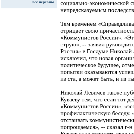
все персоны
социально-экономической с
непредсказуемым последстви
Тем временем «Справедлива
отрицает свою причастность
«Коммунистов России». «Эт
струю», -- заявил руководи
Россия» в Госдуме Николай 
исключил, что новая органи
политическое будущее, отме
попытки оказываются успеш
из ста, а может быть, и из т
Николай Левичев также пуб
Куваеву тем, что если тот д
«Коммунистов России», «эс
профилактическую беседу. 
отстаивать коммунистическ
попрощаемся», -- сказал г-н
Куваев стал отрицать свое у