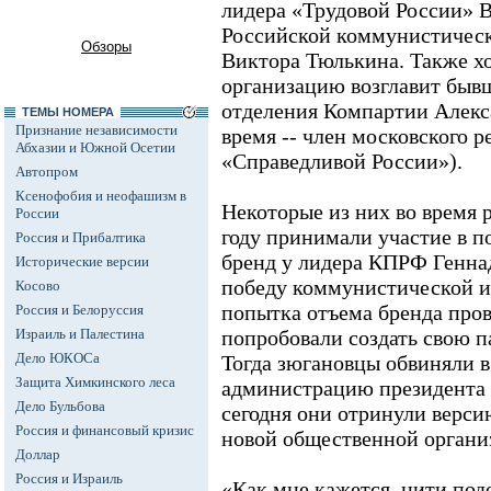
лидера «Трудовой России» В
Российской коммунистическ
Обзоры
Виктора Тюлькина. Также хо
организацию возглавит бывш
отделения Компартии Алекса
ТЕМЫ НОМЕРА
Признание независимости
время -- член московского 
Абхазии и Южной Осетии
«Справедливой России»).
Автопром
Ксенофобия и неофашизм в
Некоторые из них во время 
России
году принимали участие в п
Россия и Прибалтика
бренд у лидера КПРФ Геннад
Исторические версии
победу коммунистической ид
Косово
попытка отъема бренда пров
Россия и Белоруссия
Израиль и Палестина
попробовали создать свою 
Дело ЮКОСа
Тогда зюгановцы обвиняли в
Защита Химкинского леса
администрацию президента
Дело Бульбова
сегодня они отринули верси
Россия и финансовый кризис
новой общественной органи
Доллар
Россия и Израиль
«Как мне кажется, нити под