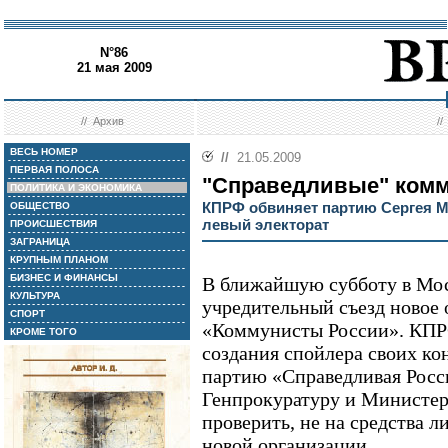
N°86
21 мая 2009
//
Архив
/
ВЕСЬ НОМЕР
//
21.05.2009
ПЕРВАЯ ПОЛОСА
"Справедливые" ком
ПОЛИТИКА И ЭКОНОМИКА
КПРФ обвиняет партию Сергея М
ОБЩЕСТВО
левый электорат
ПРОИСШЕСТВИЯ
ЗАГРАНИЦА
КРУПНЫМ ПЛАНОМ
БИЗНЕС И ФИНАНСЫ
В ближайшую субботу в Мос
КУЛЬТУРА
учредительный съезд новое
СПОРТ
«Коммунисты России». КПРФ
КРОМЕ ТОГО
создания спойлера своих ко
партию «Справедливая Росси
Генпрокуратуру и Министер
проверить, не на средства л
новой организации.