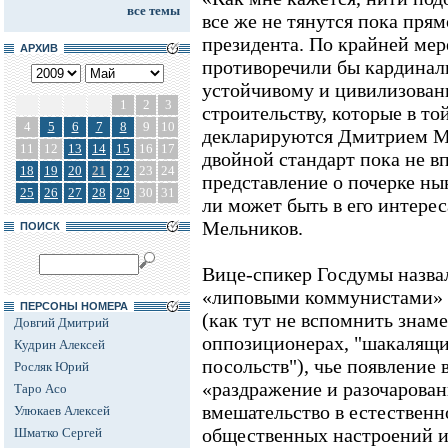
все темы
все же не тянутся пока пря
президента. По крайней мер
АРХИВ
противоречили бы кардинал
устойчивому и цивилизова
1
2
3
строительству, которые в т
4
5
6
7
8
9
10
декларируются Дмитрием М
11
12
13
14
15
16
17
двойной стандарт пока не в
18
19
20
21
22
23
24
представление о почерке ны
25
26
27
28
29
30
31
ли может быть в его интерес
Мельников.
ПОИСК
Вице-спикер Госдумы назва
«липовыми коммунистами» 
ПЕРСОНЫ НОМЕРА
(как тут не вспомнить зна
Довгий Дмитрий
оппозиционерах, "шакалящи
Кудрин Алексей
посольств"), чье появление 
Росляк Юрий
«раздражение и разочарован
Таро Асо
вмешательство в естествен
Улюкаев Алексей
общественных настроений и
Шматко Сергей