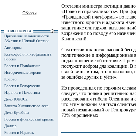
Отставки министра юстиции давно
«Право и справедливость». При ф
Обзоры
«Гражданской платформы» во главе
известного юриста и адвоката Чвен
защитнике олигархов, вызвала наи
ТЕМЫ НОМЕРА
возражения по поводу его назначе
Признание независимости
Качиньский.
Абхазии и Южной Осетии
Автопром
Сам отставник после часовой бесед
Ксенофобия и неофашизм в
политические и информационные во
России
подал прошение об отставке. Премь
Россия и Прибалтика
послужит добром для коалиции. В 
своей вины в том, что произошло, 
Исторические версии
за ошибки других и уйти».
Косово
Россия и Белоруссия
Из проведенных по горячим следа
Израиль и Палестина
следует, что поляки решительно на
расследования гибели Олевника и 
Дело ЮКОСа
что этим должны заняться следств
Защита Химкинского леса
новый независимый от Генпрокурат
Дело Бульбова
72% опрошенных.
Россия и финансовый кризис
Доллар
Россия и Израиль