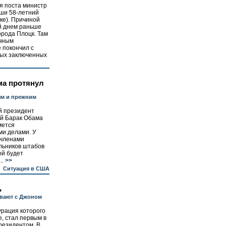
я поста министр
ши 58-летний
ке). Причиной
й днем раньше
орода Плоцк. Там
очным
 покончил с
мых заключенных
ма протянул
ям и прежним
й президент
й Барак Обама
мется
и делами. У
 членами
льников штабов
ой будет
..
>>
Ситуация в США
ь
ивают с Джоном
урация которого
, стал первым в
резидентом. В