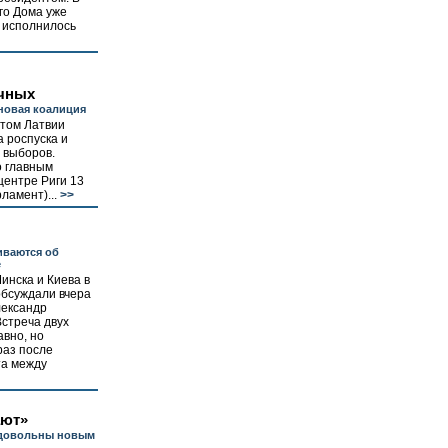
го Дома уже
 исполнилось
чных
новая коалиция
том Латвии
а роспуска и
 выборов.
о главным
центре Риги 13
ламент)...
>>
иваются об
е
инска и Киева в
обсуждали вчера
лександр
стреча двух
вно, но
раз после
та между
ают»
едовольны новым