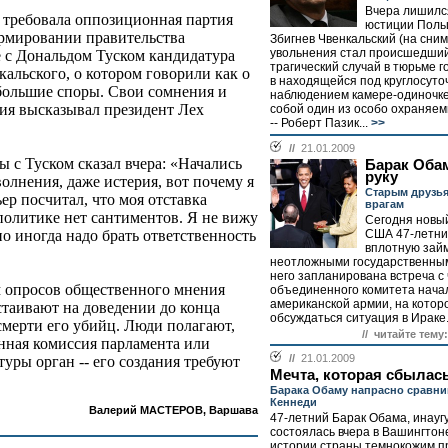
Вчера лишилс
 требовала оппозиционная партия
юстиции Поль
ормировании правительства
Збигнев Чвенкальский (на сним
увольнения стал происшедши
 с Дональдом Туском кандидатура
трагический случай в тюрьме г
кальского, о котором говорили как о
в находящейся под круглосут
большие споры. Свои сомнения и
наблюдением камере-одиночке
ния высказывал президент Лех
собой один из особо охраняе
-- Роберт Пазик...
>>
//
21.01.2009
ы с Туском сказал вчера: «Начались
Барак Оба
руку
лнения, даже истерия, вот почему я
Старым друзь
ер посчитал, что моя отставка
врагам
политике нет сантиментов. Я не вижу
Сегодня новы
США 47-летни
но иногда надо брать ответственность
вплотную зай
неотложными государственным
него запланирована встреча с
м опросов общественного мнения
объединенного комитета нача
американской армии, на котор
стаивают на доведении до конца
обсуждаться ситуация в Ираке.
смерти его убийц. Люди полагают,
// читайте тему:
енная комиссия парламента или
//
21.01.2009
уры орган -- его создания требуют
Мечта, которая сбылас
Барака Обаму напрасно сравн
Кеннеди
Валерий МАСТЕРОВ, Варшава
47-летний Барак Обама, инауг
состоялась вчера в Вашингтоне
истории страны темнокожим п