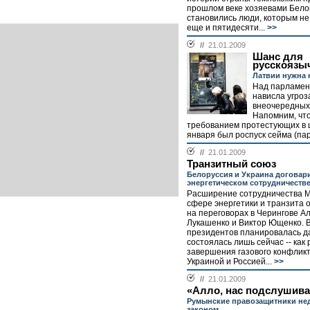
прошлом веке хозяевами Бело
становились люди, которым не
еще и пятидесяти...
>>
//
21.01.2009
Шанс для
русскоязы
Латвии нужна 
Над парламен
нависла угроз
внеочередных
Напомним, чт
требованием протестующих в 
января был роспуск сейма (пар
//
21.01.2009
Транзитный союз
Белоруссия и Украина договар
энергетическом сотрудничеств
Расширение сотрудничества М
сфере энергетики и транзита 
на переговорах в Черингове А
Лукашенко и Виктор Ющенко. В
президентов планировалась да
состоялась лишь сейчас -- как 
завершения газового конфлик
Украиной и Россией...
>>
//
21.01.2009
«Алло, нас подслушив
Румынские правозащитники н
законом