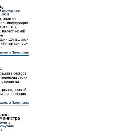
ец
 сектор Газа
к ООН
, когда за
лась инаугурация
дента США
, палестинский
ее
рмии. Длившуюся
 «Литой свинец»
>
аиль и Палестина
АС
рации в секторе
 перевода своих
оложения на
я
трелов, первый
мная операция...
аиль и Палестина
олил
 министра
смерть
озмутила
ть