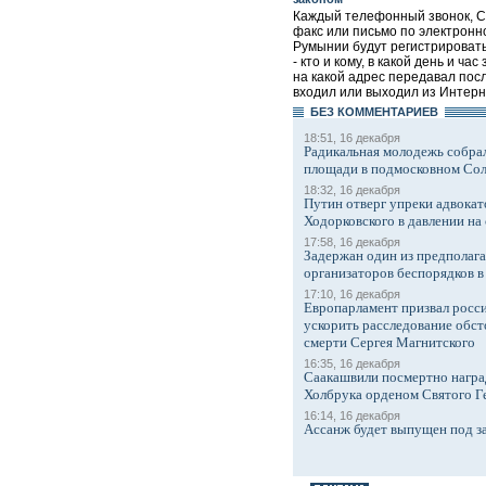
Каждый телефонный звонок, 
факс или письмо по электронн
Румынии будут регистрировать
- кто и кому, в какой день и час 
на какой адрес передавал посл
входил или выходил из Интерне
БЕЗ КОМMЕНТАРИЕВ
18:51, 16 декабря
Радикальная молодежь собрал
площади в подмосковном Со
18:32, 16 декабря
Путин отверг упреки адвокат
Ходорковского в давлении на 
17:58, 16 декабря
Задержан один из предполаг
организаторов беспорядков 
17:10, 16 декабря
Европарламент призвал росси
ускорить расследование обст
смерти Сергея Магнитского
16:35, 16 декабря
Саакашвили посмертно награ
Холбрука орденом Святого Г
16:14, 16 декабря
Ассанж будет выпущен под з