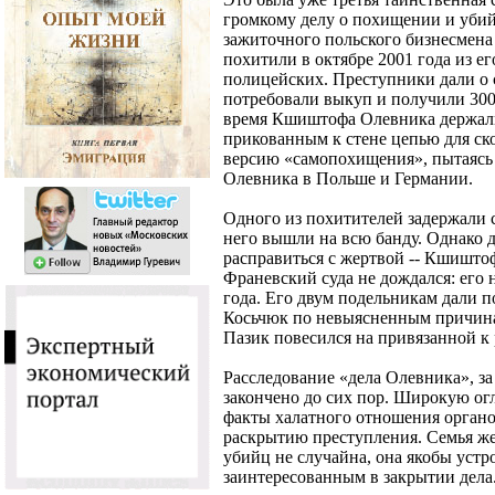
громкому делу о похищении и уби
зажиточного польского бизнесмен
похитили в октябре 2001 года из е
полицейских. Преступники дали о 
потребовали выкуп и получили 300 т
время Кшиштофа Олевника держали
прикованным к стене цепью для ск
версию «самопохищения», пытаясь
Олевника в Польше и Германии.
Одного из похитителей задержали с
него вышли на всю банду. Однако д
расправиться с жертвой -- Кшишто
Франевский суда не дождался: его
года. Его двум подельникам дали 
Косьчюк по невыясненным причинам
Пазик повесился на привязанной к 
Расследование «дела Олевника», за
закончено до сих пор. Широкую о
факты халатного отношения органо
раскрытию преступления. Семья жер
убийц не случайна, она якобы устр
заинтересованным в закрытии дела