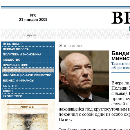
N°8
21 января 2009
//
Архив
/
ВЕСЬ НОМЕР
//
21.01.2009
ПЕРВАЯ ПОЛОСА
Банди
ПОЛИТИКА И ЭКОНОМИКА
минис
ОБЩЕСТВО
Таинствен
ПРОИСШЕСТВИЯ
обществен
ЗАГРАНИЦА
ИНФОРМАЦИОННОЕ ОБЩЕСТВО
БИЗНЕС И ФИНАНСЫ
Вчера ли
КУЛЬТУРА
Польши 5
СПОРТ
снимке)
.
КРОМЕ ТОГО
происшед
случай в
находящейся под круглосуточным 
покончил с собой один из особо ох
Пазик.
Это была уже третья таинственная