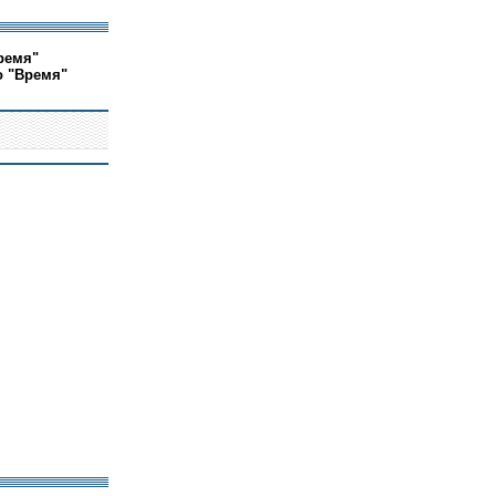
ремя"
о "Время"