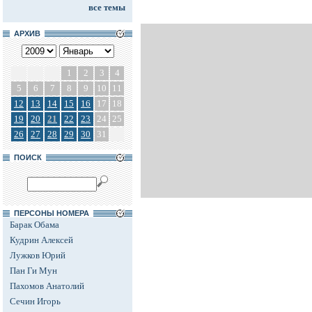
все темы
АРХИВ
1
2
3
4
5
6
7
8
9
10
11
12
13
14
15
16
17
18
19
20
21
22
23
24
25
26
27
28
29
30
31
ПОИСК
ПЕРСОНЫ НОМЕРА
Барак Обама
Кудрин Алексей
Лужков Юрий
Пан Ги Мун
Пахомов Анатолий
Сечин Игорь