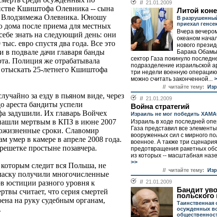
//
21.01.2009
йстве Кшиштофа Олевника -- сына
Литой кон
а Влодзимежа Олевника. Юношу
В разрушенный
приехал генсе
го дома после приема для местных
Вчера вечером
себе знать на следующий день: они
океаном нача
ыс. евро спустя два года. Все это
нового прези
 в подвале дачи главаря банды
Барака Обамы
сектор Газа покинуло последн
ота. Полиция же отрабатывала
подразделение израильской а
 отыскать 25-летнего Кшиштофа
три недели военную операцию
можно считать законченной...
>
// читайте тему:
Изр
лучайно за езду в пьяном виде, через
//
21.01.2009
о ареста бандиты успели
Война стратегий
фа задушили. Их главарь Войчех
Израиль не мог победить ХАМ
 нашли мертвым в КПЗ в июне 2007
Израиль в ходе последней опе
Газа представил все элементы
пожизненные сроки. Славомир
вооруженных сил с мирного п
 умер в камере в апреле 2008 года.
военное. А также три сценари
решетке простыне позавчера.
предотвращения ракетных обс
из которых -- масштабная назе
>>
 которым следит вся Польша, не
// читайте тему:
Изр
гласку получили многочисленные
//
21.01.2009
в юстиции разного уровня к
Бандит ув
твы считает, что серия смертей
польского
оена на руку судебным органам,
Таинственная 
.
осужденных в
общественнос