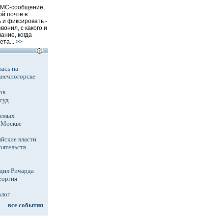
СМС-сообщение,
ой почте в
 и фиксировать -
звонил, с какого и
ание, когда
та...
>>
ась на
лнечногорске
ов
суд
аемых
в Москве
йские власти
оятельств
дил Ричарда
еоргия
алог
все события