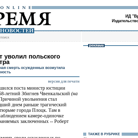
ИД "В
Издательств
/
поиск
т уволил польского
тра
ная смерть осужденных возмутила
ность
версия для печати
шился поста министр юстиции
8-летний Збигнев Чвенкальский
(на
 Причиной увольнения стал
ший днем раньше трагический
 тюрьме города Плоцк. Там в
наблюдением камере-одиночке
раняемых заключенных -- Роберт
ТАКЖЕ В РУБРИКЕ
 смерть среди осужденных по