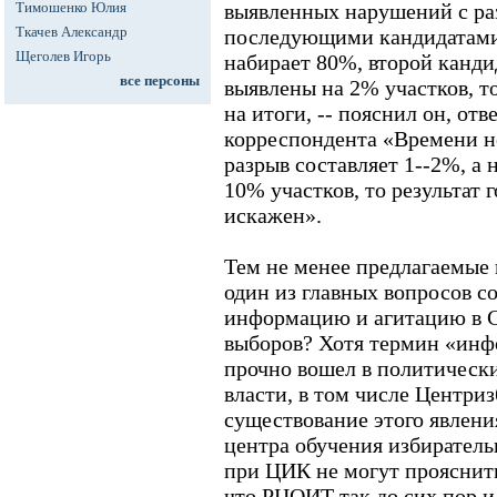
Тимошенко Юлия
выявленных нарушений с ра
Ткачев Александр
последующими кандидатами 
Щеголев Игорь
набирает 80%, второй канди
все персоны
выявлены на 2% участков, т
на итоги, -- пояснил он, отв
корреспондента «Времени но
разрыв составляет 1--2%, а
10% участков, то результат
искажен».
Тем не менее предлагаемые 
один из главных вопросов с
информацию и агитацию в С
выборов? Хотя термин «ин
прочно вошел в политически
власти, в том числе Центри
существование этого явлен
центра обучения избирател
при ЦИК не могут прояснит
что РЦОИТ так до сих пор и