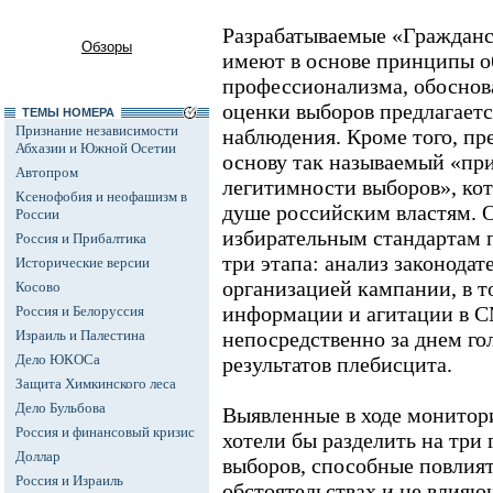
Разрабатываемые «Граждан
Обзоры
имеют в основе принципы о
профессионализма, обоснов
оценки выборов предлагаетс
ТЕМЫ НОМЕРА
Признание независимости
наблюдения. Кроме того, пр
Абхазии и Южной Осетии
основу так называемый «пр
Автопром
легитимности выборов», кот
Ксенофобия и неофашизм в
душе российским властям. 
России
избирательным стандартам п
Россия и Прибалтика
три этапа: анализ законодат
Исторические версии
организацией кампании, в 
Косово
информации и агитации в С
Россия и Белоруссия
Израиль и Палестина
непосредственно за днем го
Дело ЮКОСа
результатов плебисцита.
Защита Химкинского леса
Дело Бульбова
Выявленные в ходе монитор
Россия и финансовый кризис
хотели бы разделить на три
Доллар
выборов, способные повлия
Россия и Израиль
обстоятельствах и не влияю