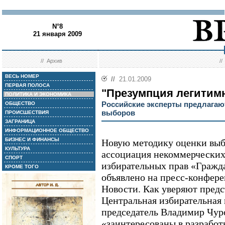
N°8
21 января 2009
//
Архив
/
ВЕСЬ НОМЕР
//
21.01.2009
ПЕРВАЯ ПОЛОСА
"Презумпция легитим
ПОЛИТИКА И ЭКОНОМИКА
Российские эксперты предлагаю
ОБЩЕСТВО
выборов
ПРОИСШЕСТВИЯ
ЗАГРАНИЦА
ИНФОРМАЦИОННОЕ ОБЩЕСТВО
БИЗНЕС И ФИНАНСЫ
Новую методику оценки выбо
КУЛЬТУРА
ассоциация некоммерческих
СПОРТ
избирательных прав «Гражда
КРОМЕ ТОГО
объявлено на пресс-конфере
Новости. Как уверяют предс
Центральная избирательная 
председатель Владимир Чуро
«заинтересованы в разработ