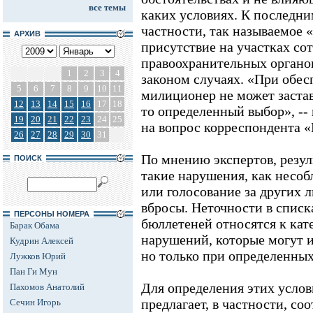
все темы
каких условиях. К последни
частности, так называемое 
АРХИВ
присутствие на участках со
правоохранительных органо
1
2
3
4
законом случаях. «При обес
5
6
7
8
9
10
11
милиционер не может застав
12
13
14
15
16
17
18
то определенный выбор», -- 
19
20
21
22
23
24
25
на вопрос корреспондента 
26
27
28
29
30
31
По мнению экспертов, резул
ПОИСК
такие нарушения, как несо
или голосование за других л
вбросы. Неточности в списк
ПЕРСОНЫ НОМЕРА
бюллетеней относятся к ка
Барак Обама
нарушений, которые могут и
Кудрин Алексей
но только при определенных
Лужков Юрий
Пан Ги Мун
Для определения этих усло
Пахомов Анатолий
предлагает, в частности, со
Сечин Игорь