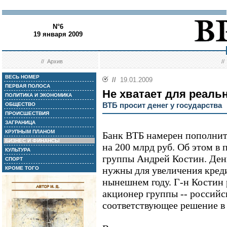
N°6
19 января 2009
//
Архив
/
ВЕСЬ НОМЕР
//
19.01.2009
ПЕРВАЯ ПОЛОСА
Не хватает для реальн
ПОЛИТИКА И ЭКОНОМИКА
ВТБ просит денег у государства
ОБЩЕСТВО
ПРОИСШЕСТВИЯ
ЗАГРАНИЦА
КРУПНЫМ ПЛАНОМ
Банк ВТБ намерен пополнит
БИЗНЕС И ФИНАНСЫ
на 200 млрд руб. Об этом в 
КУЛЬТУРА
группы Андрей Костин. Ден
СПОРТ
нужны для увеличения креди
КРОМЕ ТОГО
нынешнем году. Г-н Костин 
акционер группы -- российс
соответствующее решение в