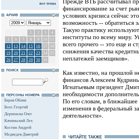
Прежде ВТБ рассчитывал пр
все темы
финансирование за счет рын
условиях кризиса сейчас эт
АРХИВ
возможность -- обратиться 
Такую практику использую
1
2
3
4
институты по всему миру. 
5
6
7
8
9
10
11
всего прочего -- это еще и 
12
13
14
15
16
17
18
снижения качества кредитны
19
20
21
22
23
24
25
неплатежей заемщиков».
26
27
28
29
30
31
ПОИСК
Как известно, на прошлой н
финансов Алексеем Кудрины
Игнатьевым президент Дмит
необходимости дополнитель
ПЕРСОНЫ НОМЕРА
Барак Обама
По его словам, в ближайшее
Боос Георгий
изменения в федеральный за
Дерипаска Олег
деятельности».
Качиньский Лех
Костин Андрей
Медведев Дмитрий
ЧИТАЙТЕ ТАКЖЕ