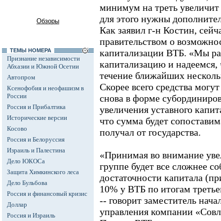
минимум на треть увеличит
для этого нужны дополните
Обзоры
Как заявил г-н Костин, сейч
правительством о возможно
ТЕМЫ НОМЕРА
капитализации ВТБ. «Мы р
Признание независимости
капитализацию и надеемся, 
Абхазии и Южной Осетии
течение ближайших нескольк
Автопром
Скорее всего средства могу
Ксенофобия и неофашизм в
России
снова в форме субординиров
Россия и Прибалтика
увеличения уставного капит
Исторические версии
что сумма будет сопоставим
Косово
получал от государства.
Россия и Белоруссия
Израиль и Палестина
«Принимая во внимание уве
Дело ЮКОСа
группе будет все сложнее с
Защита Химкинского леса
достаточности капитала (п
Дело Бульбова
10% у ВТБ по итогам третье
Россия и финансовый кризис
-- говорит заместитель нач
Доллар
управления компании «Совли
Россия и Израиль