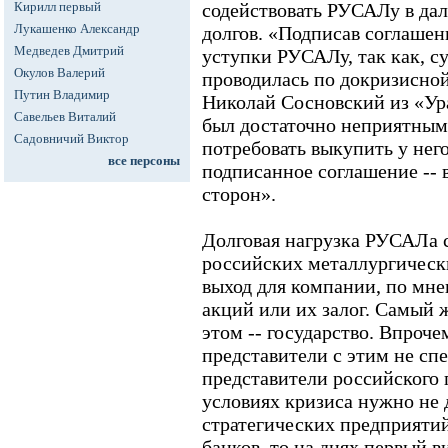
Кирилл первый
содействовать РУСАЛу в да
Лукашенко Александр
долгов. «Подписав соглашен
Медведев Дмитрий
уступки РУСАЛу, так как, су
Окулов Валерий
проводилась по докризисной
Путин Владимир
Николай Сосновский из «Ур
Савельев Виталий
был достаточно неприятным 
Садовничий Виктор
потребовать выкупить у нег
все персоны
подписанное соглашение --
сторон».
Долговая нагрузка РУСАЛа с
российских металлургическ
выход для компании, по мне
акций или их залог. Самый 
этом -- государство. Впрочем
представители с этим не спе
представители российского п
условиях кризиса нужно не 
стратегических предприяти
банков, то на днях первый 