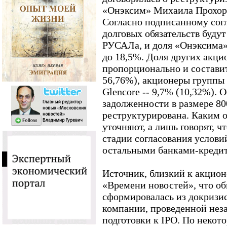
«Онэксим» Михаила Прохоров
Согласно подписанному сог
долговых обязательств буду
РУСАЛа, и доля «Онэксима»
до 18,5%. Доля других акци
пропорционально и составит
56,76%), акционеры группы 
Glencore -- 9,7% (10,32%). 
задолженности в размере 80
реструктурирована. Каким 
уточняют, а лишь говорят, ч
стадии согласования услови
остальными банками-креди
Источник, близкий к акцион
«Времени новостей», что о
сформировалась из докризи
компании, проведенной нез
подготовки к IPO. По неко