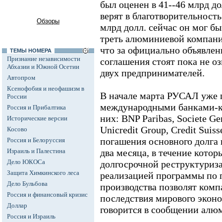
был оценен в 41--46 млрд до
верят в благотворительность 
Обзоры
млрд долл. сейчас он мог б
треть алюминиевой компани
что за официально объявле
ТЕМЫ НОМЕРА
Признание независимости
соглашения стоят пока не о
Абхазии и Южной Осетии
двух предпринимателей.
Автопром
Ксенофобия и неофашизм в
В начале марта РУСАЛ уже 
России
международными банками-к
Россия и Прибалтика
них: BNP Paribas, Societe Ge
Исторические версии
Unicredit Group, Credit Suiss
Косово
погашения основного долга в
Россия и Белоруссия
Израиль и Палестина
два месяца, в течение котор
Дело ЮКОСа
долгосрочной реструктуриза
Защита Химкинского леса
реализацией программы по
Дело Бульбова
производства позволят ком
Россия и финансовый кризис
последствия мирового эконо
Доллар
говорится в сообщении алю
Россия и Израиль