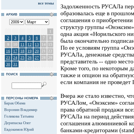
все темы
Задолженность РУСАЛа пер
образовалась еще в прошлом
АРХИВ
соглашения о приобретении
структур группы «Онэксим»
1
одна акция «Норильского ни
2
3
4
5
6
7
8
была окончательно подписан
9
10
11
12
13
14
15
По ее условиям группа «Он
16
17
18
19
20
21
22
РУСАЛа, денежные средства (
23
24
25
26
27
28
29
представитель -- одно мест
30
31
Кроме того, по некоторым д
также и опцион на обратну
ПОИСК
если компания не проведет I
Вчера же стало известно, чт
ПЕРСОНЫ НОМЕРА
РУСАЛом, «Онэксим» соглас
Барак Обама
права обратной продажи вс
Воронин Владимир
РУСАЛа на период действия
Голикова Татьяна
соглашения алюминиевой к
Дерипаска Олег
банками-кредиторами (stands
Евдокимов Юрий