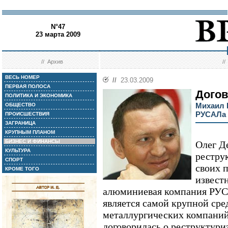
N°47
23 марта 2009
//
Архив
/
ВЕСЬ НОМЕР
//
23.03.2009
ПЕРВАЯ ПОЛОСА
Догов
ПОЛИТИКА И ЭКОНОМИКА
Михаил 
ОБЩЕСТВО
РУСАЛа 
ПРОИСШЕСТВИЯ
ЗАГРАНИЦА
КРУПНЫМ ПЛАНОМ
БИЗНЕС И ФИНАНСЫ
Олег Д
КУЛЬТУРА
рестру
СПОРТ
своих 
КРОМЕ ТОГО
известн
алюминиевая компания РУС
является самой крупной сре
металлургических компаний 
договорилась о реструктури