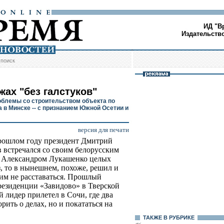
ИД "В
Издательств
/
поиск
жах "без галстуков"
облемы со строительством объекта по
а в Минске -- с признанием Южной Осетии и
версия для печати
рошлом году президент Дмитрий
 встречался со своим белорусским
 Александром Лукашенко целых
з, то в нынешнем, похоже, решил и
ним не расставаться. Прошлый
 резиденции «Завидово» в Тверской
й лидер прилетел в Сочи, где два
рить о делах, но и покататься на
ТАКЖЕ В РУБРИКЕ