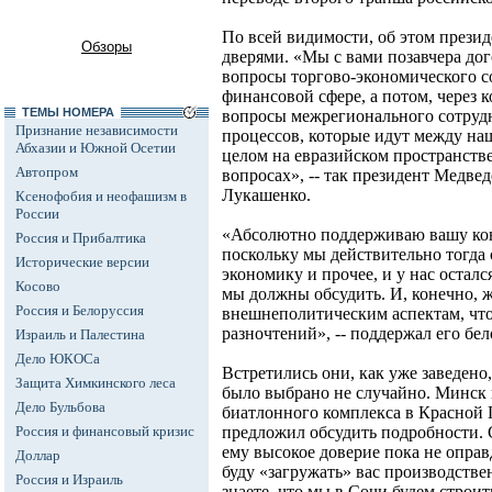
По всей видимости, об этом презид
Обзоры
дверями. «Мы с вами позавчера дог
вопросы торгово-экономического с
финансовой сфере, а потом, через 
ТЕМЫ НОМЕРА
вопросы межрегионального сотруд
Признание независимости
процессов, которые идут между на
Абхазии и Южной Осетии
целом на евразийском пространств
Автопром
вопросах», -- так президент Медве
Лукашенко.
Ксенофобия и неофашизм в
России
«Абсолютно поддерживаю вашу ко
Россия и Прибалтика
поскольку мы действительно тогда
Исторические версии
экономику и прочее, и у нас остал
Косово
мы должны обсудить. И, конечно, 
Россия и Белоруссия
внешнеполитическим аспектам, что
разночтений», -- поддержал его бе
Израиль и Палестина
Дело ЮКОСа
Встретились они, как уже заведено,
Защита Химкинского леса
было выбрано не случайно. Минск 
Дело Бульбова
биатлонного комплекса в Красной
Россия и финансовый кризис
предложил обсудить подробности. 
ему высокое доверие пока не оправ
Доллар
буду «загружать» вас производств
Россия и Израиль
знаете, что мы в Сочи будем стро