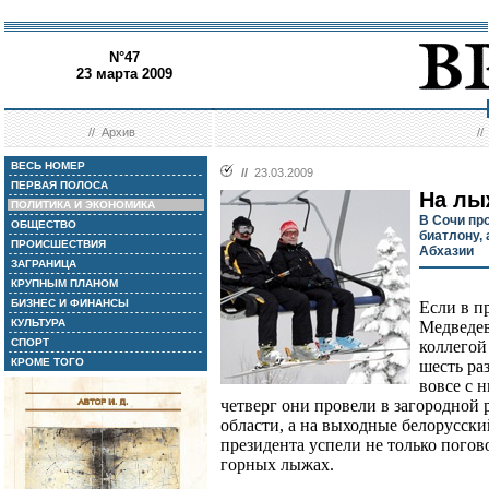
N°47
23 марта 2009
//
Архив
/
ВЕСЬ НОМЕР
//
23.03.2009
ПЕРВАЯ ПОЛОСА
На лы
ПОЛИТИКА И ЭКОНОМИКА
В Сочи пр
ОБЩЕСТВО
биатлону, 
ПРОИСШЕСТВИЯ
Абхазии
ЗАГРАНИЦА
КРУПНЫМ ПЛАНОМ
БИЗНЕС И ФИНАНСЫ
Если в п
КУЛЬТУРА
Медведев
СПОРТ
коллегой
КРОМЕ ТОГО
шесть ра
вовсе с 
четверг они провели в загородной
области, а на выходные белорусски
президента успели не только погово
горных лыжах.