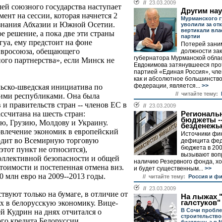
//
23.03.2009
ей союзного государства наступает
Другим нау
ент на сессии, которая начнется 2
Мурманского г
изнания Абхазии и Южной Осетии.
уволили за от
вертикали вла
 решение, а пока две эти страны
партии
уа, ему предстоит на фоне
Потерей зани
Евросоюза, обещающего
должности за
губернатора Мурманской обла
ого партнерства», если Минск не
Евдокимова затянувшееся про
партией «Единая Россия», чле
как и абсолютное большинство
федерации, является...
>>
льско-шведская инициатива по
// читайте тему:
ими республиками. Она была
 и правительств стран -- членов ЕС в
//
23.03.2009
ссчитана на шесть стран:
Региональ
бюджеты --
ю, Грузию, Молдову и Украину.
безденежь
овлечение экономик в европейский
Источники фи
ходит во Всемирную торговую
дефицита фед
бюджета в 200
этот пункт не относится),
вызывают воп
оллективной безопасности и общей
наличию Резервного фонда, х
тоимости и постепенная отмена виз.
и будет существенным...
>>
 млн евро на 2009--2013 годы.
// читайте тему:
Россия и ф
//
23.03.2009
вуют только на бумаге, в отличие от
На лыжах 
галстуков"
х в белорусскую экономику. Вице-
В Сочи пробл
й Кудрин на днях отчитался о
строительство
го кредита Белоруссии.