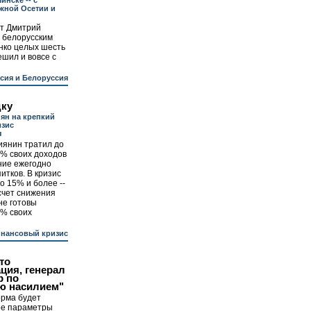
инске -- с
жной Осетии и
нт Дмитрий
 белорусским
нко целых шесть
ешил и вовсе с
сия и Белоруссия
дку
ян на крепкий
изис
я
иянин тратил до
1% своих доходов
ние ежегодно
итков. В кризис
о 15% и более --
 счет снижения
не готовы
5% своих
инансовый кризис
то
ция, генерал
р по
ю насилием"
рма будет
ее параметры