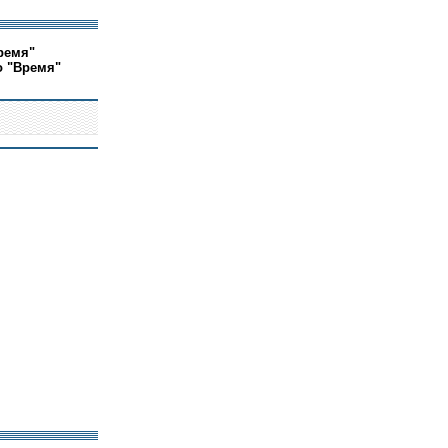
ремя"
о "Время"