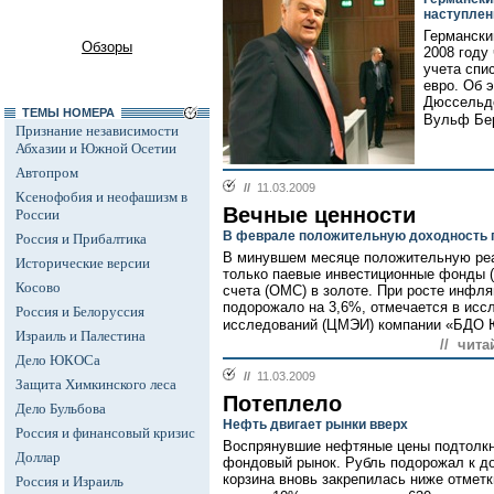
наступлен
Германски
Обзоры
2008 году
учета спи
евро. Об 
Дюссельдо
ТЕМЫ НОМЕРА
Вульф Бер
Признание независимости
Абхазии и Южной Осетии
Автопром
//
11.03.2009
Ксенофобия и неофашизм в
Вечные ценности
России
В феврале положительную доходность 
Россия и Прибалтика
В минувшем месяце положительную ре
Исторические версии
только паевые инвестиционные фонды 
Косово
счета (ОМС) в золоте. При росте инфля
подорожало на 3,6%, отмечается в исс
Россия и Белоруссия
исследований (ЦМЭИ) компании «БДО 
Израиль и Палестина
// чита
Дело ЮКОСа
//
11.03.2009
Защита Химкинского леса
Потеплело
Дело Бульбова
Нефть двигает рынки вверх
Россия и финансовый кризис
Воспрянувшие нефтяные цены подтолкн
Доллар
фондовый рынок. Рубль подорожал к до
корзина вновь закрепилась ниже отметк
Россия и Израиль