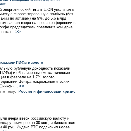
ие»
й энергетический гигант E.ON увеличил в
 чистую скорректированную прибыль (без
саний по активам) на 9%, до 5,6 млрд
этом заявил вчера на пресс-конференции в
рфе председатель правления концерна
>>
нотат...
показали ПИФы и золото
альную рублевую доходность показали
(ПИФы) и обезличенные металлические
ции в феврале на 1,7% золото
ледовании Центра макроэкономических
>>
Юникон»...
йте тему:
Россия и финансовый кризис
ули вчера вверх российскую валюту и
ллару примерно на 30 коп., и бивалютная
и 40 руб. Индекс РТС подскочил более