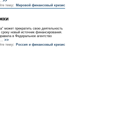
>>
..
йте тему:
Мировой финансовый кризис
ржки
а" может прекратить свою деятельность
му сроку новый источник финансирования.
правила в Федеральное агентство
>>
...
йте тему:
Россия и финансовый кризис