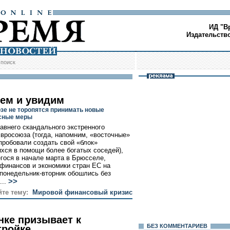
ИД "В
Издательств
/
поиск
ем и увидим
зе не торопятся принимать новые
сные меры
авнего скандального экстренного
вросоюза (тогда, напомним, «восточные»
пробовали создать свой «блок»
ся в помощи более богатых соседей),
гося в начале марта в Брюсселе,
финансов и экономики стран ЕС на
 понедельник-вторник обошлись без
>>
...
йте тему:
Мировой финансовый кризис
нке призывает к
БЕЗ КОМMЕНТАРИЕВ
тройке