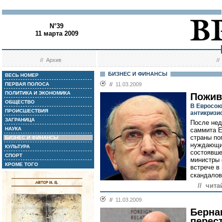
N°39
11 марта 2009
//
Архив
/
БИЗНЕС И ФИНАНСЫ
ВЕСЬ НОМЕР
ПЕРВАЯ ПОЛОСА
//
11.03.2009
ПОЛИТИКА И ЭКОНОМИКА
Пожив
ОБЩЕСТВО
В Евросою
ПРОИСШЕСТВИЯ
антикризи
ЗАГРАНИЦА
После нед
НАУКА
саммита Е
страны по
БИЗНЕС И ФИНАНСЫ
нуждающих
КУЛЬТУРА
состоявше
СПОРТ
министры 
КРОМЕ ТОГО
встрече в
скандалов
// чита
//
11.03.2009
Берна
перес