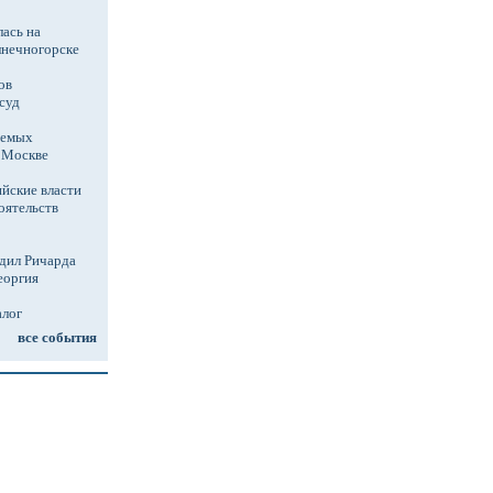
ась на
лнечногорске
ов
суд
аемых
в Москве
йские власти
оятельств
дил Ричарда
еоргия
алог
все события