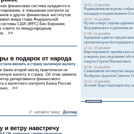
18:51, 16 декабря
кая финансовая система нуждается в
Радикальная молодежь собрал
улировании, в повышении контроля за
площади в подмосковном Со
анков и других финансовых институтов.
аявил вчера глава Федеральной
18:32, 16 декабря
Путин отверг упреки адвокат
 системы США (ФРС) Бен Бернанке,
Ходорковского в давлении на 
в совете по международным
>>
м...
17:58, 16 декабря
Задержан один из предполаг
организаторов беспорядков 
17:10, 16 декабря
Европарламент призвал росси
ускорить расследование обст
ры в подарок от народа
смерти Сергея Магнитского
естали ввозить в страну наличную валюту
16:35, 16 декабря
е банки второй месяц практически не
Саакашвили посмертно награ
личную валюту в страну. Об этом заявила
Холбрука орденом Святого Г
ектор департамента финансового
16:14, 16 декабря
га и валютного контроля Банка России
Ассанж будет выпущен под з
>>
нко...
// читайте тему:
Доллар
у и ветру навстречу
й Е.ON завершил «инвестиционное