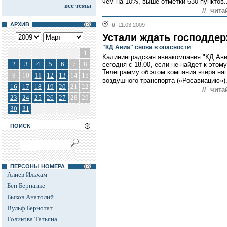
чем на 10%, выше отметки 630 пунктов.
все темы
// чита
АРХИВ
//
11.03.2009
Устали ждать господде
"КД Авиа" снова в опасности
1
Калининградская авиакомпания "КД Ави
2
3
4
5
6
7
8
сегодня с 18.00, если не найдет к это
Телеграмму об этом компания вчера на
9
10
11
12
13
14
15
воздушного транспорта («Росавиацию»).
16
17
18
19
20
21
22
// чита
23
24
25
26
27
28
29
30
31
ПОИСК
ПЕРСОНЫ НОМЕРА
Алиев Ильхам
Бен Бернанке
Быков Анатолий
Вульф Бернотат
Голикова Татьяна