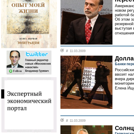
Американс
новом рег
работой б
Об этом з
резервной
выступая 
отношения
//
11.03.2009
Долла
Банки пер
Российски
ввозят на
вчера дир
мониторин
Елена Ище
//
11.03.2009
Солнц
Германски