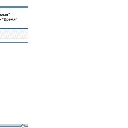
ремя"
о "Время"