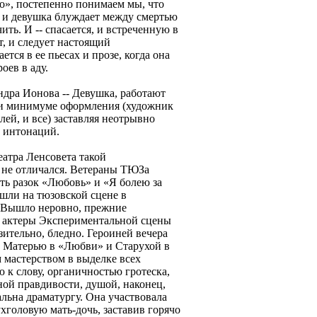
ошо», постепенно понимаем мы, что
, и девушка блуждает между смертью
ть. И -- спасается, и встреченную в
т, и следует настоящий
ется в ее пьесах и прозе, когда она
оев в аду.
ндра Ионова -- Девушка, работают
при минимуме оформления (художник
лей, и все) заставляя неотрывно
и интонаций.
еатра Ленсовета такой
 не отличался. Ветераны ТЮЗа
ть разок «Любовь» и «Я болею за
 шли на тюзовской сцене в
. Вышло неровно, прежние
 актеры Экспериментальной сцены
ительно, бледно. Героиней вечера
а Матерью в «Любви» и Старухой в
мастерством в выделке всех
ю к слову, органичностью гротеска,
ой правдивости, душой, наконец,
льна драматургу. Она участвовала
хголовую мать-дочь, заставив горячо