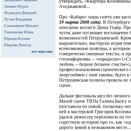
утверждать, «Квартира Коломбины»
Ахеджаковой...
Зязиков Мурат
Медведев Дмитрий
Про «Кабаре» наша газета уже рас
Путин Владимир
19 марта 2008 года)
. В Петербурге
Саакашвили Михаил
описании коллеги Дины Годер. Пр
Тимошенко Юлия
чуток даже пугающее восхищение 
возможностей Петрушевской. Кроме
Юдаева Ксения
выразительно, мастерски играя тем
Ющенко Виктор
всевозможные шлягеры, к которым 
все персоны
гомерически смешные тексты, и пр
стихоафоризмы -- «парадоски» («Стр
любовь -- бедное больное счастье»
профессионализмом сценического п
энергообмен с ним таковы, будто 
Петрушевская полвека провела не 
сцене.
Дальше фестиваль шел без личного 
Малой сцене ТЮЗа Галина Бызгу по
(поставила по новой, поскольку нес
ней в мастерской Григория Козлова
удался: режиссер переложила на т
горестную историю про то, как «од
дороги зимой в незнакомом месте...