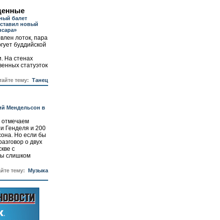
щенные
ный балет
дставил новый
нсара»
влен лоток, пара
гует буддийской
и
. На стенах
енных статуэток
тайте тему:
Танец
ий Мендельсон в
м отмечаем
ти Генделя и 200
она. Но если бы
разговор о двух
кве с
бы слишком
айте тему:
Музыка