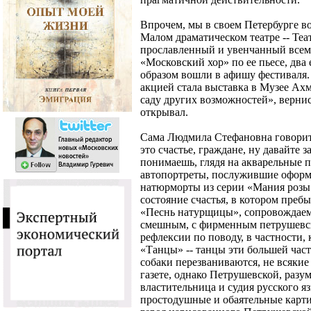
Впрочем, мы в своем Петербурге во
Малом драматическом театре -- Те
прославленный и увенчанный всем
«Московский хор» по ее пьесе, два
образом вошли в афишу фестиваля
акцией стала выставка в Музее А
саду других возможностей», верн
открывал.
Сама Людмила Стефановна говорит:
это счастье, граждане, ну давайте з
понимаешь, глядя на акварельные п
автопортреты, послужившие оформ
натюрморты из серии «Мания розы»,
состояние счастья, в котором преб
«Песнь натурщицы», сопровождаема
смешным, с фирменным петрушевс
рефлексии по поводу, в частности,
«Танцы» -- танцы эти большей част
собаки перезваниваются, не всякие
газете, однако Петрушевской, разум
властительница и судия русского яз
простодушные и обаятельные карти