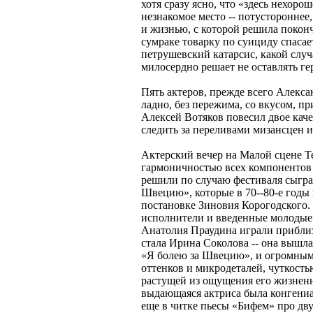
хотя сразу ясно, что «здесь нехор
незнакомое место -- потустороннее
и жизнью, с которой решила покончи
сумраке товарку по суициду спасае
петрушевский катарсис, какой случа
милосердно решает не оставлять гер
Пять актеров, прежде всего Алекса
ладно, без пережима, со вкусом, 
Алексей Вотяков повесил двое каче
следить за переливами мизансцен 
Актерский вечер на Малой сцене Т
гармоничностью всех компонентов
решили по случаю фестиваля сыгра
Швецию», которые в 70--80-е годы
постановке Зиновия Корогодского
исполнители и введенные молодые
Анатолия Праудина играли приблиз
стала Ирина Соколова -- она вышл
«Я болею за Швецию», и огромным 
оттенков и микродеталей, чуткость
растущей из ощущения его жизненн
выдающаяся актриса была конгениа
еще в читке пьесы «Бифем» про дву