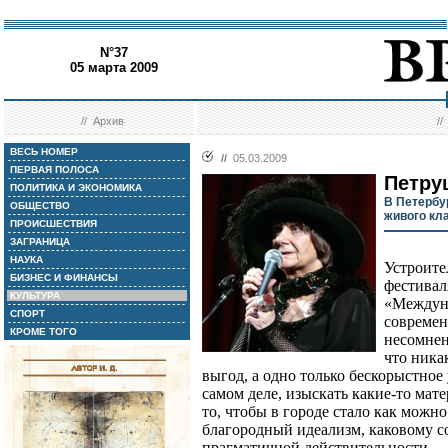
N°37
05 марта 2009
//
Архив
/
ВЕСЬ НОМЕР
//
05.03.2009
ПЕРВАЯ ПОЛОСА
Петру
ПОЛИТИКА И ЭКОНОМИКА
В Петербу
ОБЩЕСТВО
живого кл
ПРОИСШЕСТВИЯ
ЗАГРАНИЦА
НАУКА
Устроите
БИЗНЕС И ФИНАНСЫ
фестивал
КУЛЬТУРА
«Междуна
СПОРТ
современ
КРОМЕ ТОГО
несомнен
что ника
выгод, а одно только бескорыстное
самом деле, изыскать какие-то мат
то, чтобы в городе стало как мож
благородный идеализм, каковому со
прагматичной действительности.