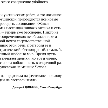
 этого совершенно убойного
и ученических работ, и это логичное
трушевской приобщаются все новые
проводить ассоциации «Живая
мая настоящая живая классика и есть.
 -- теперь уже бесспорно. Никто из
современников не обладает таким
кой почти сверхъестественной
цию этой речи, претворяя ее в
 трагический, беспощадный, нежный,
енный любовью мир. Время пусть
 печатает ярлыки, но вот я лично,
с снова войдя в него, в очередной раз
ушевская не меньше Чехова.
егда, предстала на фестивале, по слову
ей на ласковой земле».
Дмитрий ЦИЛИКИН, Санкт-Петербург