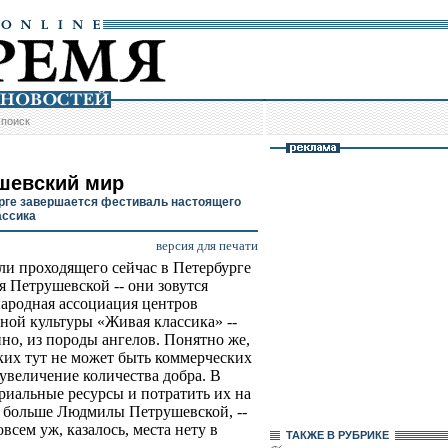
/
поиск
шевский мир
рге завершается фестиваль настоящего
ассика
версия для печати
ли проходящего сейчас в Петербурге
я Петрушевской -- они зовутся
родная ассоциация центров
ной культуры «Живая классика» --
но, из породы ангелов. Понятно же,
ких тут не может быть коммерческих
 увеличение количества добра. В
ериальные ресурсы и потратить их на
но больше Людмилы Петрушевской, --
всем уж, казалось, места нету в
ТАКЖЕ В РУБРИКЕ