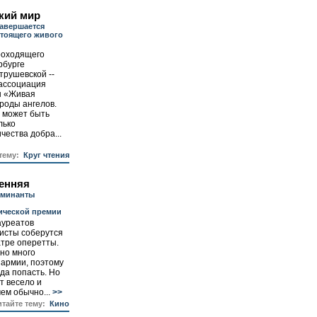
кий мир
завершается
тоящего живого
роходящего
рбурге
трушевской --
ассоциация
ы «Живая
ороды ангелов.
е может быть
лько
чества добра...
 тему:
Круг чтения
сенняя
оминанты
ической премии
ауреатов
исты соберутся
атре оперетты.
оно много
 армии, поэтому
да попасть. Но
т весело и
ем обычно...
>>
итайте тему:
Кино