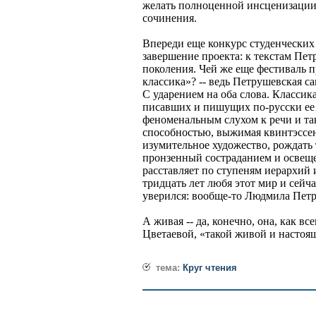
желать полноценной инсценизации
сочинения.
Впереди еще конкурс студенческих 
завершение проекта: к текстам Пе
поколения. Чей же еще фестиваль 
классика»? -- ведь Петрушевская са
С ударением на оба слова. Классика
писавших и пишущих по-русски ее 
феноменальным слухом к речи и та
способностью, выжимая квинтэссен
изумительное художество, рождать
пронзенный состраданием и освещ
расставляет по ступеням иерархий и
тридцать лет любя этот мир и сейча
уверился: вообще-то Людмила Петр
А живая -- да, конечно, она, как вс
Цветаевой, «такой живой и настоящ
тема:
Круг чтения