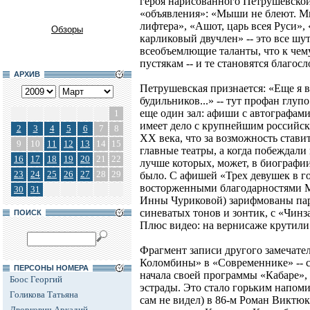
героя нарисованного Петрушевско
«объявления»: «Мыши не блеют. М
лифтера», «Ашот, царь всея Руси»,
Обзоры
карликовый двучлен» -- это все шу
всеобъемлющие таланты, что к чем
пустякам -- и те становятся благос
АРХИВ
Петрушевская признается: «Еще я 
будильников...» -- тут профан глуп
еще один зал: афиши с автографами
1
имеет дело с крупнейшим российс
2
3
4
5
6
7
8
XX века, что за возможность стави
9
10
11
12
13
14
15
главные театры, а когда побеждали 
16
17
18
19
20
21
22
лучше которых, может, в биографии
23
24
25
26
27
28
29
было. С афишей «Трех девушек в г
восторженными благодарностями М
30
31
Инны Чуриковой) зарифмованы пар
синеватых тонов и зонтик, с «Чинза
ПОИСК
Плюс видео: на вернисаже крутили
Фрагмент записи другого замечател
Коломбины» в «Современнике» -- с
ПЕРСОНЫ НОМЕРА
начала своей программы «Кабаре», 
Боос Георгий
эстрады. Это стало горьким напоми
Голикова Татьяна
сам не видел) в 86-м Роман Виктюк 
Дворкович Аркадий