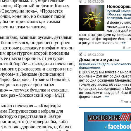
й мультфильма. И уморительные
//
05.03.2009
ыши», «Срочный лифтинг. Ключ у
Новообра
 «Сволочь на ночь», «Продается
Русский камер
«Москва» пре
точки, конечно, но бывают такие
спектакль «Са
у бы ни прикасались, к самым
В фойе устано
ловенны этим талантом.
милых дам тор
литературой 
соответствующими сувенирами
вышиваю, всякими бусами, деталями
огромные фотографии божеств
о бы посмеялся, но для него устроен
и ритуальная живопись...
>>
, которые расскажут профану, что он
// чи
ким драматургом второй половины
//
05.03.2009
ть ее пьесы боролись с цензурой
Домашняя музыка
в этой борьбе -- выходили спектакли,
Кельнский Гендель и московск
филармонии
 многих режиссеров и актеров и не
В 2009 году мы вместе с миро
олубом» в Ленкоме (исписанной
юбилеи -- 250 лет со дня смер
арка Захарова, Татьяны Пельтцер,
лет со дня рождения Мендельс
ящие в воздухе три платья
только это, повод объединить 
концертах, состоявшихся в Мос
но» -- летучая бутылка и стаканы.
интервалом в пару дней, был 
 как раз «Московский хор» МДТ.
формальным...
>>
// чит
ьного спектакля -- «Квартиры
ама Петрушевская выбрала для
которую представила в Театре
нанием, что (не поверил бы, кабы
умел так здорово ставить, и, берусь