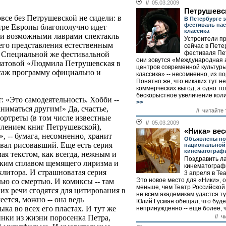
//
05.03.2009
Петрушевс
все без Петрушевской не сидели: в
В Петербурге 
фестиваль нас
атре Европы благополучно идет
классика
и возможными лаврами спектакль
Устроители п
 его представления естественным
сейчас в Пете
фестиваля Пе
. Специальной же фестивальной
они зовутся «Международная 
хматовой «Людмила Петрушевская в
центров современной культур
исаж программу официально и
классика» -- несомненно, из п
Понятно же, что никаких тут н
коммерческих выгод, а одно то
бескорыстное увеличение коли
 «Это самодеятельность. Хобби --
>>
аниматься другим!» Да, счастье,
// читайте
ортреты (в том числе известные
//
05.03.2009
лением книг Петрушевской),
«Ника» ве
 -- бумага, несомненно, хранит
Объявлены н
ывал рисовавший. Еще есть серия
национальной
кинематограф
я текстом, как всегда, нежным и
Поздравить л
ким сплавом щемящего лиризма и
кинематограф
 клитора. И страшноватая серия
3 апреля в Те
Это новое место для «Ники», 
ью со смертью. И комиксы -- там
меньше, чем Театр Российской
 их речи сгодятся для цитирования в
не всем академикам удастся ту
еется, можно -- она ведь
Юлий Гусман обещал, что буде
ыка во всех его пластах. И тут же
непринужденно -- еще более, ч
// ч
нки из жизни поросенка Петра,