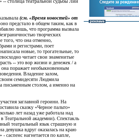
 -- столица театральной судьбы Лии
сказывала
(см. «Время новостей» от
 оно предстало в общем таким, как в
ибавлю лишь, что программа вызвала
безграничностью творческих
 того, что она отменно,
брами и регистрами, поет
написала новые, то трогательные, то
евосходно читает свои знаменитые
асть -- это вор жизни и денежек / а
), она поражает необыкновенным
оведения. Владение залом,
к своим семидесяти Людмила
за письменным столом, а именно на
участия заглавной героини. На
ставила сказку «Черное пальто»
колько лет назад уже работала над
 в Театральной академии). Спектакль
очный театральный язык страшную и
на девушка вдруг оказалась на краю
» - саспенс нагнетается по капле,