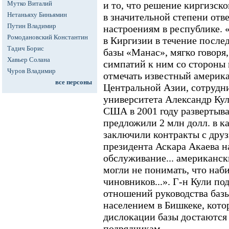
Мутко Виталий
и то, что решение киргизск
Нетаньяху Биньямин
в значительной степени от
Путин Владимир
настроениям в республике.
Ромодановский Константин
в Киргизии в течение после
Тадич Борис
базы «Манас», мягко говоря
Хавьер Солана
симпатий к ним со стороны
Чуров Владимир
отмечать известный америка
все персоны
Центральной Азии, сотрудн
университета Александр Кули
США в 2001 году развертыва
предложили 2 млн долл. в к
заключили контракты с друз
президента Аскара Акаева н
обслуживание... американс
могли не понимать, что наб
чиновников...». Г-н Кули по
отношений руководства баз
населением в Бишкеке, котор
дислокации базы достаются
подрядчикам.