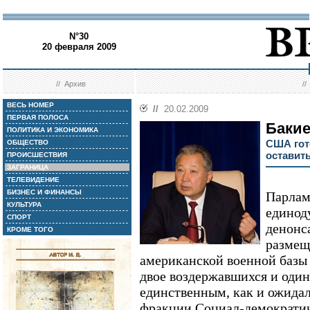
N°30
20 февраля 2009
//
Архив
/
ВЕСЬ НОМЕР
//
20.02.2009
ПЕРВАЯ ПОЛОСА
Бакие
ПОЛИТИКА И ЭКОНОМИКА
США гот
ОБЩЕСТВО
оставить
ПРОИСШЕСТВИЯ
ЗАГРАНИЦА
ТЕЛЕВИДЕНИЕ
БИЗНЕС И ФИНАНСЫ
Парлам
КУЛЬТУРА
единод
СПОРТ
денонс
КРОМЕ ТОГО
размещ
американской военной базы 
двое воздержавшихся и один
единственным, как и ожидал
фракции Социал-демократич