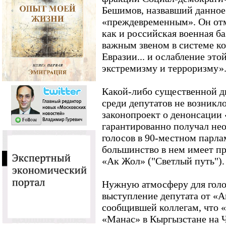
Бешимов, назвавший данное
«преждевременным». Он отм
как и российская военная ба
важным звеном в системе ко
Евразии... и ослабление это
экстремизму и терроризму»
Какой-либо существенной д
среди депутатов не возникл
законопроект о денонсации 
гарантированно получал не
голосов в 90-местном парла
большинство в нем имеет п
«Ак Жол» ("Светлый путь").
Нужную атмосферу для голо
выступление депутата от «
сообщившей коллегам, что «
«Манас» в Кыргызстане на 