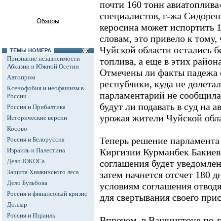
почти 160 тонн авиатоплива
специалистов, г-жа Сидорен
Обзоры
керосина может испортить 1
словам, это привело к тому,
Чуйской области остались бе
ТЕМЫ НОМЕРА
Признание независимости
топлива, а еще в этих район
Абхазии и Южной Осетии
Отмечены ли факты падежа с
Автопром
республики, куда не долета
Ксенофобия и неофашизм в
парламентарий не сообщила
России
будут ли подавать в суд на 
Россия и Прибалтика
урожая жители Чуйской обл
Исторические версии
Косово
Теперь решение парламента
Россия и Белоруссия
Израиль и Палестина
Киргизии Курманбек Бакиев,
Дело ЮКОСа
соглашения будет уведомле
Защита Химкинского леса
затем начнется отсчет 180 д
Дело Бульбова
условиям соглашения отвод
Россия и финансовый кризис
для свертывания своего при
Доллар
Россия и Израиль
Впрочем, в Вашингтоне по-