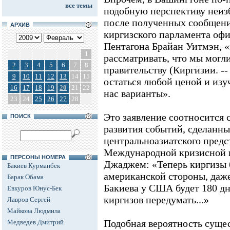
все темы
подобную перспективу неизб
после полученных сообщени
АРХИВ
киргизского парламента оф
Пентагона Брайан Уитмэн, 
1
рассматривать, что мы могл
2
3
4
5
6
7
8
правительству (Киргизии. -
9
10
11
12
13
14
15
остаться любой ценой и изу
16
17
18
19
20
21
22
нас варианты».
23
24
25
26
27
28
Это заявление соотносится 
ПОИСК
развития событий, сделанн
центральноазиатского предс
Международной кризисной 
ПЕРСОНЫ НОМЕРА
Джаджем: «Теперь киргизы б
Бакиев Курманбек
американской стороны, даж
Барак Обама
Бакиева у США будет 180 дн
Евкуров Юнус-Бек
киргизов передумать...»
Лавров Сергей
Майкова Людмила
Подобная вероятность сущес
Медведев Дмитрий