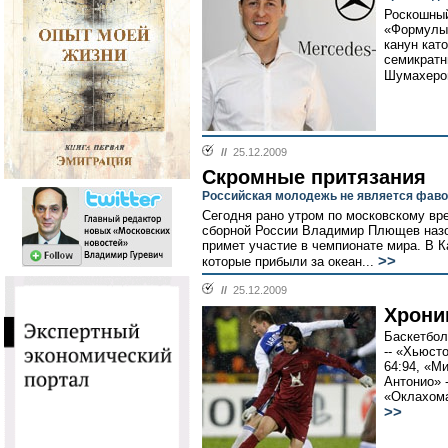
Роскошный
«Формулы-
канун кат
семикрат
Шумахеро
//
25.12.2009
Скромные притязания
Российская молодежь не является фаво
Сегодня рано утром по московскому вр
сборной России Владимир Плющев назо
примет участие в чемпионате мира. В К
>>
которые прибыли за океан...
//
25.12.2009
Хрони
Баскетбол
-- «Хьюсто
64:94, «Ми
Антонио» -
«Оклахома»
>>