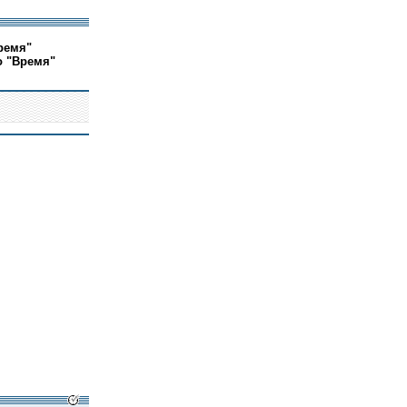
ремя"
о "Время"