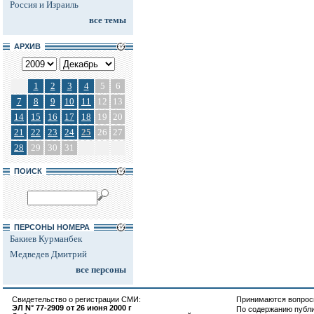
Россия и Израиль
все темы
АРХИВ
1
2
3
4
5
6
7
8
9
10
11
12
13
14
15
16
17
18
19
20
21
22
23
24
25
26
27
28
29
30
31
ПОИСК
ПЕРСОНЫ НОМЕРА
Бакиев Курманбек
Медведев Дмитрий
все персоны
Свидетельство о регистрации СМИ:
Принимаются вопросы
ЭЛ N° 77-2909 от 26 июня 2000 г
По содержанию публ