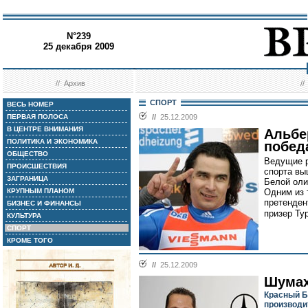
N°239
25 декабря 2009
//
Архив
/
СПОРТ
ВЕСЬ НОМЕР
ПЕРВАЯ ПОЛОСА
//
25.12.2009
В ЦЕНТРЕ ВНИМАНИЯ
Альбе
ПОЛИТИКА И ЭКОНОМИКА
победа
ОБЩЕСТВО
Ведущие р
ПРОИСШЕСТВИЯ
спорта вы
ЗАГРАНИЦА
Белой оли
КРУПНЫМ ПЛАНОМ
Одним из 
претенден
БИЗНЕС И ФИНАНСЫ
призер Ту
КУЛЬТУРА
СПОРТ
КРОМЕ ТОГО
//
25.12.2009
Шумах
Красный Б
производи