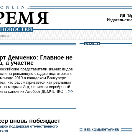
ИД "В
Издательств
/
поиск
рт Демченко: Главное не
, а участие
оссийские представители зимних видов
шли на решающую стадию подготовки к
мпиаде-2010 в канадском Ванкувере.
тех, кто рассматривается как реальный
т на медали Игр, является серебряный
>>
рина саночник Альберт ДЕМЧЕНКО...
ер вновь побеждает
арон поддержал отечественного
БЕЗ КОМMЕНТАРИЕВ
теля