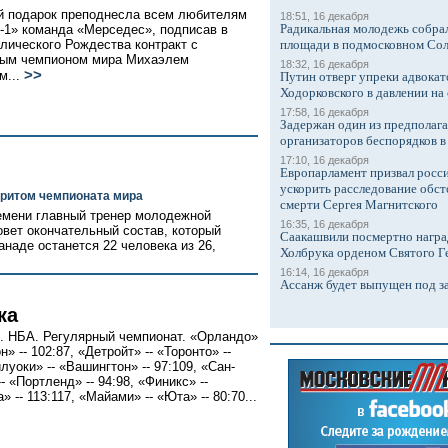
 подарок преподнесла всем любителям
18:51, 16 декабря
Радикальная молодежь собрал
1» команда «Мерседес», подписав в
олического Рождества контракт с
площади в подмосковном Со
ным чемпионом мира Михаэлем
18:32, 16 декабря
>>
м...
Путин отверг упреки адвокат
Ходорковского в давлении на 
17:58, 16 декабря
Задержан один из предполаг
организаторов беспорядков 
17:10, 16 декабря
Европарламент призвал росси
ускорить расследование обст
ритом чемпионата мира
смерти Сергея Магнитского
емени главный тренер молодежной
16:35, 16 декабря
вет окончательный состав, который
Саакашвили посмертно награ
анаде останется 22 человека из 26,
Холбрука орденом Святого Г
16:14, 16 декабря
Ассанж будет выпущен под з
ка
. НБА. Регулярный чемпионат. «Орландо»
н» -- 102:87, «Детройт» -- «Торонто» --
луоки» -- «Вашингтон» -- 97:109, «Сан-
- «Портленд» -- 94:98, «Финикс» --
 -- 113:117, «Майами» -- «Юта» -- 80:70...