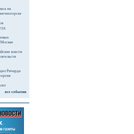
ась на
лнечногорске
ов
суд
аемых
в Москве
йские власти
оятельств
дил Ричарда
еоргия
алог
все события