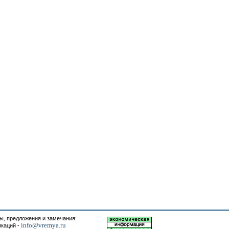
, предложения и замечания:
info@vremya.ru
икаций -