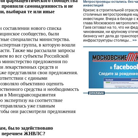
ли фармацевтического сообщества
Метростроевцы остались без ч
инвестиций
 проявили самонадеянность и не
Кризис в строительной отрас
ми, выбирая те или иные
столичных метростроевцев на
инвестиции. Вчера в беседе с
глава Московского метрополи
Гаев сетовал на то, что ни ф
и составлении нового списка
чиновникам, ни крупному отеч
ицинское сообщество, были
бизнесу нет дела до транспор
тные специалисты министерства.
инфраструктуры столицы...
>>
кспертная группа, в которую вошли
асти. Также мы рассылали запросы
ием во все субъекты Российской
в министерство предложения по
и лекарственных средств и
же представляли свои предложения.
оответствии с едиными
озволяло объективно оценить
рственного средства и необходимость
ая в Минздравсоцразвития
 экспертизу на соответствие
отправлялась уже главным
тобы они рассмотрели предложения
кам, было задействовано
ым перечнем ЖНВЛС?