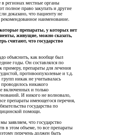
е в регионах местные органы
т полное право закупать и другие
ли доказано, что пациенту не
 рекомендованное наименование.
екоторые препараты, у которых нет
иенты, живущие, можно сказать,
ерь считают, что государство
надо объяснить, как вообще был
дние годы. Он составлялся по
к примеру, препараты для лечения
удистой, противоопухолевые и т.д.
и групп никак не учитывалась
е проводилось никакого
же включенных и только
нований. И никого не волновало,
 все препараты имеющегося перечня,
бязательства государства по
едицинской помощи.
 мы заявляем, что государство
тв в этом объеме, то все препараты
оэтому перечень должен быть