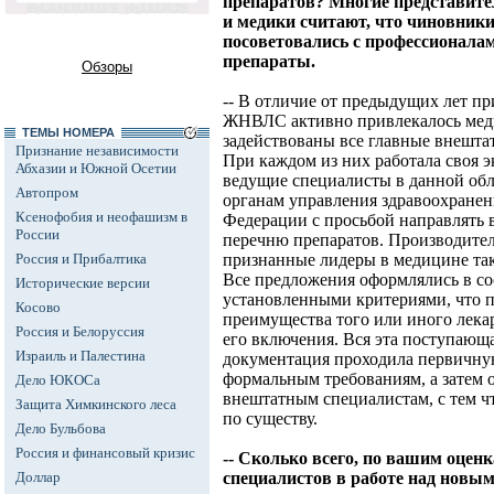
препаратов? Многие представите
и медики считают, что чиновники
посоветовались с профессионала
препараты.
Обзоры
-- В отличие от предыдущих лет пр
ЖНВЛС активно привлекалось мед
ТЕМЫ НОМЕРА
задействованы все главные внешта
Признание независимости
При каждом из них работала своя э
Абхазии и Южной Осетии
ведущие специалисты в данной обл
Автопром
органам управления здравоохранен
Ксенофобия и неофашизм в
Федерации с просьбой направлять 
России
перечню препаратов. Производител
Россия и Прибалтика
признанные лидеры в медицине так
Все предложения оформлялись в с
Исторические версии
установленными критериями, что п
Косово
преимущества того или иного лека
Россия и Белоруссия
его включения. Вся эта поступающ
Израиль и Палестина
документация проходила первичную
формальным требованиям, а затем 
Дело ЮКОСа
внештатным специалистам, с тем ч
Защита Химкинского леса
по существу.
Дело Бульбова
Россия и финансовый кризис
-- Сколько всего, по вашим оцен
Доллар
специалистов в работе над нов