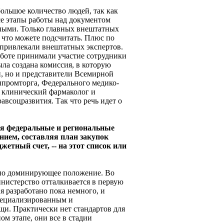
большое количество людей, так как
се этапы работы над документом
ыми. Только главных внештатных
к что можете подсчитать. Плюс по
привлекали внештатных экспертов.
аботе принимали участие сотрудники
ыла создана комиссия, в которую
, но и представители Всемирной
промторга, Федерального медико-
й клинический фармаколог и
всоцразвития. Так что речь идет о
ся федеральные и региональные
нием, составляя план закупок
етный счет, -- на этот список или
тно доминирующее положение. Во
нистерство отталкивается в первую
ия разработано пока немного, и
пециализированным и
и. Практически нет стандартов для
м этапе, они все в стадии