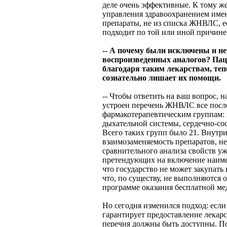
деле очень эффективные. К тому ж
управления здравоохранением имею
препараты, не из списка ЖНВЛС, ес
подходит по той или иной причине
-- А почему были исключены и н
воспроизведенных аналогов? Пац
благодаря таким лекарствам, теп
сознательно лишает их помощи.
-- Чтобы ответить на ваш вопрос, 
устроен перечень ЖНВЛС все после
фармакотерапевтическим группам: 
дыхательной системы, сердечно-сос
Всего таких групп было 21. Внутр
взаимозаменяемость препаратов, н
сравнительного анализа свойств у
претендующих на включение наиме
что государство не может закупать
что, по существу, не выполняются о
программе оказания бесплатной м
Но сегодня изменился подход: если
гарантирует предоставление лекарс
перечня должны быть доступны. П