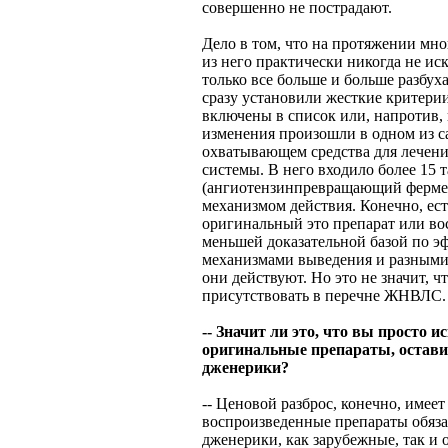
совершенно не пострадают.
Дело в том, что на протяжении мно
из него практически никогда не ис
только все больше и больше разбух
сразу установили жесткие критери
включены в список или, напротив, 
изменения произошли в одном из с
охватывающем средства для лечени
системы. В него входило более 15
(ангиотензинпревращающий фермен
механизмом действия. Конечно, ес
оригинальный это препарат или во
меньшей доказательной базой по э
механизмами выведения и разными
они действуют. Но это не значит, ч
присутствовать в перечне ЖНВЛС.
-- Значит ли это, что вы просто 
оригинальные препараты, оставив
дженерики?
-- Ценовой разброс, конечно, имеет
воспроизведенные препараты обяза
дженерики, как зарубежные, так и 