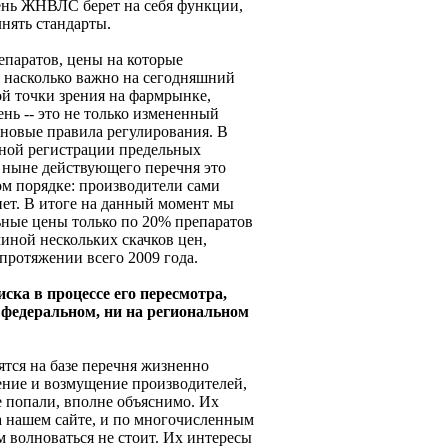
ень ЖНВЛС берет на себя функции,
нять стандарты.
епаратов, цены на которые
, насколько важно на сегодняшний
ой точки зрения на фармрынке,
нь -- это не только измененный
 новые правила регулирования. В
ьной регистрации предельных
 ныне действующего перечня это
ом порядке: производители сами
нет. В итоге на данный момент мы
ные цены только по 20% препаратов
ной нескольких скачков цен,
протяжении всего 2009 года.
ска в процессе его пересмотра,
а федеральном, ни на региональном
ятся на базе перечня жизненно
ение и возмущение производителей,
е попали, вполне объяснимо. Их
а нашем сайте, и по многочисленным
 волноваться не стоит. Их интересы