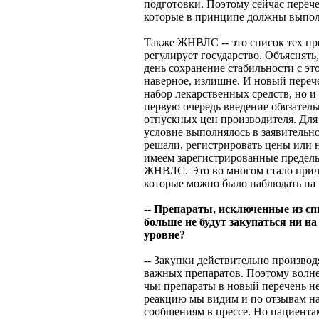
подготовки. Поэтому сейчас переч
которые в принципе должны выпол
Также ЖНВЛС -- это список тех пр
регулирует государство. Объяснять
день сохранение стабильности с эт
наверное, излишне. И новый перече
набор лекарственных средств, но и
первую очередь введение обязател
отпускных цен производителя. Для
условие выполнялось в заявительн
решали, регистрировать цены или 
имеем зарегистрированные предель
ЖНВЛС. Это во многом стало причи
которые можно было наблюдать на 
-- Препараты, исключенные из спи
больше не будут закупаться ни н
уровне?
-- Закупки действительно производ
важных препаратов. Поэтому волн
чьи препараты в новый перечень н
реакцию мы видим и по отзывам н
сообщениям в прессе. Но пациентам