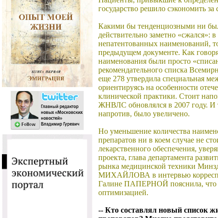
государство решило сэкономить за с
Какими бы тенденциозными ни был
действительно заметно «сжался»: 
непатентованных наименований, то 
предыдущем документе. Как говоря
наименования были просто «списа
рекомендательного списка Всемирн
еще 278 утвердила специальная ме
ориентируясь на особенности отеч
клинической практики. Стоит напо
ЖНВЛС обновлялся в 2007 году. И 
напротив, было увеличено.
Но уменьшение количества наиме
препаратов ни в коем случае не ст
лекарственного обеспечения, увер
проекта, глава департамента разви
рынка медицинской техники Минз
МИХАЙЛОВА в интервью корреспо
Галине ПАПЕРНОЙ пояснила, что 
оптимизацией.
-- Кто составлял новый список 