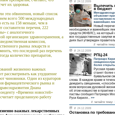
//
24.12.2009
чет их здоровья.
Вылечить 
в бюджет
Минздравсоцр
и эти обвинения, новый список
объясняет пр
в нем всего 500 международных
составления п
важнейших ле
есть на 158 меньше, чем в
Новый перече
т составители перечня, 222
необходимых и важнейших ле
ны» с аналогичного
средств (ЖНВЛС), на который
ой организации здравоохранения, а
все государственные закупки 
днях был утвержден правитель
жведомственная комиссия,
// читайте тему
ественного рынка лекарств и
мнить, что последний раз перечень
//
24.12.2009
РПЦ-24
тогда количество препаратов,
Патриарх Кири
священнослуж
более открыт
нований жизненно важных
Русская право
станет более 
оит рассматривать как ухудшение
буквальном см
яют чиновники. Один из кураторов
слова. В каждом храме в тече
тия фармацевтического рынка и
дежурить священник, «способн
всем вопросам духовной жизни 
дравсоцразвития Диана
об этом новшестве в практике
нденту «Времени новостей»
паствы сообщил Патриарх Мос
считает проделанную работу
Руси Кирилл...
>>
// читайте тему:
//
24.12.2009
жизненно важных лекарственных
Остановка по требован