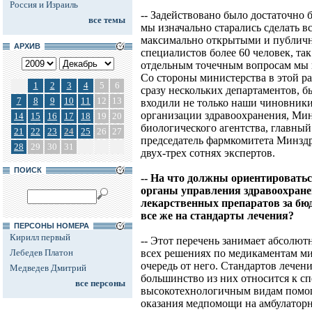
Россия и Израиль
-- Задействовано было достаточно 
все темы
мы изначально старались сделать в
максимально открытыми и публичн
АРХИВ
специалистов более 60 человек, та
отдельным точечным вопросам мы 
Со стороны министерства в этой р
1
2
3
4
5
6
сразу нескольких департаментов, б
7
8
9
10
11
12
13
входили не только наши чиновники
организации здравоохранения, Мин
14
15
16
17
18
19
20
биологического агентства, главны
21
22
23
24
25
26
27
председатель фармкомитета Минздра
28
29
30
31
двух-трех сотнях экспертов.
ПОИСК
-- На что должны ориентировать
органы управления здравоохране
лекарственных препаратов за бюдж
все же на стандарты лечения?
ПЕРСОНЫ НОМЕРА
Кирилл первый
-- Этот перечень занимает абсолю
Лебедев Платон
всех решениях по медикаментам ми
очередь от него. Стандартов лечен
Медведев Дмитрий
большинство из них относится к с
все персоны
высокотехнологичным видам помощ
оказания медпомощи на амбулаторно