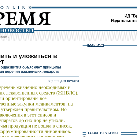
ИД "В
Издательств
/
поиск
ить и уложиться в
ет
оцразвития объясняет принципы
ия перечня важнейших лекарств
версия для печати
речень жизненно необходимых и
х лекарственных средств (ЖНВЛС),
ый ориентированы все
твенные закупки медикаментов, на
 утвержден правительством. Но
включения в этот список и
епаратов до сих пор не утихли.
чья продукция не вошла в список,
 коррумпированности чиновников.
ТАКЖЕ В РУБРИКЕ
ным препаратам, считают, что