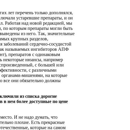
гих лет перечень только дополнялся,
ключали устаревшие препараты, и он
ал. Работая над новой редакцией, мы
и, по которым препараты могли быть
выведены из него. Так, значительные
амых крупных разделов,
я заболеваний сердечно-сосудистой
 так называемых ингибиторов АПФ
т), препаратов с одинаковым
ть некоторые нюансы, например
спроизведенный, с большей или
ффективности, с различными
 органами-мишенями, на которые
то все они обязательно должны
исключили из списка дорогие
 в нем более доступные по цене
 место. И не надо думать, что
тельно плохие. Есть прекрасные
отечественные, которые на самом