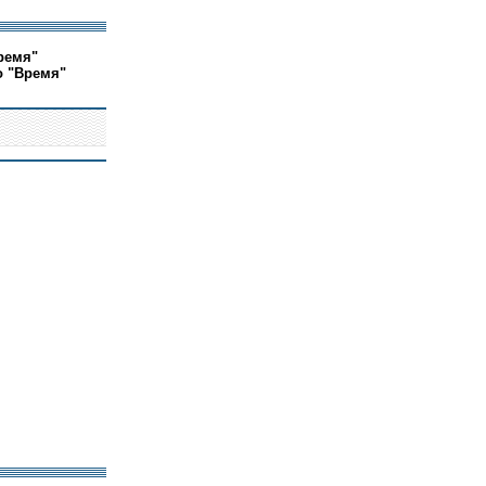
ремя"
о "Время"