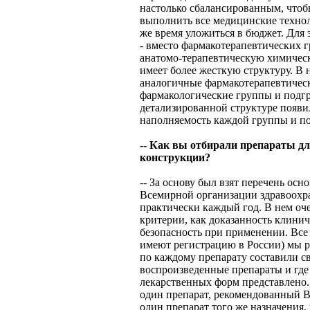
настолько сбалансированным, что
выполнить все медицинские технол
же время уложиться в бюджет. Для 
- вместо фармакотерапевтических 
анатомо-терапевтическую химичес
имеет более жесткую структуру. В 
аналогичные фармакотерапевтическ
фармакологические группы и подгр
детализированной структуре появи
наполняемость каждой группы и п
-- Как вы отбирали препараты дл
конструкции?
-- За основу был взят перечень ос
Всемирной организации здравоохра
практически каждый год. В нем оч
критерии, как доказанность клинич
безопасность при применении. Все 
имеют регистрацию в России) мы 
по каждому препарату составили сво
воспроизведенные препараты и где 
лекарственных форм представлено.
один препарат, рекомендованный В
один препарат того же назначени