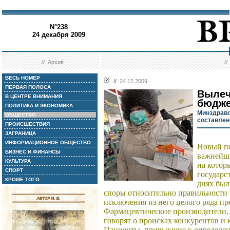
N°238
24 декабря 2009
//
Архив
/
ВЕСЬ НОМЕР
//
24.12.2009
ПЕРВАЯ ПОЛОСА
Вылеч
В ЦЕНТРЕ ВНИМАНИЯ
бюдж
ПОЛИТИКА И ЭКОНОМИКА
Минздравс
ОБЩЕСТВО
составлен
ПРОИСШЕСТВИЯ
ЗАГРАНИЦА
ИНФОРМАЦИОННОЕ ОБЩЕСТВО
Новый пе
БИЗНЕС И ФИНАНСЫ
важнейши
КУЛЬТУРА
на котор
СПОРТ
государс
КРОМЕ ТОГО
днях был
споры относительно правильности 
исключения из него целого ряда пр
Фармацевтические производители, 
говорят о происках конкурентов и
Пациенты, привыкшие к определен