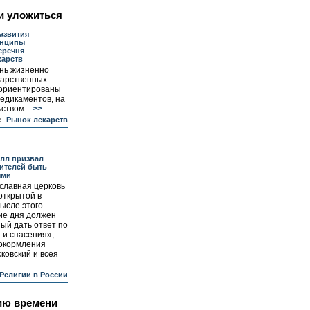
и уложиться
азвития
инципы
еречня
карств
нь жизненно
карственных
 ориентированы
медикаментов, на
ством...
>>
:
Рынок лекарств
лл призвал
ителей быть
ыми
славная церковь
открытой в
ысле этого
ние дня должен
ый дать ответ по
и спасения», --
 окормления
ковский и всея
Религии в России
ию времени