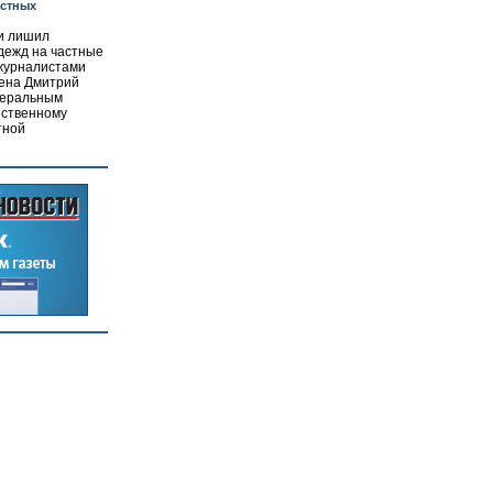
астных
ли лишил
дежд на частные
 журналистами
тена Дмитрий
едеральным
ественному
тной