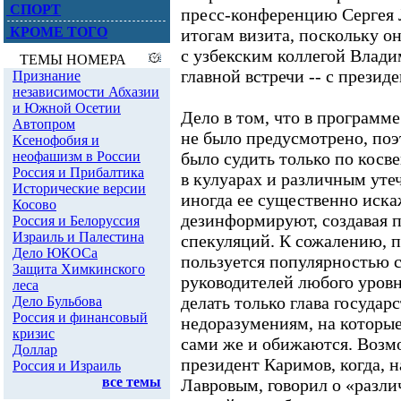
СПОРТ
пресс-конференцию Сергея Л
КРОМЕ ТОГО
итогам визита, поскольку о
с узбекским коллегой Влад
главной встречи -- с прези
Дело в том, что в программ
не было предусмотрено, по
было судить только по косв
в кулуарах и различным ут
иногда ее существенно искаж
дезинформируют, создавая п
спекуляций. К сожалению, п
пользуется популярностью с
руководителей любого уровн
делать только глава государ
недоразумениям, на которые
сами же и обижаются. Возмо
президент Каримов, когда, н
Лавровым, говорил о «разли