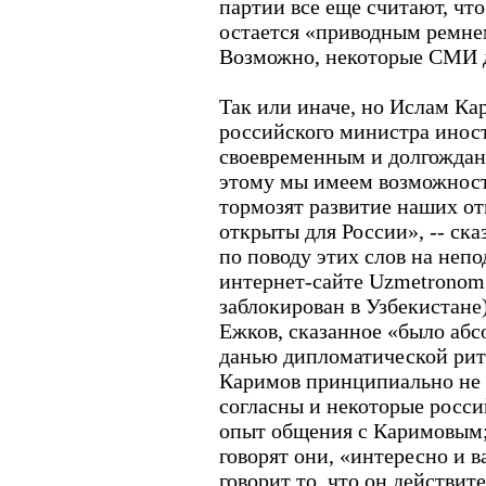
партии все еще считают, чт
остается «приводным ремнем
ПЕРСОНЫ НОМЕРА
Возможно, некоторые СМИ д
Кирилл первый
Лебедев Платон
Так или иначе, но Ислам Ка
Медведев Дмитрий
все персоны
российского министра инос
своевременным и долгождан
этому мы имеем возможност
тормозят развитие наших о
открыты для России», -- ска
по поводу этих слов на неп
интернет-сайте Uzmetronom.
заблокирован в Узбекистане
Ежков, сказанное «было абс
данью дипломатической рит
Каримов принципиально не п
согласны и некоторые росс
опыт общения с Каримовым;
говорят они, «интересно и в
говорит то, что он действите