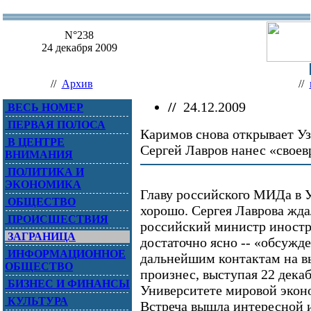
N°238
24 декабря 2009
//
Архив
//
//
24.12.2009
ВЕСЬ НОМЕР
ПЕРВАЯ ПОЛОСА
Каримов снова открывает У
В ЦЕНТРЕ
Сергей Лавров нанес «свое
ВНИМАНИЯ
ПОЛИТИКА И
ЭКОНОМИКА
Главу российского МИДа в 
ОБЩЕСТВО
хорошо. Сергея Лаврова жда
ПРОИСШЕСТВИЯ
российский министр иностр
ЗАГРАНИЦА
достаточно ясно -- «обсужд
ИНФОРМАЦИОННОЕ
дальнейшим контактам на в
ОБЩЕСТВО
произнес, выступая 22 дека
БИЗНЕС И ФИНАНСЫ
Университете мировой эко
КУЛЬТУРА
Встреча вышла интересной и