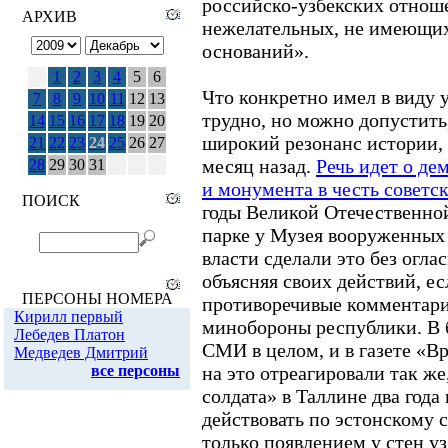
российско-узбекских отноше
нежелательных, не имеющих
оснований».
Что конкретно имел в виду у
трудно, но можно допустить
широкий резонанс истории,
месяц назад.
Речь идет о де
и монумента в честь советск
Обзоры
годы Великой Отечественно
парке у Музея вооруженных 
власти сделали это без оглас
ТЕМЫ НОМЕРА
Признание
объясняя своих действий, ес
независимости Абхазии
противоречивые комментари
и Южной Осетии
минобороны республики. В 
Автопром
СМИ в целом, и в газете «Вр
Ксенофобия и
неофашизм в России
на это отреагировали так же
Россия и Прибалтика
солдата» в Таллине два года
Исторические версии
действовать по эстонскому 
Косово
только появлением у стен уз
Россия и Белоруссия