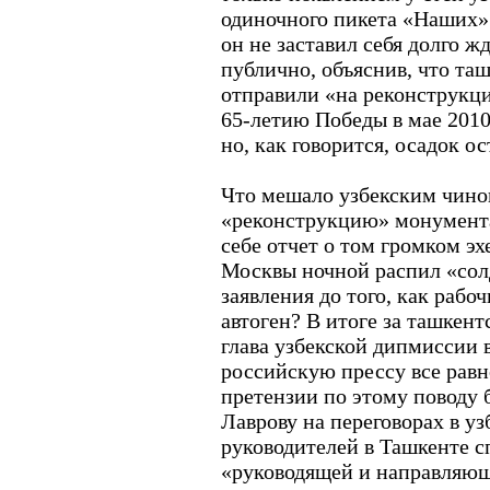
Израиль и Палестина
одиночного пикета «Наших».
Дело ЮКОСа
он не заставил себя долго ж
Защита Химкинского
публично, объяснив, что та
леса
Дело Бульбова
отправили «на реконструкци
Россия и финансовый
65-летию Победы в мае 2010
кризис
но, как говорится, осадок ос
Доллар
Россия и Израиль
все темы
Что мешало узбекским чино
«реконструкцию» монумента
АРХИВ
себе отчет о том громком эх
Москвы ночной распил «солд
заявления до того, как рабо
1
2
3
4
5
6
автоген? В итоге за ташкен
7
8
9
10
11
12
13
глава узбекской дипмиссии 
14
15
16
17
18
19
20
21
22
23
24
25
26
27
российскую прессу все равн
28
29
30
31
претензии по этому поводу
Лаврову на переговорах в у
ПОИСК
руководителей в Ташкенте с
«руководящей и направляю