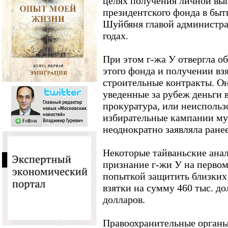
целях получения личной вы
президентского фонда в быт
Шуйбяня главой администра
годах.
При этом г-жа У отвергла об
этого фонда и получении взя
строительные контракты. Он
уведенные за рубеж деньги в
прокуратура, или неисполь
избирательные кампании му
неоднократно заявляла ранее
Некоторые тайваньские ана
признание г-жи У на первом
попыткой защитить близких
взятки на сумму 460 тыс. до
долларов.
Правоохранительные органы 