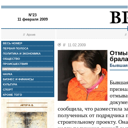
N°23
11 февраля 2009
//
Архив
/
ВЕСЬ НОМЕР
//
11.02.2009
ПЕРВАЯ ПОЛОСА
Отмыв
ПОЛИТИКА И ЭКОНОМИКА
брал
ОБЩЕСТВО
ПРОИСШЕСТВИЯ
Бывшая 
ЗАГРАНИЦА
НАУКА
БИЗНЕС И ФИНАНСЫ
Бывшая
КУЛЬТУРА
признал
СПОРТ
отмыва
КРОМЕ ТОГО
докуме
сообщила, что разместила за
полученных от подрядчика 
строительному проекту. Она