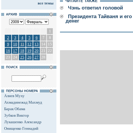
ЧИТАЙТЕ ТАКЖЕ
все темы
Чэнь ответил головой
АРХИВ
Президента Тайваня и ег
денег
1
2
3
4
5
6
7
8
9
10
11
12
13
14
15
16
17
18
19
20
21
22
23
24
25
26
27
28
ПОИСК
ПЕРСОНЫ НОМЕРА
Алиев Муху
Ахмадинежад Махмуд
Барак Обама
Зубков Виктор
Лукашенко Александр
Онищенко Геннадий