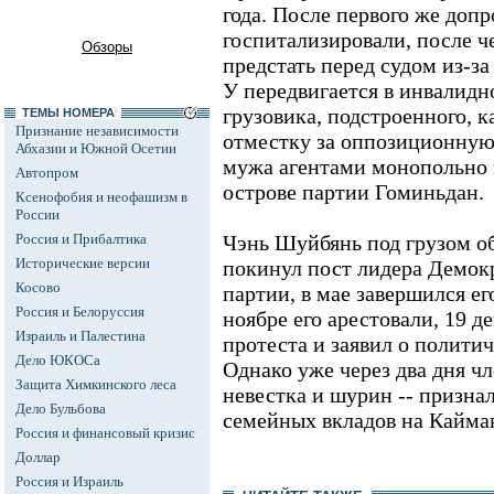
года. После первого же допр
госпитализировали, после че
Обзоры
предстать перед судом из-за
У передвигается в инвалидн
грузовика, подстроенного, ка
ТЕМЫ НОМЕРА
Признание независимости
отместку за оппозиционную
Абхазии и Южной Осетии
мужа агентами монопольно 
Автопром
острове партии Гоминьдан.
Ксенофобия и неофашизм в
России
Россия и Прибалтика
Чэнь Шуйбянь под грузом об
Исторические версии
покинул пост лидера Демок
Косово
партии, в мае завершился ег
Россия и Белоруссия
ноябре его арестовали, 19 д
Израиль и Палестина
протеста и заявил о полити
Дело ЮКОСа
Однако уже через два дня чл
Защита Химкинского леса
невестка и шурин -- призна
Дело Бульбова
семейных вкладов на Кайма
Россия и финансовый кризис
Доллар
Россия и Израиль