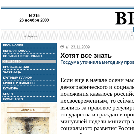
N°215
23 ноября 2009
//
Архив
/
ВЕСЬ НОМЕР
//
23.11.2009
ПЕРВАЯ ПОЛОСА
Хотят все знать
ПОЛИТИКА И ЭКОНОМИКА
Госдума уточнила методику про
ОБЩЕСТВО
ПРОИСШЕСТВИЯ
ЗАГРАНИЦА
КРУПНЫМ ПЛАНОМ
Если еще в начале осени ма
БИЗНЕС И ФИНАНСЫ
демографического и социал
КУЛЬТУРА
положения казалось россий
СПОРТ
несвоевременным, то сейчас
КРОМЕ ТОГО
взялись за правовое регули
государства и граждан в про
минувшей недели министр з
социального развития Росси