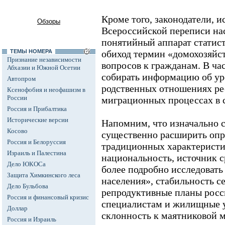
Кроме того, законодатели, и
Обзоры
Всероссийской переписи нас
понятийный аппарат статист
ТЕМЫ НОМЕРА
обиход термин «домохозяйст
Признание независимости
вопросов к гражданам. В час
Абхазии и Южной Осетии
собирать информацию об ур
Автопром
родственных отношениях ре
Ксенофобия и неофашизм в
России
миграционных процессах в 
Россия и Прибалтика
Исторические версии
Напомним, что изначально 
Косово
существенно расширить оп
Россия и Белоруссия
традиционных характеристик
Израиль и Палестина
национальность, источник с
Дело ЮКОСа
более подробно исследовать
Защита Химкинского леса
населения», стабильность 
Дело Бульбова
репродуктивные планы росс
Россия и финансовый кризис
специалистам и жилищные у
Доллар
склонность к маятниковой м
Россия и Израиль