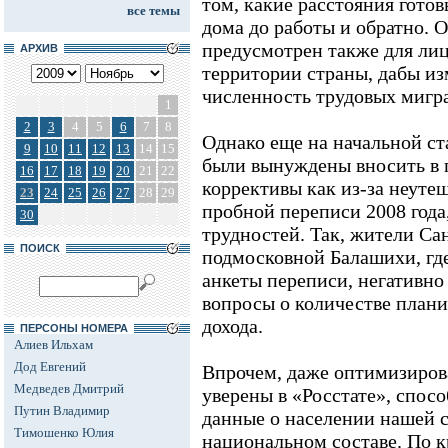
том, какие расстояния готов
все темы
дома до работы и обратно. 
предусмотрен также для лиц
АРХИВ
территории страны, дабы и
численность трудовых мигр
1
2
3
4
5
6
7
8
Однако еще на начальной ст
9
10
11
12
13
14
15
были вынуждены вносить в 
16
17
18
19
20
21
22
коррективы как из-за неуте
23
24
25
26
27
28
29
пробной переписи 2008 года
30
трудностей. Так, жители Са
ПОИСК
подмосковной Балашихи, гд
анкеты переписи, негативно
вопросы о количестве план
дохода.
ПЕРСОНЫ НОМЕРА
Алиев Ильхам
Дод Евгений
Впрочем, даже оптимизиров
Медведев Дмитрий
уверены в «Росстате», спо
Путин Владимир
данные о населении нашей с
Тимошенко Юлия
национальном составе. По к